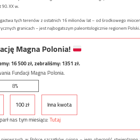
t 90. XX w.
ogactwa tych terenów z ostatnich 16 milionów lat – od środkowego mioce
ycznych granicach – jest najbogatszym paleontologicznie regionem Polski.
ację Magna Polonia!
jemy:
16 500
zł, zebraliśmy:
1351
zł.
ania Fundacji Magna Polonia.
8%
100 zł
Inna kwota
parł nas tym miesiącu:
Tutaj
 pierwszych w Polsce szczątków cyjona – jego obecność stwierdzono