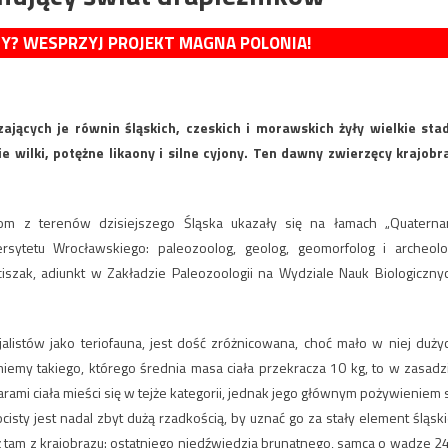
MY? WESPRZYJ PROJEKT MAGNA POLONIA!
zających je równin śląskich, czeskich i morawskich żyły wielkie sta
 wilki, potężne likaony i silne cyjony. Ten dawny zwierzęcy krajobr
 z terenów dzisiejszego Śląska ukazały się na łamach „Quaterna
ersytetu Wrocławskiego: paleozoolog, geolog, geomorfolog i archeolo
iszak, adiunkt w Zakładzie Paleozoologii na Wydziale Nauk Biologiczny
listów jako teriofauna, jest dość zróżnicowana, choć mało w niej duży
iemy takiego, którego średnia masa ciała przekracza 10 kg, to w zasadz
iarami ciała mieści się w tejże kategorii, jednak jego głównym pożywieniem 
isty jest nadal zbyt dużą rzadkością, by uznać go za stały element śląski
uż tam z krajobrazu: ostatniego niedźwiedzia brunatnego, samca o wadze 2