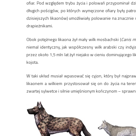
ofiar. Pod względem trybu życia i polowań przypominał d
długich pościgów, po których wymęczone ofiary były patr
dzisiejszych likaonów) umożliwiały polowanie na znacznie
drapieżnikami.
Obok potężnego likaona żył mały wilk mosbachski (
Canis m
niemal identyczny, jak współczesny wilk arabski czy indyj
przez około 1,5 mln lat żył niejako w cieniu dominującego l
kojota.
W taki układ musiał wpasować się cyjon, który był najpr
likaonem a wilkiem przystosował się on do życia na tere
zwartej sylwetce i silnie umięśnionym kończynom – sprawni