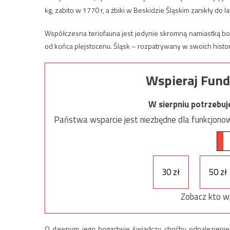
kg, zabito w 1770 r, a żbiki w Beskidzie Śląskim zanikły do la
Współczesna teriofauna jest jedynie skromną namiastką b
od końca plejstocenu. Śląsk – rozpatrywany w swoich histor
Wspieraj Fund
W sierpniu potrzebu
Państwa wsparcie jest niezbędne dla funkcjonow
30 zł
50 zł
Zobacz kto w
O dawnym jego bogactwie świadczy choćby odnalezienie