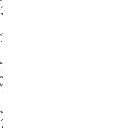
 z
ed
y?
ze
as
at
as
ły
ot
ce
ub
ci