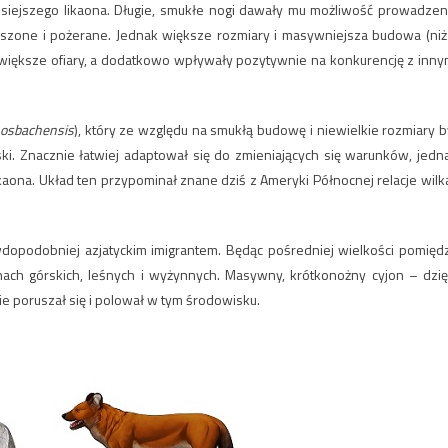
zisiejszego likaona. Długie, smukłe nogi dawały mu możliwość prowadzen
oszone i pożerane. Jednak większe rozmiary i masywniejsza budowa (niż
 większe ofiary, a dodatkowo wpływały pozytywnie na konkurencję z inny
osbachensis
), który ze względu na smukłą budowę i niewielkie rozmiary b
ski. Znacznie łatwiej adaptował się do zmieniających się warunków, jedn
ikaona. Układ ten przypominał znane dziś z Ameryki Północnej relacje wilka
awdopodobniej azjatyckim imigrantem. Będąc pośredniej wielkości pomięd
nach górskich, leśnych i wyżynnych. Masywny, krótkonożny cyjon – dzię
e poruszał się i polował w tym środowisku.