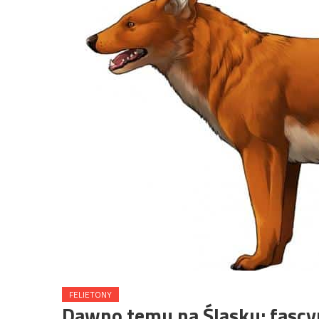
FELIETONY
Dawno temu na Śląsku: fascy