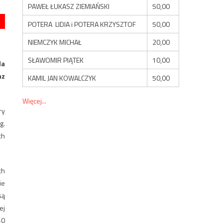
PAWEŁ ŁUKASZ ZIEMIAŃSKI
50,00
POTERA LIDIA i POTERA KRZYSZTOF
50,00
NIEMCZYK MICHAŁ
20,00
SŁAWOMIR PIĄTEK
10,00
da
az
KAMIL JAN KOWALCZYK
50,00
Więcej...
ry
g.
ch
ch
ie
są
ej
40