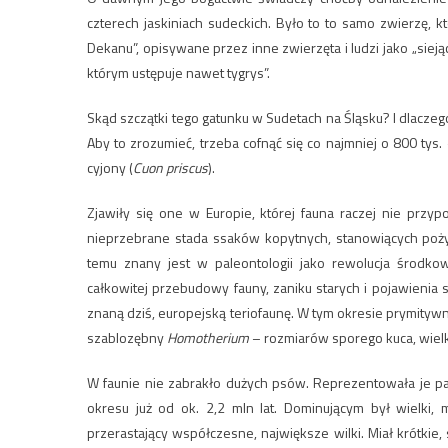
czterech jaskiniach sudeckich. Było to to samo zwierzę, kt
Dekanu”, opisywane przez inne zwierzęta i ludzi jako „sie
którym ustępuje nawet tygrys”.
Skąd szczątki tego gatunku w Sudetach na Śląsku? I dlaczego
Aby to zrozumieć, trzeba cofnąć się co najmniej o 800 tys
cyjony (
Cuon priscus
).
Zjawiły się one w Europie, której fauna raczej nie przy
nieprzebrane stada ssaków kopytnych, stanowiących pożyw
temu znany jest w paleontologii jako rewolucja środkow
całkowitej przebudowy fauny, zaniku starych i pojawienia
znaną dziś, europejską teriofaunę. W tym okresie prymitywny
szablozębny
Homotherium
– rozmiarów sporego kuca, wielk
W faunie nie zabrakło dużych psów. Reprezentowała je pa
okresu już od ok. 2,2 mln lat. Dominującym był wielki, 
przerastający współczesne, największe wilki. Miał krótkie,