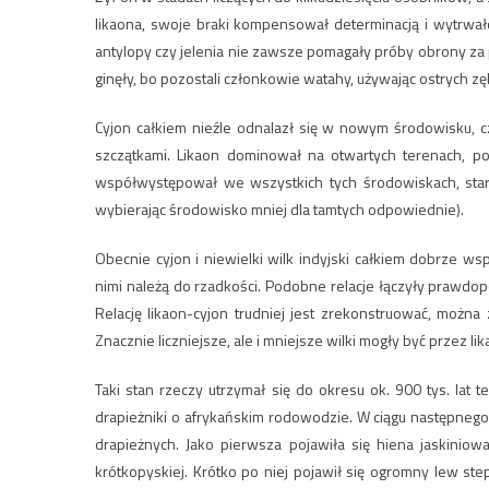
likaona, swoje braki kompensował determinacją i wytrwał
antylopy czy jelenia nie zawsze pomagały próby obrony za 
ginęły, bo pozostali członkowie watahy, używając ostrych z
Cyjon całkiem nieźle odnalazł się w nowym środowisku, 
szczątkami. Likaon dominował na otwartych terenach, po
współwystępował we wszystkich tych środowiskach, staraj
wybierając środowisko mniej dla tamtych odpowiednie).
Obecnie cyjon i niewielki wilk indyjski całkiem dobrze w
nimi należą do rzadkości. Podobne relacje łączyły prawdop
Relację likaon-cyjon trudniej jest zrekonstruować, możn
Znacznie liczniejsze, ale i mniejsze wilki mogły być przez 
Taki stan rzeczy utrzymał się do okresu ok. 900 tys. lat 
drapieżniki o afrykańskim rodowodzie. W ciągu następneg
drapieżnych. Jako pierwsza pojawiła się hiena jaskiniow
krótkopyskiej. Krótko po niej pojawił się ogromny lew ste