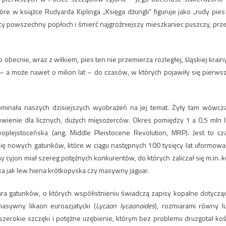
óre w książce Rudyarda Kiplinga „Księga dżungli” figuruje jako „rudy pies
jący powszechny popłoch i śmierć najgroźniejszy mieszkaniec puszczy, prz
 obecnie, wraz z wilkiem, pies ten nie przemierza rozległej, śląskiej krain
. – a może nawet o milion lat – do czasów, w których pojawiły się pierws
pominała naszych dzisiejszych wyobrażeń na jej temat. Żyły tam wówcz
ienie dla licznych, dużych mięsożerców. Okres pomiędzy 1 a 0,5 mln l
oplejstoceńska (ang. Middle Pleistocene Revolution, MRP). Jest to cz
 się nowych gatunków, które w ciągu następnych 100 tysięcy lat uformowa
 cyjon miał szereg potężnych konkurentów, do których zaliczał się m.in. k
a jak lew hiena krótkopyska czy masywny jaguar.
ra gatunków, o których współistnieniu świadczą zapisy kopalne dotyczą
masywny likaon euroazjatycki (
Lycaon lycaonoides
), rozmiarami równy l
 szerokie szczęki i potężne uzębienie, którym bez problemu druzgotał koś