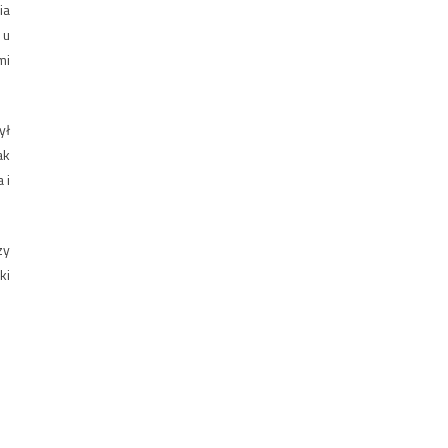
ia
 u
mi
ył
ak
 i
zy
ki