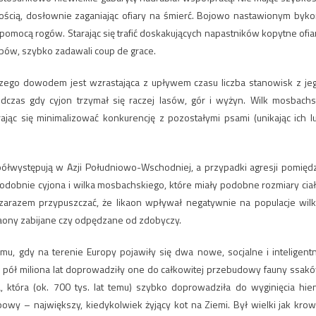
ością, dosłownie zaganiając ofiary na śmierć. Bojowo nastawionym byk
pomocą rogów. Starając się trafić doskakujących napastników kopytne ofia
ębów, szybko zadawali coup de grace.
czego dowodem jest wzrastająca z upływem czasu liczba stanowisk z je
dczas gdy cyjon trzymał się raczej lasów, gór i wyżyn. Wilk mosbachs
ąc się minimalizować konkurencję z pozostałymi psami (unikając ich l
spółwystępują w Azji Południowo-Wschodniej, a przypadki agresji pomięd
odobnie cyjona i wilka mosbachskiego, które miały podobne rozmiary ciał
a zarazem przypuszczać, że likaon wpływał negatywnie na populacje wilk
likaony zabijane czy odpędzane od zdobyczy.
temu, gdy na terenie Europy pojawiły się dwa nowe, socjalne i inteligent
o pół miliona lat doprowadziły one do całkowitej przebudowy fauny ssak
a, która (ok. 700 tys. lat temu) szybko doprowadziła do wyginięcia hie
powy – największy, kiedykolwiek żyjący kot na Ziemi. Był wielki jak krow