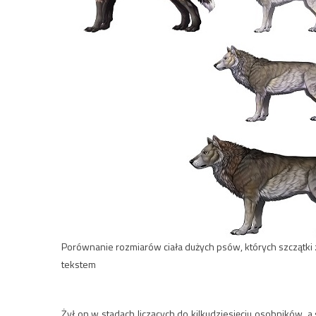
Porównanie rozmiarów ciała dużych psów, których szczątki zna
tekstem
Żył on w stadach liczących do kilkudziesięciu osobników, 