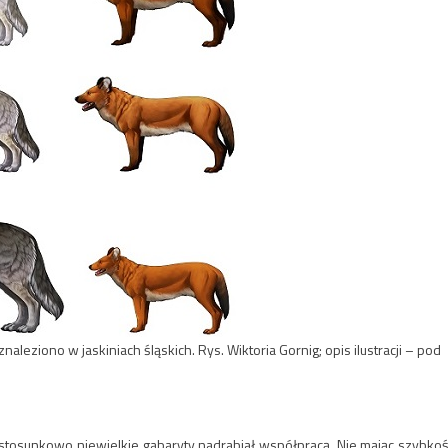
leziono w jaskiniach śląskich. Rys. Wiktoria Gornig; opis ilustracji – pod
a stosunkowo niewielkie gabaryty nadrabiał współpracą. Nie mając szybkoś