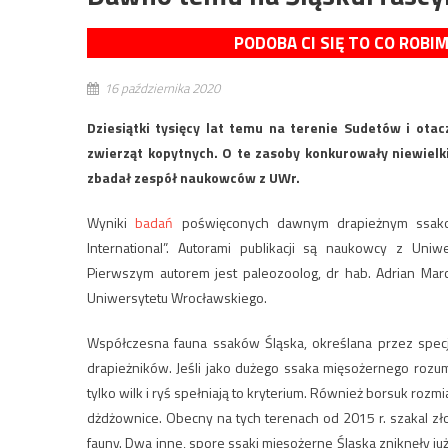
PODOBA CI SIĘ TO CO ROBI
16 października 2020
Dziesiątki tysięcy lat temu na terenie Sudetów i otac
zwierząt kopytnych. O te zasoby konkurowały niewielkie
zbadał zespół naukowców z UWr.
Wyniki
badań
poświęconych dawnym drapieżnym ssakom
International”. Autorami publikacji są naukowcy z Uniw
Pierwszym autorem jest paleozoolog, dr hab. Adrian Marc
Uniwersytetu Wrocławskiego.
Współczesna fauna ssaków Śląska, określana przez specja
drapieżników. Jeśli jako dużego ssaka mięsożernego rozum
tylko wilk i ryś spełniają to kryterium. Również borsuk rozm
dżdżownice. Obecny na tych terenach od 2015 r. szakal złoc
fauny. Dwa inne, spore ssaki mięsożerne Śląska zniknęły j