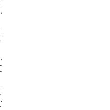
om
ry
go
ki
ub
zy
a.
a.
ne
ów
ny
a,