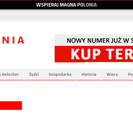
W
S
P
I
E
R
A
J
M
A
G
N
A
P
O
L
O
N
I
A
& Holocher
Żydzi
Gospodarka
Historia
Wiara
Po