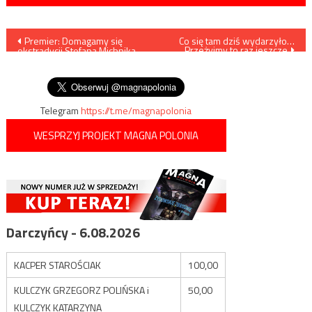
Nawigacja
Premier: Domagamy się
Co się tam dziś wydarzyło…
Przeżyjmy to raz jeszcze
ekstradycji Stefana Michnika,
wpisu
jednego ze zbrodniarzy
komunistycznych
Telegram
https://t.me/magnapolonia
WESPRZYJ PROJEKT MAGNA POLONIA
Darczyńcy - 6.08.2026
KACPER STAROŚCIAK
100,00
KULCZYK GRZEGORZ POLIŃSKA i
50,00
KULCZYK KATARZYNA