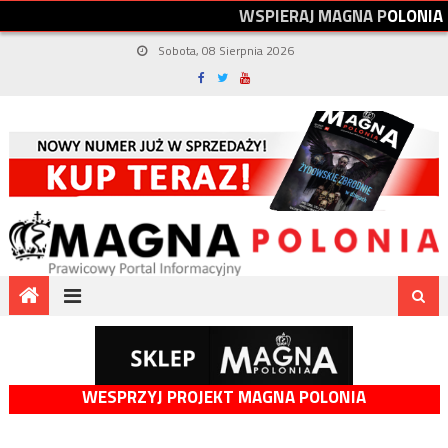
W
S
P
I
E
R
A
J
M
A
G
N
A
P
O
L
O
N
I
A
Sobota, 08 Sierpnia 2026
WESPRZYJ PROJEKT MAGNA POLONIA