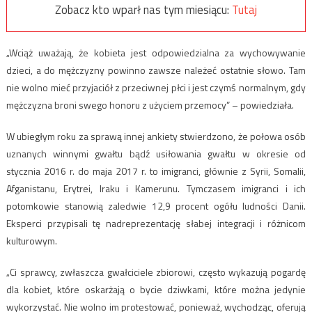
Zobacz kto wparł nas tym miesiącu:
Tutaj
„Wciąż uważają, że kobieta jest odpowiedzialna za wychowywanie
dzieci, a do mężczyzny powinno zawsze należeć ostatnie słowo. Tam
nie wolno mieć przyjaciół z przeciwnej płci i jest czymś normalnym, gdy
mężczyzna broni swego honoru z użyciem przemocy” – powiedziała.
W ubiegłym roku za sprawą innej ankiety stwierdzono, że połowa osób
uznanych winnymi gwałtu bądź usiłowania gwałtu w okresie od
stycznia 2016 r. do maja 2017 r. to imigranci, głównie z Syrii, Somalii,
Afganistanu, Erytrei, Iraku i Kamerunu. Tymczasem imigranci i ich
potomkowie stanowią zaledwie 12,9 procent ogółu ludności Danii.
Eksperci przypisali tę nadreprezentację słabej integracji i różnicom
kulturowym.
„Ci sprawcy, zwłaszcza gwałciciele zbiorowi, często wykazują pogardę
dla kobiet, które oskarżają o bycie dziwkami, które można jedynie
wykorzystać. Nie wolno im protestować, ponieważ, wychodząc, oferują