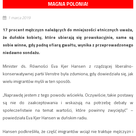
MAGNA POLONIA!
1 marca 2019
17 procent mężczyzn należących do mniejszości etnicznych uważa,
że duńskie kobiety, które ubierają się prowokacyjnie, same są
sobie winne, gdy padną ofiarą gwałtu, wynika z przeprowadzonego
niedawno sondażu.
Minister ds. Równości Eva Kjer Hansen z rządzącej liberalno-
konserwatywnej partii Venstre była zdumiona, gdy dowiedziała się, jak
wielu imigrantów myśli w ten sposób.
„Naprawdę jestem z tego powodu wściekła. Oczywiście, takie postawy
są nie do zaakceptowania i wskazują na potrzebę debaty w
społeczeństwie na temat wartości, które powinny zwyciężyć” –
powiedziała Eva Kjer Hansen w duńskim radiu.
Hansen podkreśliła, że część imigrantów wciąż nie traktuje mężczyzn i