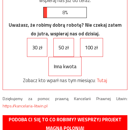
wspieraj nas już od teraz.
8%
Uważasz, że robimy dobrą robotę? Nie czekaj zatem
do jutra, wspieraj nas od dzisiaj.
30 zł
50 zł
100 zł
Inna kwota
Zobacz kto wparł nas tym miesiącu:
Tutaj
Dziękujemy za pomoc prawną Kancelarii Prawnej Litwin:
https://kancelaria-litwin.pl
PODOBA CI SIĘ TO CO ROBIMY? WESPRZYJ PROJEKT
MAGNA POLONIA!