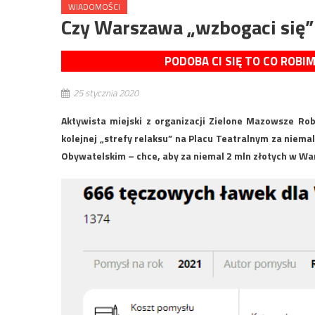
WIADOMOŚCI
Czy Warszawa „wzbogaci się”
PODOBA CI SIĘ TO CO ROBI
25 stycznia 2020
Aktywista miejski z organizacji Zielone Mazowsze Rob
kolejnej „strefy relaksu” na Placu Teatralnym za niemal
Obywatelskim – chce, aby za niemal 2 mln złotych w W