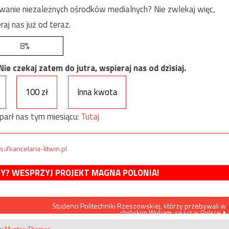
anie niezależnych ośrodków medialnych? Nie zwlekaj więc,
raj nas już od teraz.
8%
e czekaj zatem do jutra, wspieraj nas od dzisiaj.
100 zł
Inna kwota
parł nas tym miesiącu:
Tutaj
s://kancelaria-litwin.pl
MY? WESPRZYJ PROJEKT MAGNA POLONIA!
Studenci Politechniki Rzeszowskiej, którzy przebywali w
chińskim Wuham, są już w Polsce
by
MysteryThemes
.