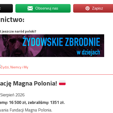
t
Obserwuj nas
Zapisz
nictwo:
t jeszcze naród polski?
ację Magna Polonia!
Sierpień 2026
jemy:
16 500
zł, zebraliśmy:
1351
zł.
ania Fundacji Magna Polonia.