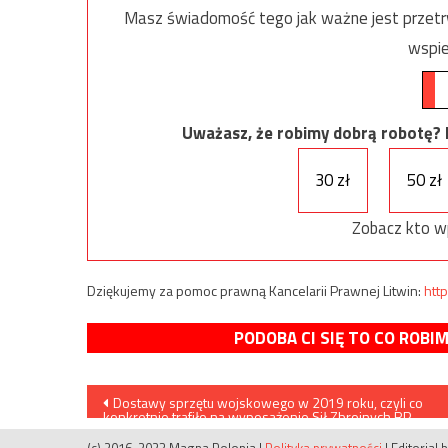
Masz świadomość tego jak ważne jest przetrw
wspie
Uważasz, że robimy dobrą robotę? Ni
30 zł
50 zł
Zobacz kto w
Dziękujemy za pomoc prawną Kancelarii Prawnej Litwin:
http
PODOBA CI SIĘ TO CO ROBI
Nawigacja
Dostawy sprzętu wojskowego w 2019 roku, czyli co
konkretnie trafiło na wyposażenie Sił Zbrojnych RP
wpisu
(c) 2016-2023 Magna Polonia
|
Polityka prywatności
|
Editorial 