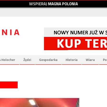
W
S
P
I
E
R
A
J
M
A
G
N
A
P
O
L
O
N
I
A
& Holocher
Żydzi
Gospodarka
Historia
Wiara
Po