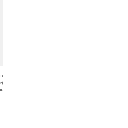
en
ej
u.