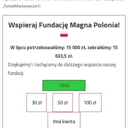
„TomekMackeiwicz43”.
Wspieraj Fundację Magna Polonia!
W lipcu potrzebowaliśmy:
15 000
zł, zebraliśmy:
15
633,5
zł.
Dziękujemy! i zachęcamy do dalszego wsparcia naszej
fundacji.
104%
30 zł
50 zł
100 zł
Inna kwota