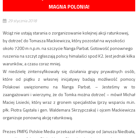
MAGNA POLONIA!
29 stycznia 2018
Wciąż nie ustają starania o zorganizowanie kolejnej akcji ratunkowej,
by dotrzeć do Tomasza Mackiewicza, który pozostał na wysokości
około 7200 m n.p.m. na szczycie Nanga Parbat. Gotowość ponownego
ruszenia na szczyt zgłaszają polscy himalaiści spod K2. Jest jednak kilka
warunków, a czasu coraz mniej.
W niedzielę zintensyfikowały się działania grupy prywatnych osób,
które od piątku z własnej inicjatywy badają możliwość pomocy
Polakowi uwięzionemu na Nanga Parbat. – Jesteśmy w to
zaangażowani i wierzymy, że do Tomka można dotrzeć – mówił Michał
Maciej Lisiecki, który wraz z gronem specjalistów (przy wsparciu m.in.
płk. Piotra Gąstała i gen. Waldemara Skrzypczaka) i ojcem Mackiewicza
organizuje ponowną akcję ratunkową.
Prezes PMPG Polskie Media przekazał informacje od Janusza Niedbała,