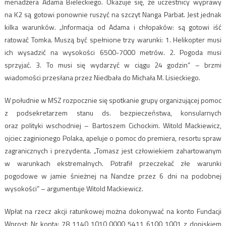
menadżera Adama Bieleckiego. Okazuje się, że uczestnicy wyprawy
na K2 są gotowi ponownie ruszyć na szczyt Nanga Parbat. Jest jednak
kilka warunków. „Informacja od Adama i chłopaków: są gotowi iść
ratować Tomka. Muszą być spełnione trzy warunki: 1. Helikopter musi
ich wysadzić na wysokości 6500-7000 metrów. 2. Pogoda musi
sprzyjać. 3. To musi się wydarzyć w ciągu 24 godzin” – brzmi
wiadomości przesłana przez Niedbała do Michała M. Lisieckiego.
W południe w MSZ rozpocznie się spotkanie grupy organizującej pomoc
z podsekretarzem stanu ds. bezpieczeństwa, konsularnych
oraz polityki wschodniej – Bartoszem Cichockim. Witold Mackiewicz,
ojciec zaginionego Polaka, apeluje o pomoc do premiera, resortu spraw
zagranicznych i prezydenta. „Tomasz jest człowiekiem zahartowanym
w warunkach ekstremalnych. Potrafił przeczekać złe warunki
pogodowe w jamie śnieżnej na Nandze przez 6 dni na podobnej
wysokości” – argumentuje Witold Mackiewicz.
Wpłat na rzecz akcji ratunkowej można dokonywać na konto Fundacji
Wprost: Nr konta: 78 1140 1010 0000 5411 6100 1001 z dopiskiem