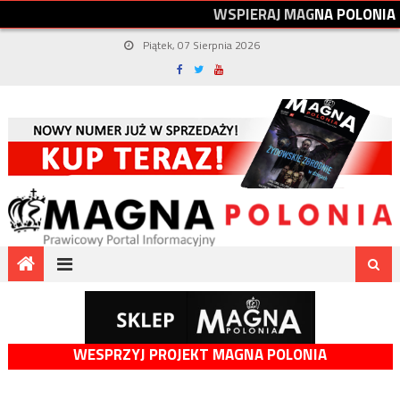
W
S
P
I
E
R
A
J
M
A
G
N
A
P
O
L
O
N
I
A
Piątek, 07 Sierpnia 2026
WESPRZYJ PROJEKT MAGNA POLONIA