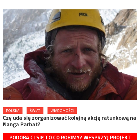
POLSKA
ŚWIAT
WIADOMOŚCI
Czy uda się zorganizować kolejną akcję ratunkową na
Nanga Parbat?
PODOBA CI SIĘ TO CO ROBIMY? WESPRZYJ PROJEKT