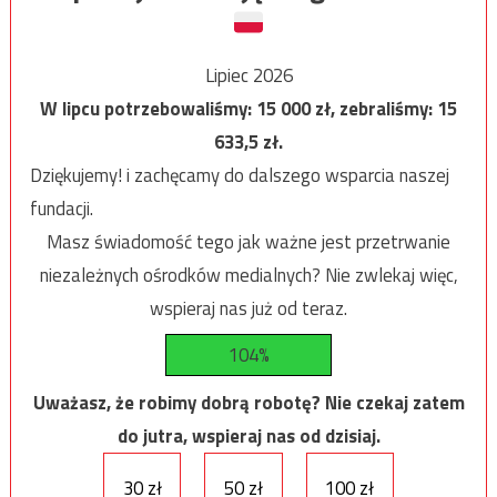
Lipiec 2026
W lipcu potrzebowaliśmy:
15 000
zł, zebraliśmy:
15
633,5
zł.
Dziękujemy! i zachęcamy do dalszego wsparcia naszej
fundacji.
Masz świadomość tego jak ważne jest przetrwanie
niezależnych ośrodków medialnych? Nie zwlekaj więc,
wspieraj nas już od teraz.
104%
Uważasz, że robimy dobrą robotę? Nie czekaj zatem
do jutra, wspieraj nas od dzisiaj.
30 zł
50 zł
100 zł