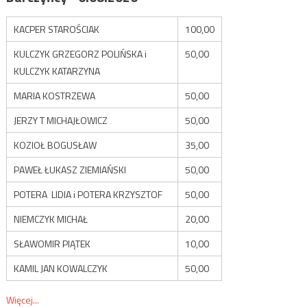
KACPER STAROŚCIAK
100,00
KULCZYK GRZEGORZ POLIŃSKA i
50,00
KULCZYK KATARZYNA
MARIA KOSTRZEWA
50,00
JERZY T MICHAJŁOWICZ
50,00
KOZIOŁ BOGUSŁAW
35,00
PAWEŁ ŁUKASZ ZIEMIAŃSKI
50,00
POTERA LIDIA i POTERA KRZYSZTOF
50,00
NIEMCZYK MICHAŁ
20,00
SŁAWOMIR PIĄTEK
10,00
KAMIL JAN KOWALCZYK
50,00
Więcej...