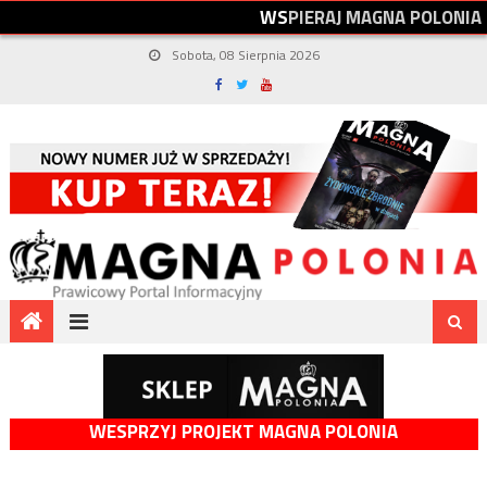
W
S
P
I
E
R
A
J
M
A
G
N
A
P
O
L
O
N
I
A
Sobota, 08 Sierpnia 2026
WESPRZYJ PROJEKT MAGNA POLONIA