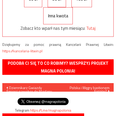
Inna kwota
Zobacz kto wparł nas tym miesiącu:
Tutaj
Dziękujemy za pomoc prawną Kancelarii Prawnej Litwin:
https://kancelaria-litwin.pl
PODOBA CI SIĘ TO CO ROBIMY? WESPRZYJ PROJEKT
MAGNA POLONIA!
Nawigacja
Dziennikarz Gwiazdy
Polska i Węgry bastionem
Europy?
Śmierci nawołuje do Majdanu
wpisu
w Polsce
Telegram
https://t.me/magnapolonia