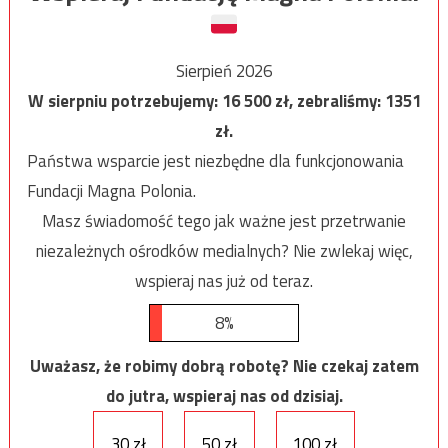
Sierpień 2026
W sierpniu potrzebujemy:
16 500
zł, zebraliśmy:
1351
zł.
Państwa wsparcie jest niezbędne dla funkcjonowania
Fundacji Magna Polonia.
Masz świadomość tego jak ważne jest przetrwanie
niezależnych ośrodków medialnych? Nie zwlekaj więc,
wspieraj nas już od teraz.
8%
Uważasz, że robimy dobrą robotę? Nie czekaj zatem
do jutra, wspieraj nas od dzisiaj.
30 zł
50 zł
100 zł