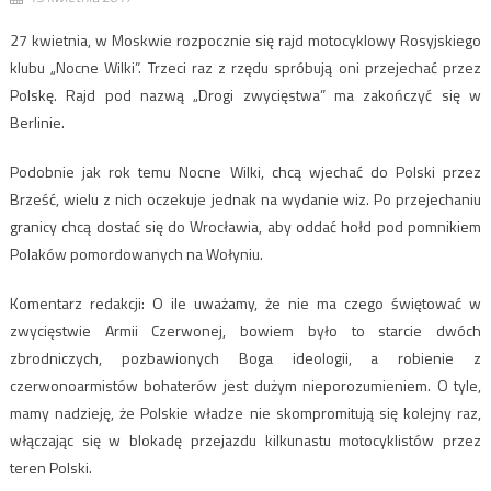
27 kwietnia, w Moskwie rozpocznie się rajd motocyklowy Rosyjskiego
klubu „Nocne Wilki”. Trzeci raz z rzędu spróbują oni przejechać przez
Polskę. Rajd pod nazwą „Drogi zwycięstwa” ma zakończyć się w
Berlinie.
Podobnie jak rok temu Nocne Wilki, chcą wjechać do Polski przez
Brześć, wielu z nich oczekuje jednak na wydanie wiz. Po przejechaniu
granicy chcą dostać się do Wrocławia, aby oddać hołd pod pomnikiem
Polaków pomordowanych na Wołyniu.
Komentarz redakcji: O ile uważamy, że nie ma czego świętować w
zwycięstwie Armii Czerwonej, bowiem było to starcie dwóch
zbrodniczych, pozbawionych Boga ideologii, a robienie z
czerwonoarmistów bohaterów jest dużym nieporozumieniem. O tyle,
mamy nadzieję, że Polskie władze nie skompromitują się kolejny raz,
włączając się w blokadę przejazdu kilkunastu motocyklistów przez
teren Polski.