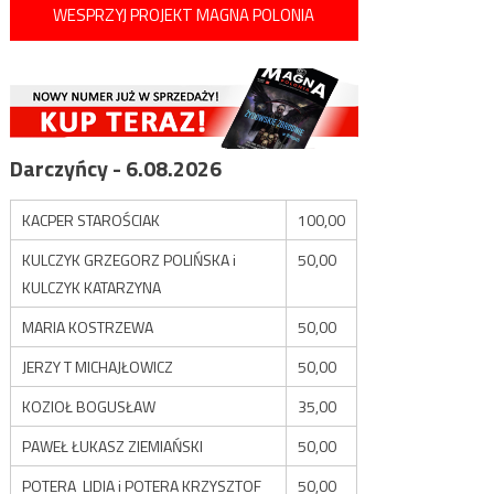
WESPRZYJ PROJEKT MAGNA POLONIA
Darczyńcy - 6.08.2026
KACPER STAROŚCIAK
100,00
KULCZYK GRZEGORZ POLIŃSKA i
50,00
KULCZYK KATARZYNA
MARIA KOSTRZEWA
50,00
JERZY T MICHAJŁOWICZ
50,00
KOZIOŁ BOGUSŁAW
35,00
PAWEŁ ŁUKASZ ZIEMIAŃSKI
50,00
POTERA LIDIA i POTERA KRZYSZTOF
50,00