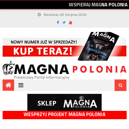
W
S
P
I
E
R
A
J
M
A
G
N
A
P
O
L
O
N
I
A
Niedziela, 09 Sierpnia 2026
WESPRZYJ PROJEKT MAGNA POLONIA