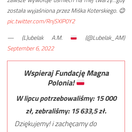
została wyjaśniona przez Miśka Koterskiego. 😉
pic.twitter.com/RnjSXlP0Y2
— (L)ubelak A.M.
(@Lubelak_AM)
September 6, 2022
Wspieraj Fundację Magna
Polonia!
W lipcu potrzebowaliśmy:
15 000
zł, zebraliśmy:
15 633,5
zł.
Dziękujemy! i zachęcamy do