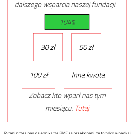
dalszego wsparcia naszej fundacji.
104%
30 zł
50 zł
100 zł
Inna kwota
Zobacz kto wparł nas tym
miesiącu:
Tutaj
„Pytani przez nas dziennikarze RMF są przekonani, że to tylko wpadka i