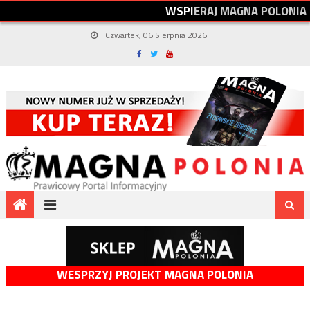
W
S
P
I
E
R
A
J
M
A
G
N
A
P
O
L
O
N
I
A
Czwartek, 06 Sierpnia 2026
WESPRZYJ PROJEKT MAGNA POLONIA