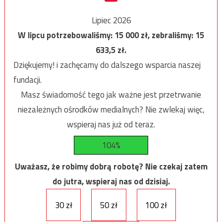
Lipiec 2026
W lipcu potrzebowaliśmy:
15 000
zł, zebraliśmy:
15
633,5
zł.
Dziękujemy! i zachęcamy do dalszego wsparcia naszej
fundacji.
Masz świadomość tego jak ważne jest przetrwanie
niezależnych ośrodków medialnych? Nie zwlekaj więc,
wspieraj nas już od teraz.
104%
Uważasz, że robimy dobrą robotę? Nie czekaj zatem
do jutra, wspieraj nas od dzisiaj.
30 zł
50 zł
100 zł