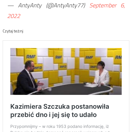
— AntyAnty (@AntyAnty77)
September 6,
2022
Czytaj też:nj