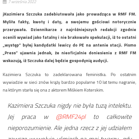
7 września 2022
jKazimiera Szczuka zadebiutowała jako prowadząca w RMF FM.
Myliła fakty, kwoty i daty, a swojemu gościowi notorycznie
przerywała. Dziennikarze z najróżniejszych redakcji zgodnie
ocenili wywiad jako fatalny i nie brakowało spekulacji, iż to ostatni
„występ” byłej kandydatki lewicy do PE na antenie stacji. Pismo
„Press” ujawnia jednak, że nieoficjalnie doniesienia z RMF FM
wskazują, iż Szczuka dalej będzie gospodynią audycji.
Kazimiera Szczuka to zadeklarowana feministka. Po ostatnim
wywiadzie w sieci znów krąży bardzo popularne 10 lat temu nagranie,
na którym starła się ona z aktorem Miśkiem Koterskim.
Kazimiera Szczuka nigdy nie była tuzą intelektu.
Jej praca w
@RMF24pl
to całkowite
nieporozumienie. Ale jedna rzecz z jej udziałem
zawsze wywołuje uśmiech na mej twarzy…gdy