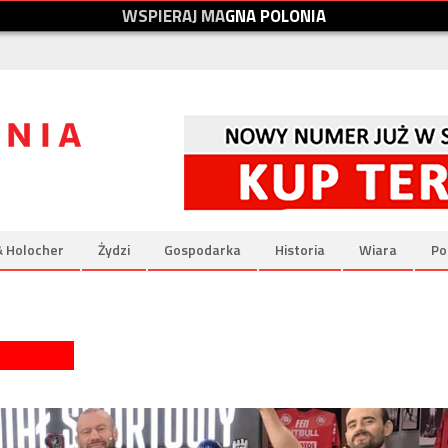
W
S
P
I
E
R
A
J
M
A
G
N
A
P
O
L
O
N
I
A
& Holocher
Żydzi
Gospodarka
Historia
Wiara
Po