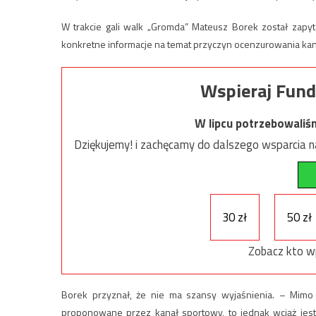
W trakcie gali walk „Gromda” Mateusz Borek został zapyta
konkretne informacje na temat przyczyn ocenzurowania kan
Wspieraj Fund
W lipcu potrzebowaliś
Dziękujemy! i zachęcamy do dalszego wsparcia na
30 zł
50 zł
Zobacz kto w
Borek przyznał, że nie ma szansy wyjaśnienia. – Mimo t
proponowane przez kanał sportowy, to jednak wciąż jeste