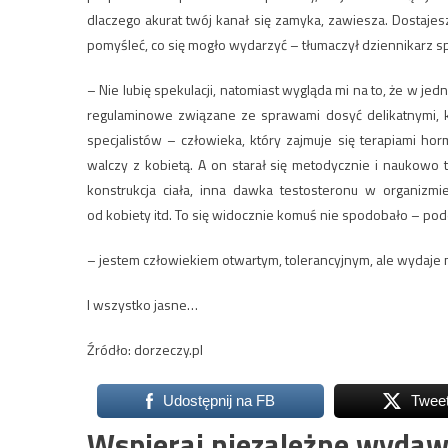
dlaczego akurat twój kanał się zamyka, zawiesza. Dostajesz
pomyśleć, co się mogło wydarzyć – tłumaczył dziennikarz s
– Nie lubię spekulacji, natomiast wygląda mi na to, że w 
regulaminowe związane ze sprawami dosyć delikatnymi, k
specjalistów – człowieka, który zajmuje się terapiami horm
walczy z kobietą. A on starał się metodycznie i naukowo t
konstrukcja ciała, inna dawka testosteronu w organizm
od kobiety itd. To się widocznie komuś nie spodobało – po
– jestem człowiekiem otwartym, tolerancyjnym, ale wydaje mi
I wszystko jasne…
Źródło: dorzeczy.pl
Udostępnij na FB
Twee
Wspieraj niezależne wydaw