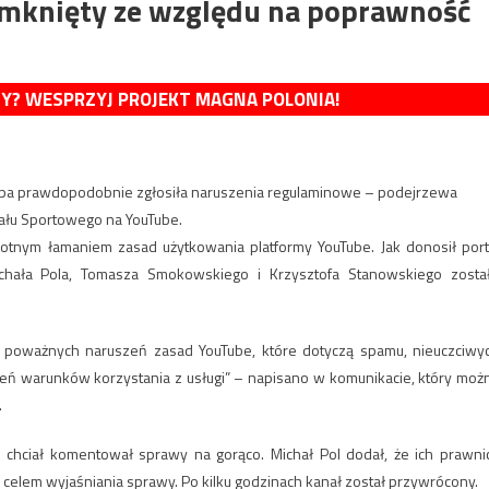
amknięty ze względu na poprawność
MY? WESPRZYJ PROJEKT MAGNA POLONIA!
rupa prawdopodobnie zgłosiła naruszenia regulaminowe – podejrzewa
łu Sportowego na YouTube.
otnym łamaniem zasad użytkowania platformy YouTube. Jak donosił port
chała Pola, Tomasza Smokowskiego i Krzysztofa Stanowskiego zosta
b poważnych naruszeń zasad YouTube, które dotyczą spamu, nieuczciwy
szeń warunków korzystania z usługi” – napisano w komunikacie, który moż
.
 chciał komentował sprawy na gorąco. Michał Pol dodał, że ich prawni
y celem wyjaśniania sprawy. Po kilku godzinach kanał został przywrócony.