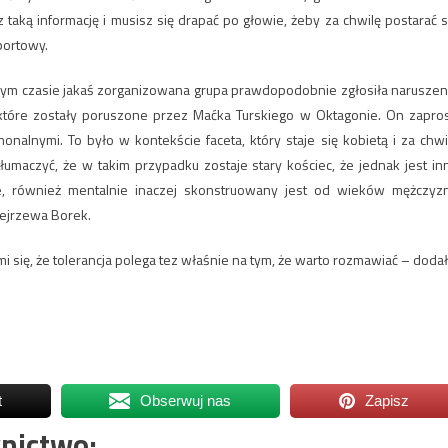
 taką informację i musisz się drapać po głowie, żeby za chwilę postarać s
portowy.
jednym czasie jakaś zorganizowana grupa prawdopodobnie zgłosiła naruszen
tóre zostały poruszone przez Maćka Turskiego w Oktagonie. On zapros
onalnymi. To było w kontekście faceta, który staje się kobietą i za chwi
łumaczyć, że w takim przypadku zostaje stary kościec, że jednak jest in
ie, również mentalnie inaczej skonstruowany jest od wieków mężczyz
dejrzewa Borek.
 się, że tolerancja polega tez właśnie na tym, że warto rozmawiać – dodał
t
Obserwuj nas
Zapisz
nictwo: