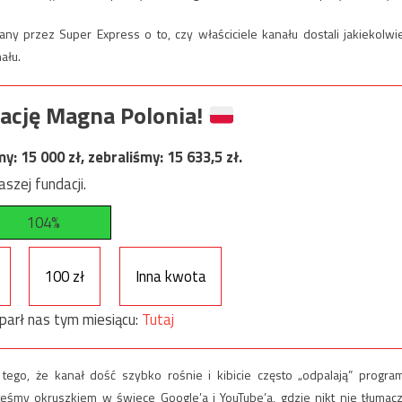
ny przez Super Express o to, czy właściciele kanału dostali jakiekolwi
ału.
ację Magna Polonia!
my:
15 000
zł, zebraliśmy:
15 633,5
zł.
szej fundacji.
104%
100 zł
Inna kwota
parł nas tym miesiącu:
Tutaj
ego, że kanał dość szybko rośnie i kibicie często „odpalają” progra
śmy okruszkiem w świece Google’a i YouTube’a, gdzie nikt nie tłumacz