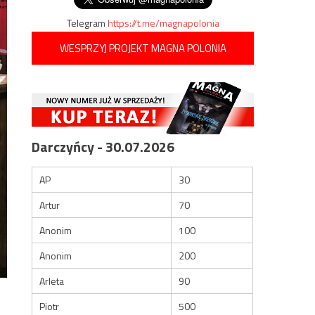
Telegram
https://t.me/magnapolonia
WESPRZYJ PROJEKT MAGNA POLONIA
Darczyńcy - 30.07.2026
AP
30
Artur
70
Anonim
100
Anonim
200
Arleta
90
Piotr
500