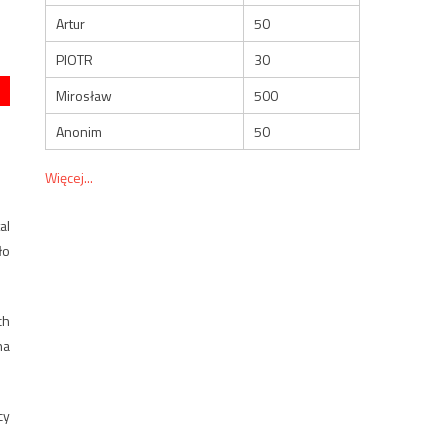
Artur
50
PIOTR
30
Mirosław
500
Anonim
50
Więcej...
al
ło
ch
na
cy