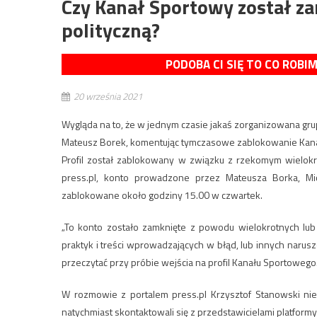
Czy Kanał Sportowy został z
polityczną?
PODOBA CI SIĘ TO CO ROBI
20 września 2021
Wygląda na to, że w jednym czasie jakaś zorganizowana g
Mateusz Borek, komentując tymczasowe zablokowanie Kana
Profil został zablokowany w związku z rzekomym wielokr
press.pl, konto prowadzone przez Mateusza Borka, Mi
zablokowane około godziny 15.00 w czwartek.
„To konto zostało zamknięte z powodu wielokrotnych lu
praktyk i treści wprowadzających w błąd, lub innych naru
przeczytać przy próbie wejścia na profil Kanału Sportowego
W rozmowie z portalem press.pl Krzysztof Stanowski nie
natychmiast skontaktowali się z przedstawicielami platform