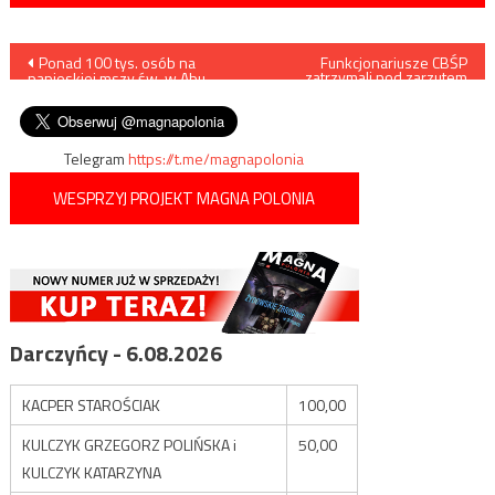
Nawigacja
Ponad 100 tys. osób na
Funkcjonariusze CBŚP
zatrzymali pod zarzutem
papieskiej mszy św. w Abu
zastraszania świadków pięciu
wpisu
Zabi
członków Psycho Fans Ruchu
Chorzów
Telegram
https://t.me/magnapolonia
WESPRZYJ PROJEKT MAGNA POLONIA
Darczyńcy - 6.08.2026
KACPER STAROŚCIAK
100,00
KULCZYK GRZEGORZ POLIŃSKA i
50,00
KULCZYK KATARZYNA