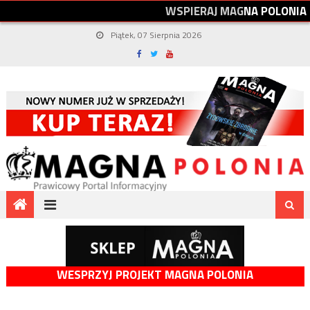
W
S
P
I
E
R
A
J
M
A
G
N
A
P
O
L
O
N
I
A
Piątek, 07 Sierpnia 2026
WESPRZYJ PROJEKT MAGNA POLONIA