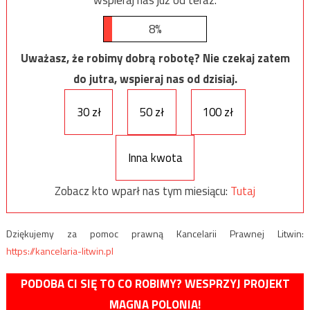
8%
Uważasz, że robimy dobrą robotę? Nie czekaj zatem
do jutra, wspieraj nas od dzisiaj.
30 zł
50 zł
100 zł
Inna kwota
Zobacz kto wparł nas tym miesiącu:
Tutaj
Dziękujemy za pomoc prawną Kancelarii Prawnej Litwin:
https://kancelaria-litwin.pl
PODOBA CI SIĘ TO CO ROBIMY? WESPRZYJ PROJEKT
MAGNA POLONIA!