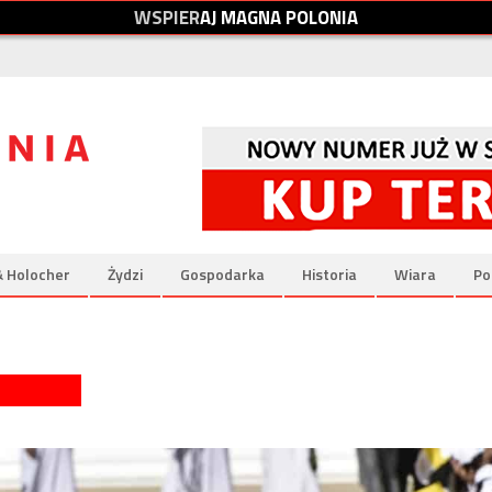
W
S
P
I
E
R
A
J
M
A
G
N
A
P
O
L
O
N
I
A
& Holocher
Żydzi
Gospodarka
Historia
Wiara
Po