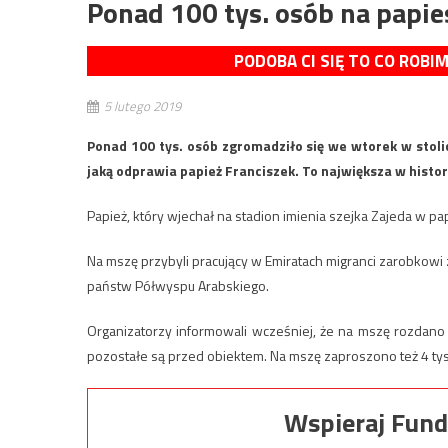
Ponad 100 tys. osób na papie
PODOBA CI SIĘ TO CO ROBI
5 lutego 2019
Ponad 100 tys. osób zgromadziło się we wtorek w stoli
jaką odprawia papież Franciszek. To największa w histor
Papież, który wjechał na stadion imienia szejka Zajeda w pa
Na mszę przybyli pracujący w Emiratach migranci zarobkowi ze
państw Półwyspu Arabskiego.
Organizatorzy informowali wcześniej, że na mszę rozdano 
pozostałe są przed obiektem. Na mszę zaproszono też 4 t
Wspieraj Fund