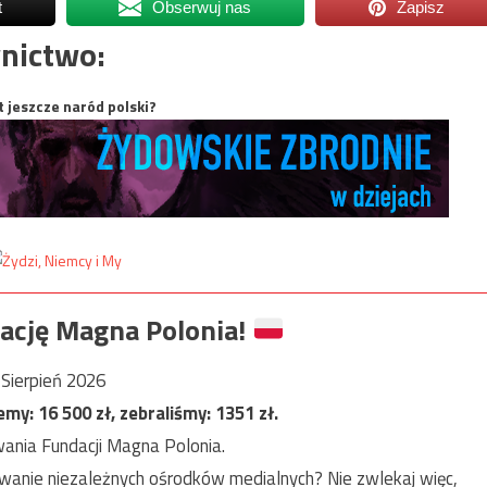
t
Obserwuj nas
Zapisz
nictwo:
t jeszcze naród polski?
ację Magna Polonia!
Sierpień 2026
jemy:
16 500
zł, zebraliśmy:
1351
zł.
ania Fundacji Magna Polonia.
anie niezależnych ośrodków medialnych? Nie zwlekaj więc,