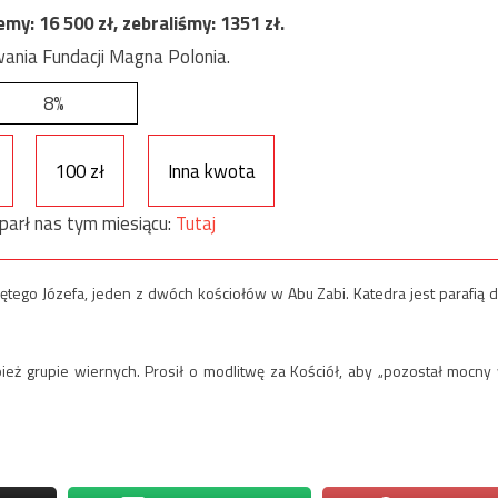
jemy:
16 500
zł, zebraliśmy:
1351
zł.
ania Fundacji Magna Polonia.
8%
100 zł
Inna kwota
parł nas tym miesiącu:
Tutaj
tego Józefa, jeden z dwóch kościołów w Abu Zabi. Katedra jest parafią d
ież grupie wiernych. Prosił o modlitwę za Kościół, aby „pozostał mocny