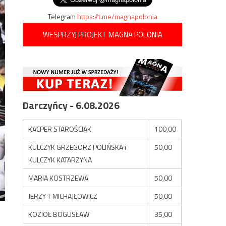
Telegram
https://t.me/magnapolonia
WESPRZYJ PROJEKT MAGNA POLONIA
Darczyńcy - 6.08.2026
KACPER STAROŚCIAK
100,00
KULCZYK GRZEGORZ POLIŃSKA i
50,00
KULCZYK KATARZYNA
MARIA KOSTRZEWA
50,00
JERZY T MICHAJŁOWICZ
50,00
KOZIOŁ BOGUSŁAW
35,00