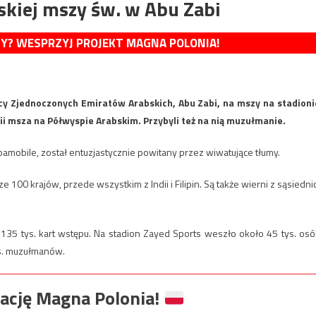
skiej mszy św. w Abu Zabi
MY? WESPRZYJ PROJEKT MAGNA POLONIA!
cy Zjednoczonych Emiratów Arabskich, Abu Zabi, na mszy na stadioni
ii msza na Półwyspie Arabskim. Przybyli też na nią muzułmanie.
pamobile, został entuzjastycznie powitany przez wiwatujące tłumy.
 100 krajów, przede wszystkim z Indii i Filipin. Są także wierni z sąsiedni
135 tys. kart wstępu. Na stadion Zayed Sports weszło około 45 tys. osó
ys. muzułmanów.
ację Magna Polonia!