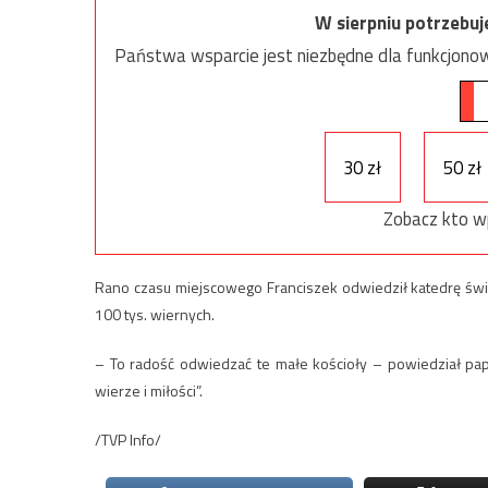
W sierpniu potrzebu
Państwa wsparcie jest niezbędne dla funkcjonow
30 zł
50 zł
Zobacz kto w
Rano czasu miejscowego Franciszek odwiedził katedrę świę
100 tys. wiernych.
– To radość odwiedzać te małe kościoły – powiedział pap
wierze i miłości”.
/TVP Info/