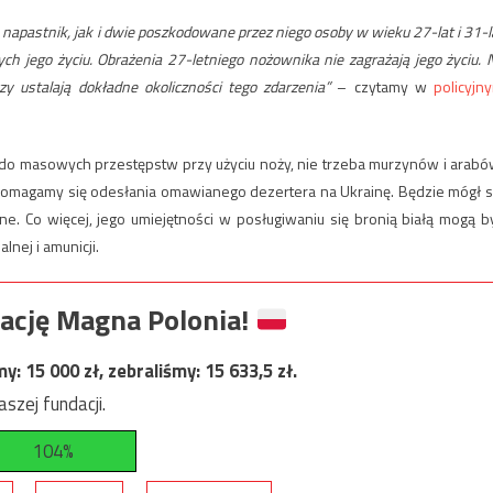
 napastnik, jak i dwie poszkodowane przez niego osoby w wieku 27-lat i 31-l
cych jego życiu. Obrażenia 27-letniego nożownika nie zagrażają jego życiu. 
zy ustalają dokładne okoliczności tego zdarzenia”
– czytamy w
policyjn
 do masowych przestępstw przy użyciu noży, nie trzeba murzynów i arabó
, domagamy się odesłania omawianego dezertera na Ukrainę. Będzie mógł s
 Co więcej, jego umiejętności w posługiwaniu się bronią białą mogą b
nej i amunicji.
ację Magna Polonia!
my:
15 000
zł, zebraliśmy:
15 633,5
zł.
szej fundacji.
104%