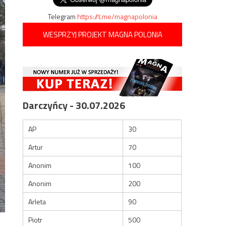
Telegram
https://t.me/magnapolonia
WESPRZYJ PROJEKT MAGNA POLONIA
Darczyńcy - 30.07.2026
AP
30
Artur
70
Anonim
100
Anonim
200
Arleta
90
Piotr
500