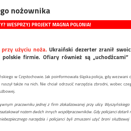
ego nożownika
MY? WESPRZYJ PROJEKT MAGNA POLONIA!
 przy użyciu noża.
Ukraiński dezerter zranił swoi
olskie firmie. Ofiary również są „uchodźcami”
yńskiego w Częstochowie. Jak poinformowała śląska policja, gdy wezwani 
r ruszył także na nich. Nie chciał odrzucić narzędzia zbrodni, wobec cze
łużbowej.
esywnym pracowniku jednej z firm zlokalizowanej przy ulicy Wyszyńskiego
 zaatakował nożem dwóch innych współpracowników. Gdy policjanci dotarli 
niebezpiecznego narzędzia i policjanci byli zmuszeni użyć broni służbowej