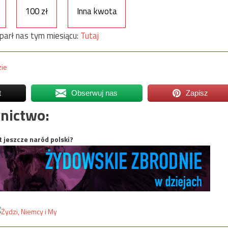
100 zł
Inna kwota
parł nas tym miesiącu:
Tutaj
zie
t
Obserwuj nas
Zapisz
nictwo:
t jeszcze naród polski?