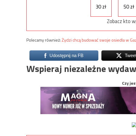
30 zł
50 zł
Zobacz kto w
Polecamy również:
Żydzi chcą budować swoje osiedla w Ga
Udostępnij na FB
Twee
Wspieraj niezależne wydaw
Czy jes