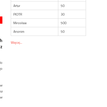
Artur
50
PIOTR
30
Mirosław
500
Anonim
50
ch
Więcej...
 z
do
go
 w
na
 w