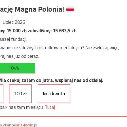
ację Magna Polonia!
Lipiec 2026
my:
15 000
zł, zebraliśmy:
15 633,5
zł.
szej fundacji.
anie niezależnych ośrodków medialnych? Nie zwlekaj więc,
raj nas już od teraz.
104%
e czekaj zatem do jutra, wspieraj nas od dzisiaj.
100 zł
Inna kwota
parł nas tym miesiącu:
Tutaj
s://kancelaria-litwin.pl