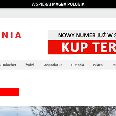
W
S
P
I
E
R
A
J
M
A
G
N
A
P
O
L
O
N
I
A
& Holocher
Żydzi
Gospodarka
Historia
Wiara
Po