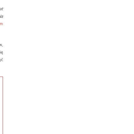
at
Na
ym
w,
ię
yć