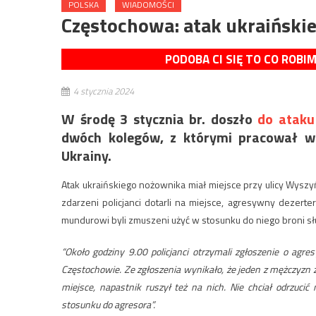
POLSKA
WIADOMOŚCI
Częstochowa: atak ukraiński
PODOBA CI SIĘ TO CO ROBI
4 stycznia 2024
W środę 3 stycznia br. doszło
do ataku
dwóch kolegów, z którymi pracował w p
Ukrainy.
Atak ukraińskiego nożownika miał miejsce przy ulicy Wysz
zdarzeni policjanci dotarli na miejsce, agresywny dezerte
mundurowi byli zmuszeni użyć w stosunku do niego broni s
“Około godziny 9.00 policjanci otrzymali zgłoszenie o agr
Częstochowie. Ze zgłoszenia wynikało, że jeden z mężczyzn
miejsce, napastnik ruszył też na nich. Nie chciał odrzucić 
stosunku do agresora”.