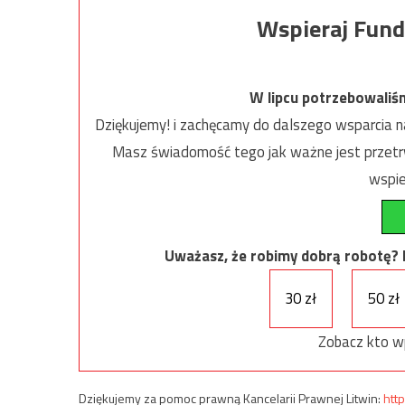
Wspieraj Fund
W lipcu potrzebowaliś
Dziękujemy! i zachęcamy do dalszego wsparcia na
Masz świadomość tego jak ważne jest przetrw
wspie
Uważasz, że robimy dobrą robotę? Ni
30 zł
50 zł
Zobacz kto w
Dziękujemy za pomoc prawną Kancelarii Prawnej Litwin:
http