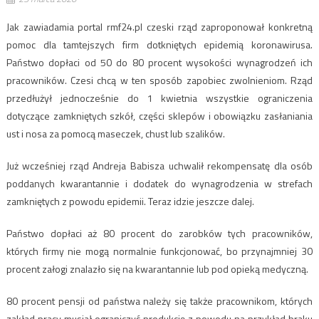
Jak zawiadamia portal rmf24.pl czeski rząd zaproponował konkretną
pomoc dla tamtejszych firm dotkniętych epidemią koronawirusa.
Państwo dopłaci od 50 do 80 procent wysokości wynagrodzeń ich
pracowników. Czesi chcą w ten sposób zapobiec zwolnieniom. Rząd
przedłużył jednocześnie do 1 kwietnia wszystkie ograniczenia
dotyczące zamkniętych szkół, części sklepów i obowiązku zasłaniania
ust i nosa za pomocą maseczek, chust lub szalików.
Już wcześniej rząd Andreja Babisza uchwalił rekompensatę dla osób
poddanych kwarantannie i dodatek do wynagrodzenia w strefach
zamkniętych z powodu epidemii. Teraz idzie jeszcze dalej.
Państwo dopłaci aż 80 procent do zarobków tych pracowników,
których firmy nie mogą normalnie funkcjonować, bo przynajmniej 30
procent załogi znalazło się na kwarantannie lub pod opieką medyczną.
80 procent pensji od państwa należy się także pracownikom, których
zakład pracy musiał ograniczyć produkcję z powodu na przykład braku