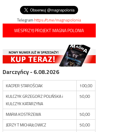
wpisu
wobec pandemii
walczyć z koronawirusem
Telegram
https://t.me/magnapolonia
WESPRZYJ PROJEKT MAGNA POLONIA
Darczyńcy - 6.08.2026
KACPER STAROŚCIAK
100,00
KULCZYK GRZEGORZ POLIŃSKA i
50,00
KULCZYK KATARZYNA
MARIA KOSTRZEWA
50,00
JERZY T MICHAJŁOWICZ
50,00