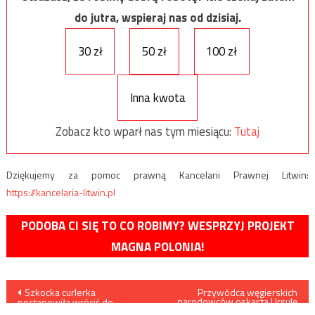
do jutra, wspieraj nas od dzisiaj.
30 zł
50 zł
100 zł
Inna kwota
Zobacz kto wparł nas tym miesiącu:
Tutaj
Dziękujemy za pomoc prawną Kancelarii Prawnej Litwin:
https://kancelaria-litwin.pl
PODOBA CI SIĘ TO CO ROBIMY? WESPRZYJ PROJEKT
MAGNA POLONIA!
Nawigacja
Szkocka curlerka
Przywódca węgierskich
narodowców oskarża Ursulę
postanowiła wrócić do
van der Leyen o zaniedbania
zawodu pielęgniarki by