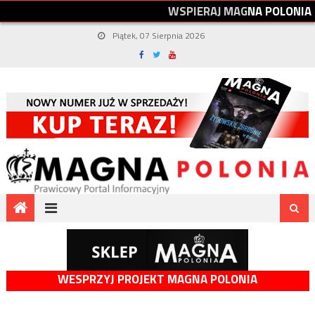
W
S
P
I
E
R
A
J
M
A
G
N
A
P
O
L
O
N
I
A
Piątek, 07 Sierpnia 2026
WESPRZYJ PROJEKT MAGNA POLONIA