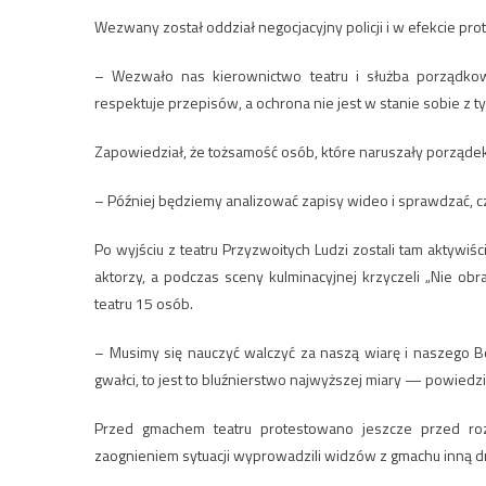
Wezwany został oddział negocjacyjny policji i w efekcie pro
– Wezwało nas kierownictwo teatru i służba porządkow
respektuje przepisów, a ochrona nie jest w stanie sobie z t
Zapowiedział, że tożsamość osób, które naruszały porząde
– Później będziemy analizować zapisy wideo i sprawdzać, c
Po wyjściu z teatru Przyzwoitych Ludzi zostali tam aktywiści
aktorzy, a podczas sceny kulminacyjnej krzyczeli „Nie ob
teatru 15 osób.
– Musimy się nauczyć walczyć za naszą wiarę i naszego B
gwałci, to jest to bluźnierstwo najwyższej miary — powiedzi
Przed gmachem teatru protestowano jeszcze przed roz
zaognieniem sytuacji wyprowadzili widzów z gmachu inną dr