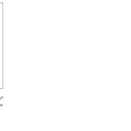
ył
 w