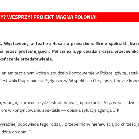
MY? WESPRZYJ PROJEKT MAGNA POLONIA!
zę… Wystawiony w teatrze Husa na provazku w Brnie spektakl „Nas
 przez protestujących. Policjanci wyprowadzili część przeciwnik
akończenie przedstawienia.
eniem teatralnym, które wzbudzało kontrowersje w Polsce, gdy tę „sztuk
 Festiwalu Prapremier w Bydgoszczy. W spektaklu Chrystus schodzi z krzyż
 wtargnęła prawie trzydziestoosobowa grupa z ruchu Przyzwoici Ludzie. J
torom w kontynuowaniu spektaklu — opisała sytuację agencja CTK.
ajwyraźniej odpowiada tego rodzaju przepełniony nienawiścią do chrześcij
idźcie do domu”.