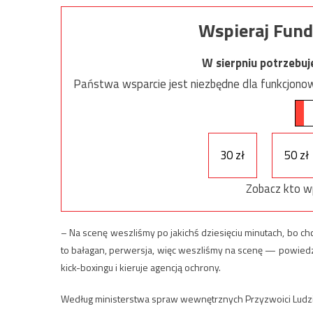
Wspieraj Fund
W sierpniu potrzebu
Państwa wsparcie jest niezbędne dla funkcjonow
30 zł
50 zł
Zobacz kto w
– Na scenę weszliśmy po jakichś dziesięciu minutach, bo chc
to bałagan, perwersja, więc weszliśmy na scenę — powiedzi
kick-boxingu i kieruje agencją ochrony.
Według ministerstwa spraw wewnętrznych Przyzwoici Ludzie