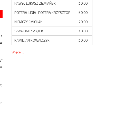
PAWEŁ ŁUKASZ ZIEMIAŃSKI
50,00
POTERA LIDIA i POTERA KRZYSZTOF
50,00
NIEMCZYK MICHAŁ
20,00
SŁAWOMIR PIĄTEK
10,00
za
KAMIL JAN KOWALCZYK
50,00
ów
Więcej...
ę”
a,
ej
an