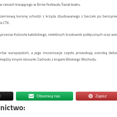
ramach trwającego w Brnie festiwalu Świat teatru.
ie cierniową koronę schodzi z krzyża zbudowanego z beczek po benzynie
ła CTK.
zeciw Kościoła katolickiego, niektórych środowisk politycznych oraz wie
erów europejskich, a jego inscenizacje często prowokują szeroką deba
 między innymi stosunki Zachodu z krajami Bliskiego Wschodu.
t
Obserwuj nas
Zapisz
nictwo: