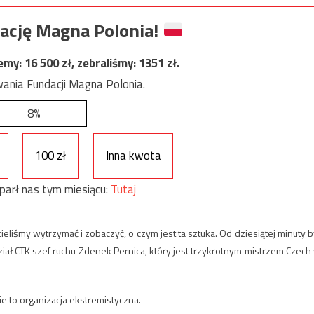
ację Magna Polonia!
jemy:
16 500
zł, zebraliśmy:
1351
zł.
ania Fundacji Magna Polonia.
8%
100 zł
Inna kwota
parł nas tym miesiącu:
Tutaj
ieliśmy wytrzymać i zobaczyć, o czym jest ta sztuka. Od dziesiątej minuty b
ał CTK szef ruchu Zdenek Pernica, który jest trzykrotnym mistrzem Czech
 to organizacja ekstremistyczna.