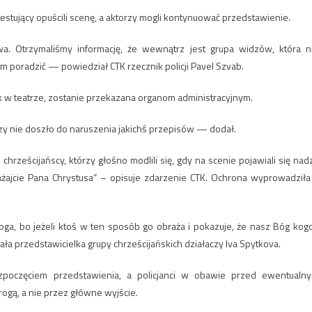
testujący opuścili scenę, a aktorzy mogli kontynuować przedstawienie.
a. Otrzymaliśmy informację, że wewnątrz jest grupa widzów, która n
ym poradzić — powiedział CTK rzecznik policji Pavel Szvab.
k w teatrze, zostanie przekazana organom administracyjnym.
zy nie doszło do naruszenia jakichś przepisów — dodał.
 chrześcijańscy, którzy głośno modlili się, gdy na scenie pojawiali się nad
rażajcie Pana Chrystusa” – opisuje zdarzenie CTK. Ochrona wyprowadziła
oga, bo jeżeli ktoś w ten sposób go obraża i pokazuje, że nasz Bóg kog
ała przedstawicielka grupy chrześcijańskich działaczy Iva Spytkova.
poczęciem przedstawienia, a policjanci w obawie przed ewentualn
ogą, a nie przez główne wyjście.