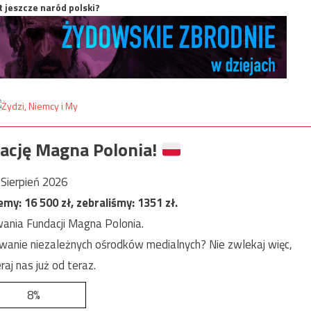
t jeszcze naród polski?
ację Magna Polonia!
Sierpień 2026
jemy:
16 500
zł, zebraliśmy:
1351
zł.
ania Fundacji Magna Polonia.
anie niezależnych ośrodków medialnych? Nie zwlekaj więc,
raj nas już od teraz.
8%