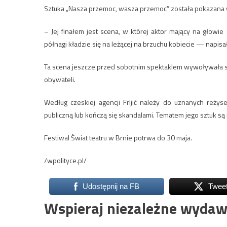
Sztuka „Nasza przemoc, wasza przemoc” została pokazana w 
– Jej finałem jest scena, w której aktor mający na głow
półnagi kładzie się na leżącej na brzuchu kobiecie — napisa
Ta scena jeszcze przed sobotnim spektaklem wywoływała spr
obywateli.
Według czeskiej agencji Frljić należy do uznanych reżys
publiczną lub kończą się skandalami. Tematem jego sztuk są
Festiwal Świat teatru w Brnie potrwa do 30 maja.
/wpolityce.pl/
Udostępnij na FB
Twee
Wspieraj niezależne wydaw