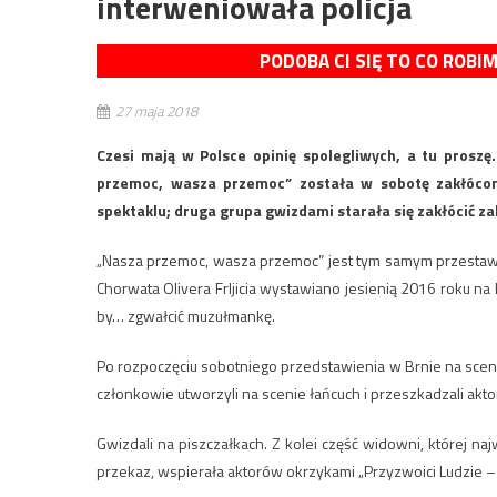
interweniowała policja
PODOBA CI SIĘ TO CO ROBI
27 maja 2018
Czesi mają w Polsce opinię spolegliwych, a tu pros
przemoc, wasza przemoc” została w sobotę zakłócona
spektaklu; druga grupa gwizdami starała się zakłócić z
„Nasza przemoc, wasza przemoc” jest tym samym przestawi
Chorwata Olivera Frljicia wystawiano jesienią 2016 roku na
by… zgwałcić muzułmankę.
Po rozpoczęciu sobotniego przedstawienia w Brnie na scenę
członkowie utworzyli na scenie łańcuch i przeszkadzali ak
Gwizdali na piszczałkach. Z kolei część widowni, której n
przekaz, wspierała aktorów okrzykami „Przyzwoici Ludzie – 