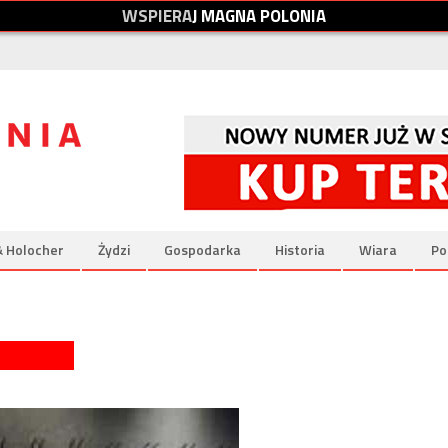
W
S
P
I
E
R
A
J
M
A
G
N
A
P
O
L
O
N
I
A
& Holocher
Żydzi
Gospodarka
Historia
Wiara
Po