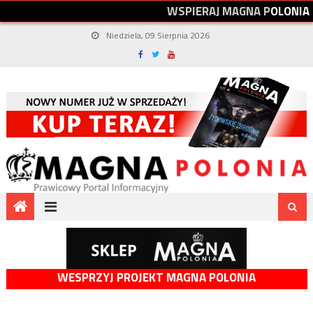
W
S
P
I
E
R
A
J
M
A
G
N
A
P
O
L
O
N
I
A
Niedziela, 09 Sierpnia 2026
WESPRZYJ PROJEKT MAGNA POLONIA