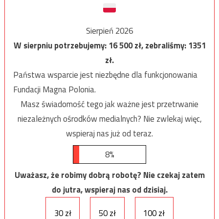
Sierpień 2026
W sierpniu potrzebujemy:
16 500
zł, zebraliśmy:
1351
zł.
Państwa wsparcie jest niezbędne dla funkcjonowania
Fundacji Magna Polonia.
Masz świadomość tego jak ważne jest przetrwanie
niezależnych ośrodków medialnych? Nie zwlekaj więc,
wspieraj nas już od teraz.
8%
Uważasz, że robimy dobrą robotę? Nie czekaj zatem
do jutra, wspieraj nas od dzisiaj.
30 zł
50 zł
100 zł