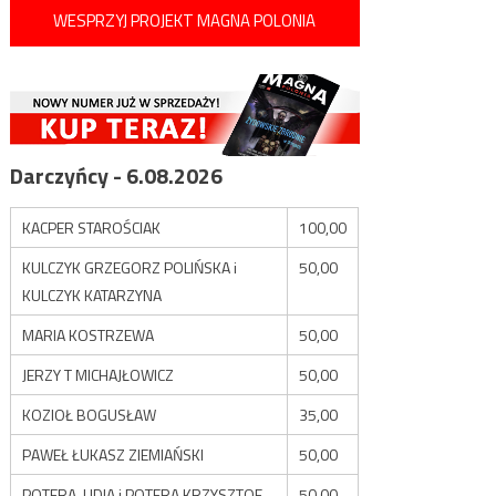
WESPRZYJ PROJEKT MAGNA POLONIA
Darczyńcy - 6.08.2026
KACPER STAROŚCIAK
100,00
KULCZYK GRZEGORZ POLIŃSKA i
50,00
KULCZYK KATARZYNA
MARIA KOSTRZEWA
50,00
JERZY T MICHAJŁOWICZ
50,00
KOZIOŁ BOGUSŁAW
35,00
PAWEŁ ŁUKASZ ZIEMIAŃSKI
50,00
POTERA LIDIA i POTERA KRZYSZTOF
50,00