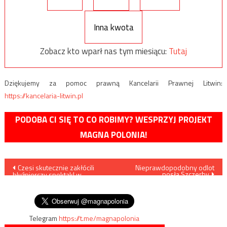
Inna kwota
Zobacz kto wparł nas tym miesiącu:
Tutaj
Dziękujemy za pomoc prawną Kancelarii Prawnej Litwin:
https://kancelaria-litwin.pl
PODOBA CI SIĘ TO CO ROBIMY? WESPRZYJ PROJEKT
MAGNA POLONIA!
Nawigacja
Czesi skutecznie zakłócili
Nieprawdopodobny odlot
posła Szczerby
bluźnierczy spektakl w
wpisu
reżyserii Frljicia,
interweniowała policja
Telegram
https://t.me/magnapolonia