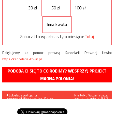
30 zł
50 zł
100 zł
Inna kwota
Zobacz kto wparł nas tym miesiącu:
Tutaj
Dziękujemy za pomoc prawną Kancelarii Prawnej Litwin:
https://kancelaria-litwin.pl
PODOBA CI SIĘ TO CO ROBIMY? WESPRZYJ PROJEKT
MAGNA POLONIA!
Nawigacja
Lubelscy policjanci
Nie tylko Wizjer, rusza
postępowanie na BSP
zatrzymali Nigeryjczyka i Belga
kryptonim Ważka
wpisu
pod zarzutem prania
brudnych pieniędzy