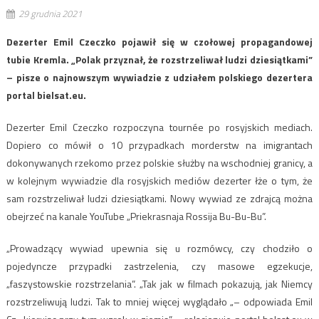
29 grudnia 2021
Dezerter Emil Czeczko pojawił się w czołowej propagandowej
tubie Kremla. „Polak przyznał, że rozstrzeliwał ludzi dziesiątkami”
– pisze o najnowszym wywiadzie z udziałem polskiego dezertera
portal bielsat.eu.
Dezerter Emil Czeczko rozpoczyna tournée po rosyjskich mediach.
Dopiero co mówił o 10 przypadkach morderstw na imigrantach
dokonywanych rzekomo przez polskie służby na wschodniej granicy, a
w kolejnym wywiadzie dla rosyjskich mediów dezerter łże o tym, że
sam rozstrzeliwał ludzi dziesiątkami. Nowy wywiad ze zdrajcą można
obejrzeć na kanale YouTube „Priekrasnaja Rossija Bu-Bu-Bu”.
„Prowadzący wywiad upewnia się u rozmówcy, czy chodziło o
pojedyncze przypadki zastrzelenia, czy masowe egzekucje,
„faszystowskie rozstrzelania”. „Tak jak w filmach pokazują, jak Niemcy
rozstrzeliwują ludzi. Tak to mniej więcej wyglądało „– odpowiada Emil