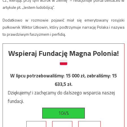
Cz., kierując przy tym wzrok w ziemię” – relacjonuje portal belsat.eu w
artykule pt. „Jestem ludobójcą”.
Dodatkowo w rozmowie pojawić miał się emerytowany rosyjski
pułkownik Wiktor Litkowin, który podtrzymuje narrację Polaka i nazywa
to prawdziwym faszyzmem i perfidią.
Wspieraj Fundację Magna Polonia!
W lipcu potrzebowaliśmy:
15 000
zł, zebraliśmy:
15
633,5
zł.
Dziękujemy! i zachęcamy do dalszego wsparcia naszej
fundacji.
104%