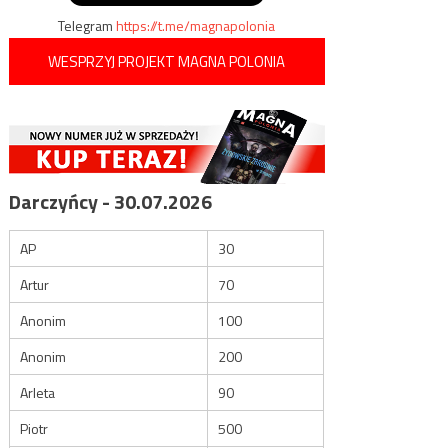
Telegram
https://t.me/magnapolonia
WESPRZYJ PROJEKT MAGNA POLONIA
Darczyńcy - 30.07.2026
AP
30
Artur
70
Anonim
100
Anonim
200
Arleta
90
Piotr
500