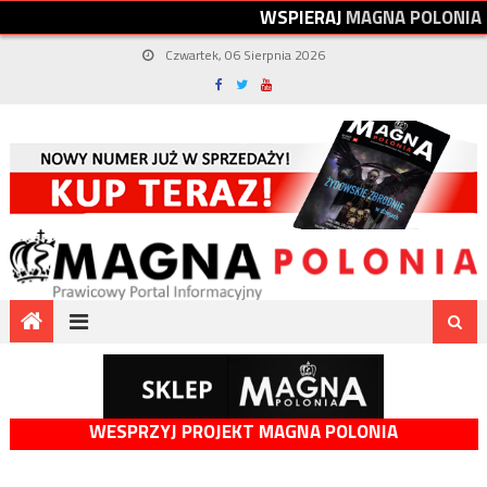
W
S
P
I
E
R
A
J
M
A
G
N
A
P
O
L
O
N
I
A
Czwartek, 06 Sierpnia 2026
WESPRZYJ PROJEKT MAGNA POLONIA