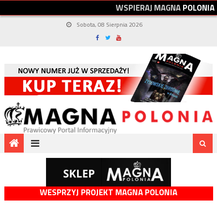
W
S
P
I
E
R
A
J
M
A
G
N
A
P
O
L
O
N
I
A
Sobota, 08 Sierpnia 2026
WESPRZYJ PROJEKT MAGNA POLONIA