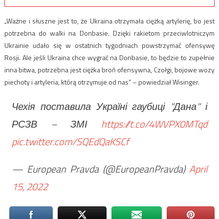
„Ważne i słuszne jest to, że Ukraina otrzymała ciężką artylerię, bo jest
potrzebna do walki na Donbasie. Dzięki rakietom przeciwlotniczym
Ukrainie udało się w ostatnich tygodniach powstrzymać ofensywę
Rosji. Ale jeśli Ukraina chce wygrać na Donbasie, to będzie to zupełnie
inna bitwa, potrzebna jest ciężka broń ofensywna, Czołgi, bojowe wozy
piechoty i artyleria, którą otrzymuje od nas” – powiedział Wisinger.
Чехія поставила Україні гаубиці "Дана" і
РСЗВ – ЗМІ
https://t.co/4WVPX0MTqd
pic.twitter.com/SQEdQaKSCf
— European Pravda (@EuropeanPravda)
April
15, 2022