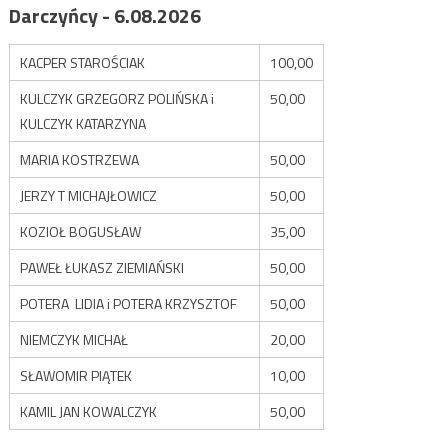
Darczyńcy - 6.08.2026
KACPER STAROŚCIAK
100,00
KULCZYK GRZEGORZ POLIŃSKA i
50,00
KULCZYK KATARZYNA
MARIA KOSTRZEWA
50,00
JERZY T MICHAJŁOWICZ
50,00
KOZIOŁ BOGUSŁAW
35,00
PAWEŁ ŁUKASZ ZIEMIAŃSKI
50,00
POTERA LIDIA i POTERA KRZYSZTOF
50,00
NIEMCZYK MICHAŁ
20,00
SŁAWOMIR PIĄTEK
10,00
KAMIL JAN KOWALCZYK
50,00