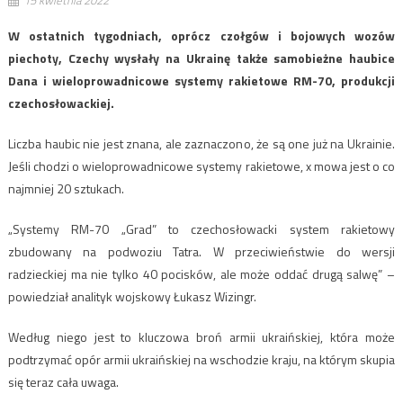
W ostatnich tygodniach, oprócz czołgów i bojowych wozów
piechoty, Czechy wysłały na Ukrainę także samobieżne haubice
Dana i wieloprowadnicowe systemy rakietowe RM-70, produkcji
czechosłowackiej.
Liczba haubic nie jest znana, ale zaznaczono, że są one już na Ukrainie.
Jeśli chodzi o wieloprowadnicowe systemy rakietowe, x mowa jest o co
najmniej 20 sztukach.
„Systemy RM-70 „Grad” to czechosłowacki system rakietowy
zbudowany na podwoziu Tatra. W przeciwieństwie do wersji
radzieckiej ma nie tylko 40 pocisków, ale może oddać drugą salwę” –
powiedział analityk wojskowy Łukasz Wizingr.
Według niego jest to kluczowa broń armii ukraińskiej, która może
podtrzymać opór armii ukraińskiej na wschodzie kraju, na którym skupia
się teraz cała uwaga.