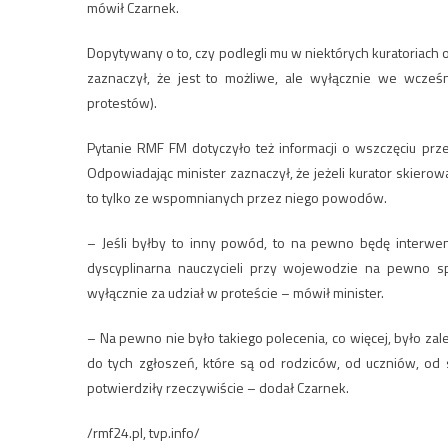
mówił Czarnek.
Dopytywany o to, czy podlegli mu w niektórych kuratoriach 
zaznaczył, że jest to możliwe, ale wyłącznie we wcześ
protestów).
Pytanie RMF FM dotyczyło też informacji o wszczęciu prz
Odpowiadając minister zaznaczył, że jeżeli kurator skiero
to tylko ze wspomnianych przez niego powodów.
– Jeśli byłby to inny powód, to na pewno będę interweni
dyscyplinarna nauczycieli przy wojewodzie na pewno sp
wyłącznie za udział w proteście – mówił minister.
– Na pewno nie było takiego polecenia, co więcej, było za
do tych zgłoszeń, które są od rodziców, od uczniów, od 
potwierdziły rzeczywiście – dodał Czarnek.
/rmf24.pl, tvp.info/