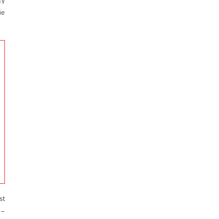
ie
st
 –