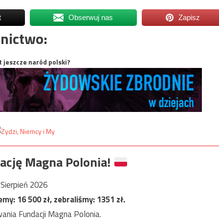
t
Obserwuj nas
Zapisz
nictwo:
t jeszcze naród polski?
ację Magna Polonia!
Sierpień 2026
jemy:
16 500
zł, zebraliśmy:
1351
zł.
ania Fundacji Magna Polonia.