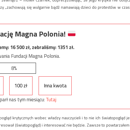
tórzy „zachowują się wulgarnie bądź namawiają dzieci do protestów w czas
ację Magna Polonia!
jemy:
16 500
zł, zebraliśmy:
1351
zł.
ania Fundacji Magna Polonia.
8%
100 zł
Inna kwota
parł nas tym miesiącu:
Tutaj
opogląd krytycznych wobec władzy nauczycieli i to nie ich światopogląd je
resował (światopogląd) i interesować nie będzie. Zawsze to powtarzałem