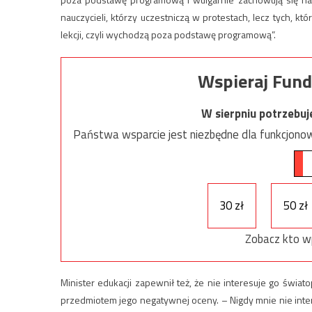
nauczycieli, którzy uczestniczą w protestach, lecz tych, k
lekcji, czyli wychodzą poza podstawę programową”.
Wspieraj Fund
W sierpniu potrzebu
Państwa wsparcie jest niezbędne dla funkcjonow
30 zł
50 zł
Zobacz kto w
Minister edukacji zapewnił też, że nie interesuje go świat
przedmiotem jego negatywnej oceny. – Nigdy mnie nie inte