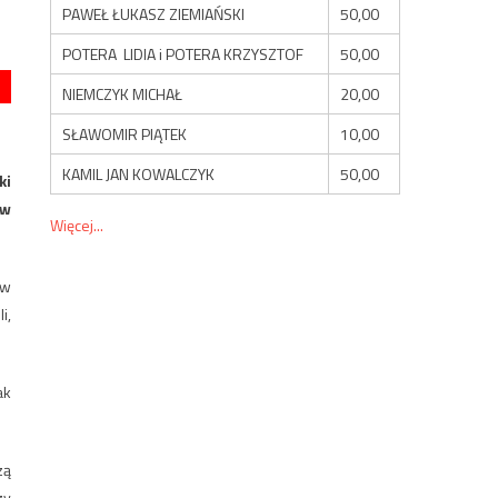
PAWEŁ ŁUKASZ ZIEMIAŃSKI
50,00
POTERA LIDIA i POTERA KRZYSZTOF
50,00
NIEMCZYK MICHAŁ
20,00
SŁAWOMIR PIĄTEK
10,00
KAMIL JAN KOWALCZYK
50,00
ki
 w
Więcej...
 w
i,
ak
zą
zy