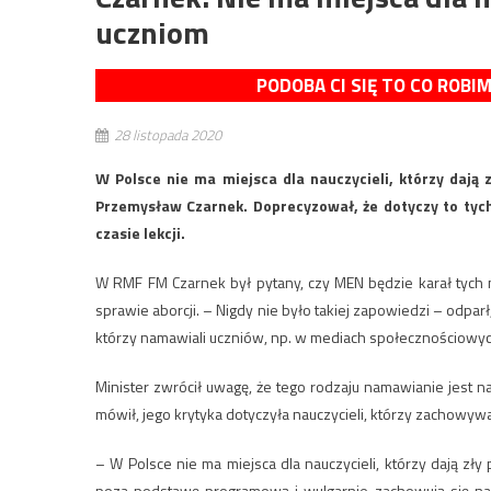
uczniom
PODOBA CI SIĘ TO CO ROBI
28 listopada 2020
W Polsce nie ma miejsca dla nauczycieli, którzy dają 
Przemysław Czarnek. Doprecyzował, że dotyczy to tych
czasie lekcji.
W RMF FM Czarnek był pytany, czy MEN będzie karał tych n
sprawie aborcji. – Nigdy nie było takiej zapowiedzi – odparł
którzy namawiali uczniów, np. w mediach społecznościowych
Minister zwrócił uwagę, że tego rodzaju namawianie jest 
mówił, jego krytyka dotyczyła nauczycieli, którzy zachowywal
– W Polsce nie ma miejsca dla nauczycieli, którzy dają z
poza podstawę programową i wulgarnie zachowują się na 