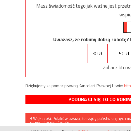
Masz świadomość tego jak ważne jest przetrw
wspie
Uważasz, że robimy dobrą robotę? Ni
30 zł
50 zł
Zobacz kto w
Dziękujemy za pomoc prawną Kancelarii Prawnej Litwin:
http
PODOBA CI SIĘ TO CO ROBI
Nawigacja
Większość Polaków uważa, że rządy państw unijnych m
prawo stosować weto
wpisu