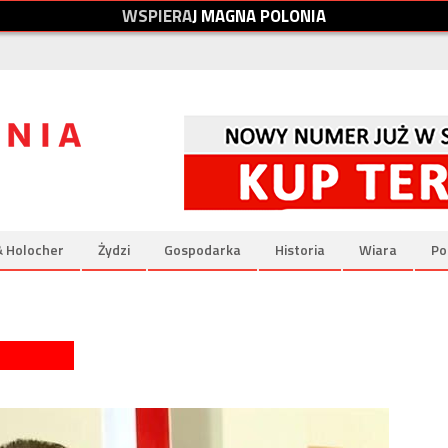
W
S
P
I
E
R
A
J
M
A
G
N
A
P
O
L
O
N
I
A
& Holocher
Żydzi
Gospodarka
Historia
Wiara
Po