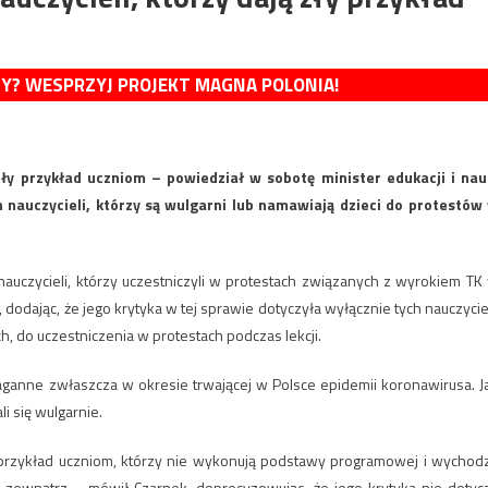
MY? WESPRZYJ PROJEKT MAGNA POLONIA!
zły przykład uczniom – powiedział w sobotę minister edukacji i nau
 nauczycieli, którzy są wulgarni lub namawiają dzieci do protestów
auczycieli, którzy uczestniczyli w protestach związanych z wyrokiem TK
, dodając, że jego krytyka w tej sprawie dotyczyła wyłącznie tych nauczyciel
, do uczestniczenia w protestach podczas lekcji.
naganne zwłaszcza w okresie trwającej w Polsce epidemii koronawirusa. J
i się wulgarnie.
ły przykład uczniom, którzy nie wykonują podstawy programowej i wychod
zewnątrz – mówił Czarnek, doprecyzowując, że jego krytyka nie dotyc