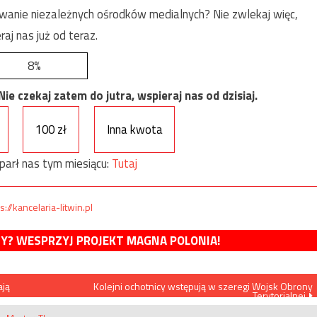
anie niezależnych ośrodków medialnych? Nie zwlekaj więc,
raj nas już od teraz.
8%
e czekaj zatem do jutra, wspieraj nas od dzisiaj.
100 zł
Inna kwota
parł nas tym miesiącu:
Tutaj
s://kancelaria-litwin.pl
MY? WESPRZYJ PROJEKT MAGNA POLONIA!
ają
Kolejni ochotnicy wstępują w szeregi Wojsk Obrony
Terytorialnej