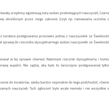
oświaty urzędnicy egzekwują kary wobec protestujących nauczycieli, Czarn
niej określonym przez niego zakresie (czyli np. namawiania uczniów 
ez kuratora postępowania przeciwko jednej z nauczycielek ze Świebodzi
wał sprawę do rzecznika dyscyplinarnego wobec nauczycielki ze Świebodzi
ował w tej sprawie również. Natomiast rzecznik dyscyplinarny i komis
rawę wyjaśni. Nie sądzę, aby było to (wszczęcie postępowania) tylko
lecenie do kuratorów, ażeby bardzo racjonalnie do tego podchodzić, równi
samych nauczycieli. Tych zgłoszeń było wcale niemało i nie wszystkie s