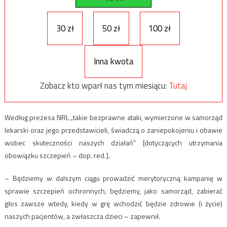
30 zł
50 zł
100 zł
Inna kwota
Zobacz kto wparł nas tym miesiącu:
Tutaj
Według prezesa NRL „takie bezprawne ataki, wymierzone w samorząd
lekarski oraz jego przedstawicieli, świadczą o zaniepokojeniu i obawie
wobec skuteczności naszych działań” [dotyczących utrzymania
obowiązku szczepień – dop. red.].
– Będziemy w dalszym ciągu prowadzić merytoryczną kampanię w
sprawie szczepień ochronnych, będziemy, jako samorząd, zabierać
głos zawsze wtedy, kiedy w grę wchodzić będzie zdrowie (i życie)
naszych pacjentów, a zwłaszcza dzieci – zapewnił.