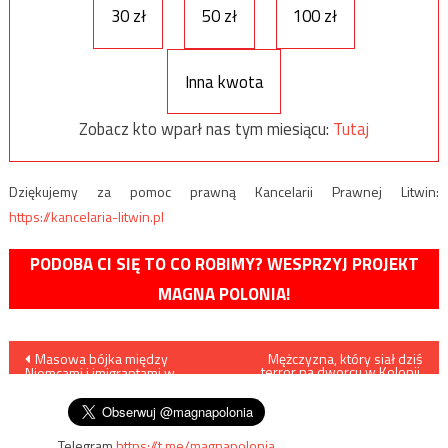
30 zł
50 zł
100 zł
Inna kwota
Zobacz kto wparł nas tym miesiącu:
Tutaj
Dziękujemy za pomoc prawną Kancelarii Prawnej Litwin:
https://kancelaria-litwin.pl
PODOBA CI SIĘ TO CO ROBIMY? WESPRZYJ PROJEKT
MAGNA POLONIA!
Nawigacja
Masowa bójka między
Mężczyzna, który siał dziś
terror na dworcu w Kolonii,
Niemcami i imigrantami w
„mówił po arabsku”
wpisu
Dreźnie
Telegram
https://t.me/magnapolonia