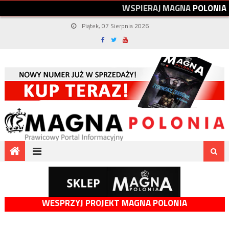
W
S
P
I
E
R
A
J
M
A
G
N
A
P
O
L
O
N
I
A
Piątek, 07 Sierpnia 2026
WESPRZYJ PROJEKT MAGNA POLONIA