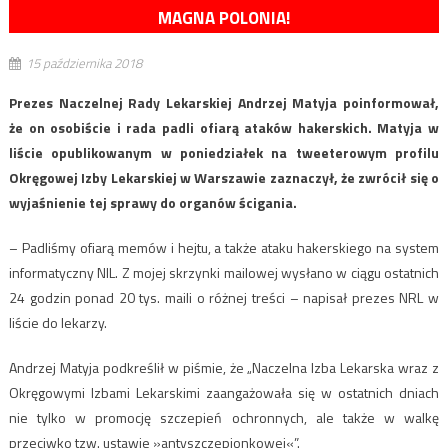
MAGNA POLONIA!
15 października 2018
Prezes Naczelnej Rady Lekarskiej Andrzej Matyja poinformował,
że on osobiście i rada padli ofiarą ataków hakerskich. Matyja w
liście opublikowanym w poniedziałek na tweeterowym profilu
Okręgowej Izby Lekarskiej w Warszawie zaznaczył, że zwrócił się o
wyjaśnienie tej sprawy do organów ścigania.
– Padliśmy ofiarą memów i hejtu, a także ataku hakerskiego na system
informatyczny NIL. Z mojej skrzynki mailowej wysłano w ciągu ostatnich
24 godzin ponad 20 tys. maili o różnej treści – napisał prezes NRL w
liście do lekarzy.
Andrzej Matyja podkreślił w piśmie, że „Naczelna Izba Lekarska wraz z
Okręgowymi Izbami Lekarskimi zaangażowała się w ostatnich dniach
nie tylko w promocję szczepień ochronnych, ale także w walkę
przeciwko tzw. ustawie »antyszczepionkowej«”.