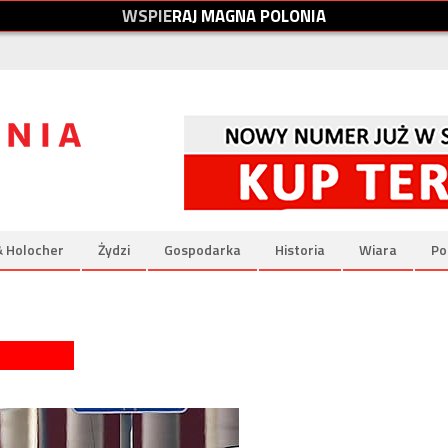
W
S
P
I
E
R
A
J
M
A
G
N
A
P
O
L
O
N
I
A
& Holocher
Żydzi
Gospodarka
Historia
Wiara
Po