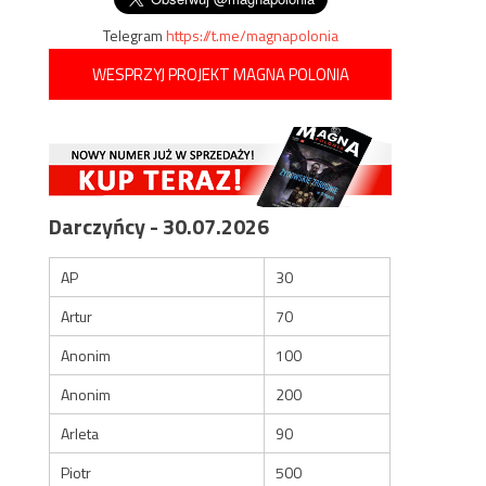
Telegram
https://t.me/magnapolonia
WESPRZYJ PROJEKT MAGNA POLONIA
Darczyńcy - 30.07.2026
AP
30
Artur
70
Anonim
100
Anonim
200
Arleta
90
Piotr
500