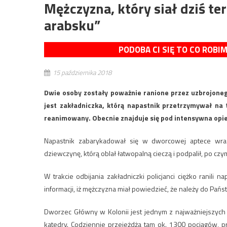
Mężczyzna, który siał dziś te
arabsku”
PODOBA CI SIĘ TO CO ROBI
15 października 2018
Dwie osoby zostały poważnie ranione przez uzbrojone
jest zakładniczka, którą napastnik przetrzymywał na t
reanimowany. Obecnie znajduje się pod intensywna opiek
Napastnik zabarykadował się w dworcowej aptece wraz 
dziewczynę, którą oblał łatwopalną cieczą i podpalił, po czy
W trakcie odbijania zakładniczki policjanci ciężko ranili
informacji, iż mężczyzna miał powiedzieć, że należy do Państ
Dworzec Główny w Kolonii jest jednym z najważniejszych
katedry. Codziennie przejeżdża tam ok. 1300 pociągów, p