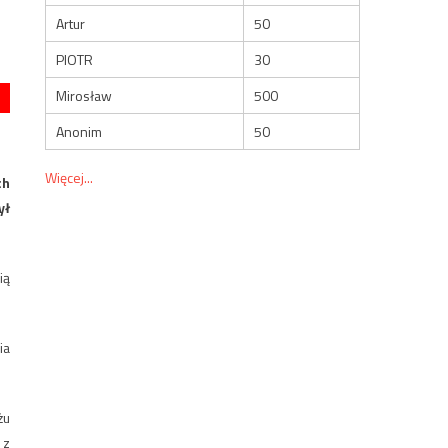
Artur
50
PIOTR
30
Mirosław
500
Anonim
50
Więcej...
ch
ył
ią
ia
żu
 z