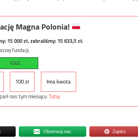
ację Magna Polonia!
my:
15 000
zł, zebraliśmy:
15 633,5
zł.
szej fundacji.
104%
100 zł
Inna kwota
parł nas tym miesiącu:
Tutaj
t
Obserwuj nas
Zapisz