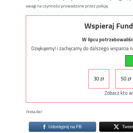
uwagi na czynności prowadzone przez policję.
Wspieraj Fund
W lipcu potrzebowaliś
Dziękujemy! i zachęcamy do dalszego wsparcia na
30 zł
50 zł
Zobacz kto w
/ksta.de/
Udostępnij na FB
Twee