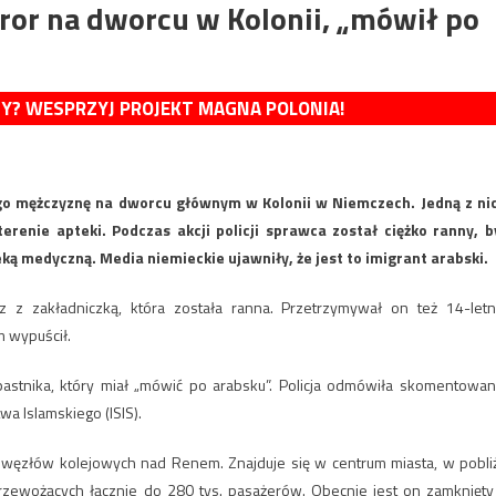
rror na dworcu w Kolonii, „mówił po
MY? WESPRZYJ PROJEKT MAGNA POLONIA!
go mężczyznę na dworcu głównym w Kolonii w Niemczech. Jedną z ni
erenie apteki. Podczas akcji policji sprawca został ciężko ranny, b
ą medyczną. Media niemieckie ujawniły, że jest to imigrant arabski.
z zakładniczką, która została ranna. Przetrzymywał on też 14-letn
m wypuścił.
 napastnika, który miał „mówić po arabsku”. Policja odmówiła skomentowan
wa Islamskiego (ISIS).
 węzłów kolejowych nad Renem. Znajduje się w centrum miasta, w pobli
rzewożących łącznie do 280 tys. pasażerów. Obecnie jest on zamknięty