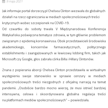
9 maja 2021
Jak informuje portal dorzeczy.pl Chelsea Clinton wezwała do globalnych
działań na rzecz ograniczania w mediach społecznościowych treści
krytycznych wobec szczepionek na COVID-19.
Od czwartku do soboty trwała V Międzynarodowa Konferencja
Watykańska poświęcona tematyce zdrowia, w tym głównie problemom
związanym z epidemią koronawirusa. Obok przedstawicieli środowiska
akademickiego, koncernów farmaceutycznych, politycznego
establishmentu i zaangażowanych w lewicowy lobbing firm, takich jak
Microsoft czy Google, głos zabrała córka Billa i Hillary Clintonów.
Znana z popierania aborcji Chelsea Clinton przedstawiła w wirtualnym
występieniu swoje stanowisko w sprawie cenzury w mediach
społecznościowych treści niezgodnych z oficjalną narracją na temat
pandemii. „Osobiście bardzo mocno wierzę, że musi istnieć bardziej
intensywna, celowa i skoordynowana globalna regulacja treści
na platformach mediów społecznościowych” – powiedziała.