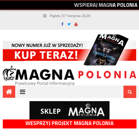
W
S
P
I
E
R
A
J
M
A
G
N
A
P
O
L
O
N
I
A
Piątek, 07 Sierpnia 2026
WESPRZYJ PROJEKT MAGNA POLONIA