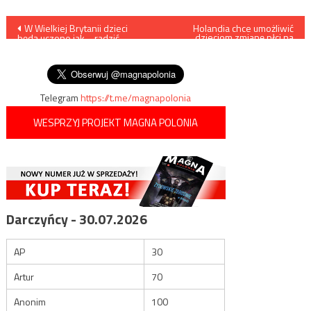
Nawigacja
W Wielkiej Brytanii dzieci
Holandia chce umożliwić
dzieciom zmianę płci na
będą uczone jak… radzić
podstawie zwykłej
wpisu
sobie z ranami zadanymi
deklaracji
nożem…
Telegram
https://t.me/magnapolonia
WESPRZYJ PROJEKT MAGNA POLONIA
Darczyńcy - 30.07.2026
AP
30
Artur
70
Anonim
100