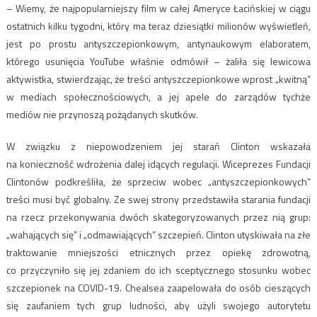
– Wiemy, że najpopularniejszy film w całej Ameryce Łacińskiej w ciągu
ostatnich kilku tygodni, który ma teraz dziesiątki milionów wyświetleń,
jest po prostu antyszczepionkowym, antynaukowym elaboratem,
którego usunięcia YouTube właśnie odmówił – żaliła się lewicowa
aktywistka, stwierdzając, że treści antyszczepionkowe wprost „kwitną”
w mediach społecznościowych, a jej apele do zarządów tychże
mediów nie przynoszą pożądanych skutków.
W związku z niepowodzeniem jej starań Clinton wskazała
na konieczność wdrożenia dalej idących regulacji. Wiceprezes Fundacji
Clintonów podkreśliła, że sprzeciw wobec „antyszczepionkowych”
treści musi być globalny. Ze swej strony przedstawiła starania fundacji
na rzecz przekonywania dwóch skategoryzowanych przez nią grup:
„wahających się” i „odmawiających” szczepień. Clinton utyskiwała na złe
traktowanie mniejszości etnicznych przez opiekę zdrowotną,
co przyczyniło się jej zdaniem do ich sceptycznego stosunku wobec
szczepionek na COVID-19. Chealsea zaapelowała do osób cieszących
się zaufaniem tych grup ludności, aby użyli swojego autorytetu