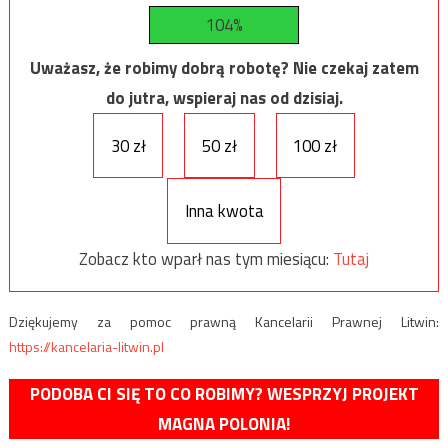
104%
Uważasz, że robimy dobrą robotę? Nie czekaj zatem
do jutra, wspieraj nas od dzisiaj.
30 zł
50 zł
100 zł
Inna kwota
Zobacz kto wparł nas tym miesiącu:
Tutaj
Dziękujemy za pomoc prawną Kancelarii Prawnej Litwin:
https://kancelaria-litwin.pl
PODOBA CI SIĘ TO CO ROBIMY? WESPRZYJ PROJEKT
MAGNA POLONIA!