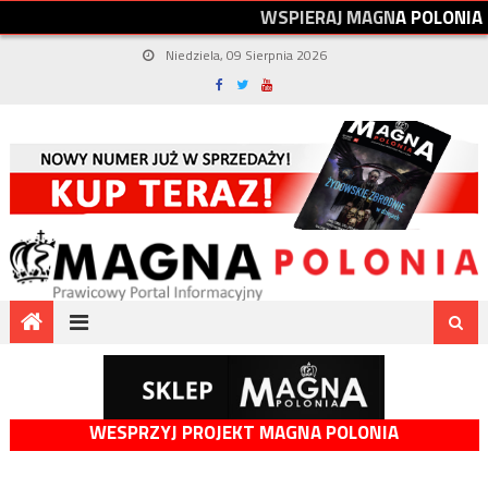
W
S
P
I
E
R
A
J
M
A
G
N
A
P
O
L
O
N
I
A
Niedziela, 09 Sierpnia 2026
WESPRZYJ PROJEKT MAGNA POLONIA