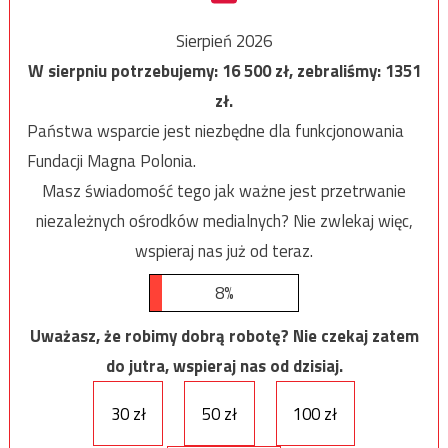
Sierpień 2026
W sierpniu potrzebujemy:
16 500
zł, zebraliśmy:
1351
zł.
Państwa wsparcie jest niezbędne dla funkcjonowania
Fundacji Magna Polonia.
Masz świadomość tego jak ważne jest przetrwanie
niezależnych ośrodków medialnych? Nie zwlekaj więc,
wspieraj nas już od teraz.
8%
Uważasz, że robimy dobrą robotę? Nie czekaj zatem
do jutra, wspieraj nas od dzisiaj.
30 zł
50 zł
100 zł