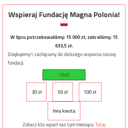
Wspieraj Fundację Magna Polonia!
W lipcu potrzebowaliśmy:
15 000
zł, zebraliśmy:
15
633,5
zł.
Dziękujemy! i zachęcamy do dalszego wsparcia naszej
fundacji.
104%
30 zł
50 zł
100 zł
Inna kwota
Zobacz kto wparł nas tym miesiącu:
Tutaj