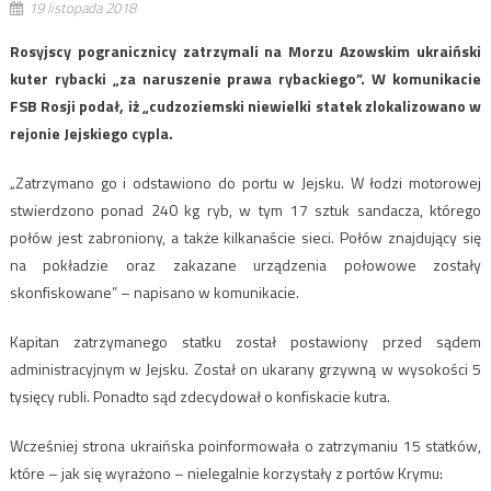
19 listopada 2018
Rosyjscy pogranicznicy zatrzymali na Morzu Azowskim ukraiński
kuter rybacki „za naruszenie prawa rybackiego”. W komunikacie
FSB Rosji podał, iż „cudzoziemski niewielki statek zlokalizowano w
rejonie Jejskiego cypla.
„Zatrzymano go i odstawiono do portu w Jejsku. W łodzi motorowej
stwierdzono ponad 240 kg ryb, w tym 17 sztuk sandacza, którego
połów jest zabroniony, a także kilkanaście sieci. Połów znajdujący się
na pokładzie oraz zakazane urządzenia połowowe zostały
skonfiskowane” – napisano w komunikacie.
Kapitan zatrzymanego statku został postawiony przed sądem
administracyjnym w Jejsku. Został on ukarany grzywną w wysokości 5
tysięcy rubli. Ponadto sąd zdecydował o konfiskacie kutra.
Wcześniej strona ukraińska poinformowała o zatrzymaniu 15 statków,
które – jak się wyrażono – nielegalnie korzystały z portów Krymu: