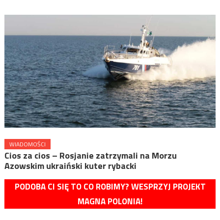
WIADOMOŚCI
Cios za cios – Rosjanie zatrzymali na Morzu
Azowskim ukraiński kuter rybacki
PODOBA CI SIĘ TO CO ROBIMY? WESPRZYJ PROJEKT
MAGNA POLONIA!