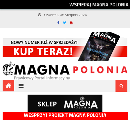
W
S
P
I
E
R
A
J
M
A
G
N
A
P
O
L
O
N
I
A
Czwartek, 06 Sierpnia 2026
WESPRZYJ PROJEKT MAGNA POLONIA