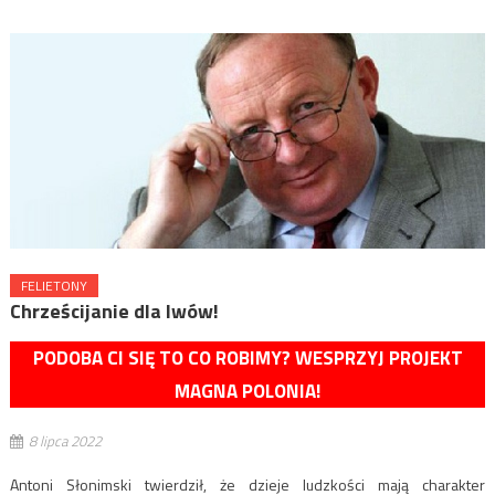
FELIETONY
Chrześcijanie dla lwów!
PODOBA CI SIĘ TO CO ROBIMY? WESPRZYJ PROJEKT
MAGNA POLONIA!
8 lipca 2022
Antoni Słonimski twierdził, że dzieje ludzkości mają charakter