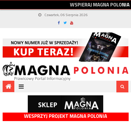
W
S
P
I
E
R
A
J
M
A
G
N
A
P
O
L
O
N
I
A
Czwartek, 06 Sierpnia 2026
WESPRZYJ PROJEKT MAGNA POLONIA