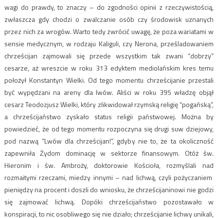
wagi do prawdy, to znaczy – do zgodności opinii z rzeczywistością,
zwłaszcza gdy chodzi o zwalczanie osób czy środowisk uznanych
przez nich za wrogów. Warto tedy zwrócić uwagę, że poza wariatami w
sensie medycznym, w rodzaju Kaliguli, czy Nerona, prześladowaniem
chrześcijan zajmowali się przede wszystkim tak zwani “dobrzy”
cesarze, aż wreszcie w roku 313 edyktem mediolańskim kres temu
położył Konstantyn Wielki. Od tego momentu chrześcijanie przestali
być wypędzani na areny dla lwów. Aliści w roku 395 władzę objął
cesarz Teodozjusz Wielki, który zlikwidował rzymską religię “pogańską”,
a chrześcijaństwo zyskało status religii państwowej. Można by
powiedzieć, że od tego momentu rozpoczyna się drugi suw dziejowy,
pod nazwą “Lwów dla chrześcijan!”, gdyby nie to, że ta okoliczność
zapewniła Żydom dominację w sektorze finansowym. Otóż św.
Hieronim i św. Ambroży, doktorowie Kościoła, rozmyślali nad
rozmaitymi rzeczami, miedzy innymi – nad lichwą, czyli pożyczaniem
pieniędzy na procent i doszli do wniosku, że chrześcijaninowi nie godzi
się zajmować lichwą. Dopóki chrześcijaństwo pozostawało w
konspiracji, to nic osobliwego się nie działo; chrześcijanie lichwy unikali,