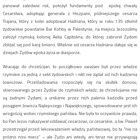
panował zaledwie rok, położył fundamenty pod epokę chwały
Cesarstwa, adoptując generała z Hiszpanii, późniejszego cesarza
Trajana, który z kolei adoptował Hadriana, który w roku 135 stłumił
żydowskie powstanie Bar Kohby w Palestynie, na miejscu Jezozolimy
założył rzymską kolonię Aelia Capitolina, do której zabronił Żydom
zbliżać się pod karą śmierci. Właśnie od cesarza Hadriana datuje się w
dziejach Żydów epoka życia w diasporze.
Wracając do chrześcijan, to początkowo uważani byli przez władze
rzymskie za jedną z sekt żydowskich i nikt nie żądał od nich kadzenia
Jowiszowi. Prześladowania rozpoczęły się na skutek donosu,
skierowanego przez Żydów do rzymskich władz, że chrześcijanie nie
są żadnymi Żydami, a unikanie przez nich palenia kadzidła przed
posągiem Jowisza Najlepszego i Największego, spowodowane jest ich
wrogością wobec rzymskiego państwa. Nie była to oczywiście prawda,
bo Pan Jezus nakazywał oddawać cesarzowi, co cesarskie, a św. Paweł
przestrzegał przed lekceważeniem władzy państwowej, bo ta “nie na
próżno nosi miecz” – ale Żydzi ani wtedy, ani teraz nie przywiązują