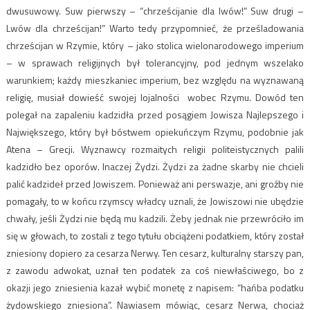
dwusuwowy. Suw pierwszy – “chrześcijanie dla lwów!” Suw drugi –
Lwów dla chrześcijan!” Warto tedy przypomnieć, że prześladowania
chrześcijan w Rzymie, który – jako stolica wielonarodowego imperium
– w sprawach religijnych był tolerancyjny, pod jednym wszelako
warunkiem; każdy mieszkaniec imperium, bez względu na wyznawaną
religię, musiał dowieść swojej lojalności wobec Rzymu. Dowód ten
polegał na zapaleniu kadzidła przed posągiem Jowisza Najlepszego i
Największego, który był bóstwem opiekuńczym Rzymu, podobnie jak
Atena – Grecji. Wyznawcy rozmaitych religii politeistycznych palili
kadzidło bez oporów. Inaczej Żydzi. Żydzi za żadne skarby nie chcieli
palić kadzideł przed Jowiszem. Ponieważ ani perswazje, ani groźby nie
pomagały, to w końcu rzymscy władcy uznali, że Jowiszowi nie ubędzie
chwały, jeśli Żydzi nie będą mu kadzili. Żeby jednak nie przewróciło im
się w głowach, to zostali z tego tytułu obciążeni podatkiem, który został
zniesiony dopiero za cesarza Nerwy. Ten cesarz, kulturalny starszy pan,
z zawodu adwokat, uznał ten podatek za coś niewłaściwego, bo z
okazji jego zniesienia kazał wybić monetę z napisem: “hańba podatku
żydowskiego zniesiona”. Nawiasem mówiąc, cesarz Nerwa, chociaż