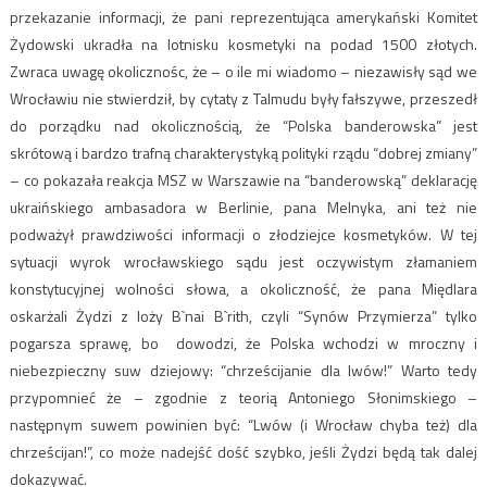
przekazanie informacji, że pani reprezentująca amerykański Komitet
Żydowski ukradła na lotnisku kosmetyki na podad 1500 złotych.
Zwraca uwagę okolicznośc, że – o ile mi wiadomo – niezawisły sąd we
Wrocławiu nie stwierdził, by cytaty z Talmudu były fałszywe, przeszedł
do porządku nad okolicznością, że “Polska banderowska” jest
skrótową i bardzo trafną charakterystyką polityki rządu “dobrej zmiany”
– co pokazała reakcja MSZ w Warszawie na “banderowską” deklarację
ukraińskiego ambasadora w Berlinie, pana Melnyka, ani też nie
podważył prawdziwości informacji o złodziejce kosmetyków. W tej
sytuacji wyrok wrocławskiego sądu jest oczywistym złamaniem
konstytucyjnej wolności słowa, a okoliczność, że pana Międlara
oskarżali Żydzi z loży B`nai B`rith, czyli “Synów Przymierza” tylko
pogarsza sprawę, bo dowodzi, że Polska wchodzi w mroczny i
niebezpieczny suw dziejowy: “chrześcijanie dla lwów!” Warto tedy
przypomnieć że – zgodnie z teorią Antoniego Słonimskiego –
następnym suwem powinien być: “Lwów (i Wrocław chyba też) dla
chrześcijan!”, co może nadejść dość szybko, jeśli Żydzi będą tak dalej
dokazywać.