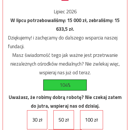
Lipiec 2026
W lipcu potrzebowaliśmy:
15 000
zł, zebraliśmy:
15
633,5
zł.
Dziękujemy! i zachęcamy do dalszego wsparcia naszej
fundacji.
Masz świadomość tego jak ważne jest przetrwanie
niezależnych ośrodków medialnych? Nie zwlekaj więc,
wspieraj nas już od teraz.
104%
Uważasz, że robimy dobrą robotę? Nie czekaj zatem
do jutra, wspieraj nas od dzisiaj.
30 zł
50 zł
100 zł