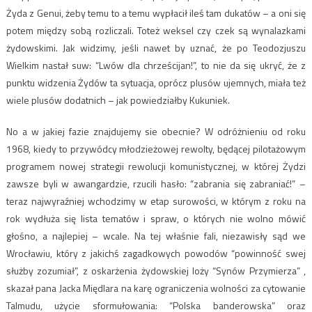
Żyda z Genui, żeby temu to a temu wypłacił ileś tam dukatów – a oni się
potem między sobą rozliczali. Toteż weksel czy czek są wynalazkami
żydowskimi. Jak widzimy, jeśli nawet by uznać, że po Teodozjuszu
Wielkim nastał suw: “Lwów dla chrześcijan!”, to nie da się ukryć, że z
punktu widzenia Żydów ta sytuacja, oprócz plusów ujemnych, miała też
wiele plusów dodatnich – jak powiedziałby Kukuniek.
No a w jakiej fazie znajdujemy sie obecnie? W odróżnieniu od roku
1968, kiedy to przywódcy młodzieżowej rewolty, będącej pilotażowym
programem nowej strategii rewolucji komunistycznej, w której Żydzi
zawsze byli w awangardzie, rzucili hasło: “zabrania się zabraniać!” –
teraz najwyraźniej wchodzimy w etap surowości, w którym z roku na
rok wydłuża się lista tematów i spraw, o których nie wolno mówić
głośno, a najlepiej – wcale. Na tej właśnie fali, niezawisły sąd we
Wrocławiu, który z jakichś zagadkowych powodów “powinność swej
służby zozumiał”, z oskarżenia żydowskiej loży “Synów Przymierza” ,
skazał pana Jacka Międlara na karę ograniczenia wolności za cytowanie
Talmudu, użycie sformułowania: “Polska banderowska” oraz