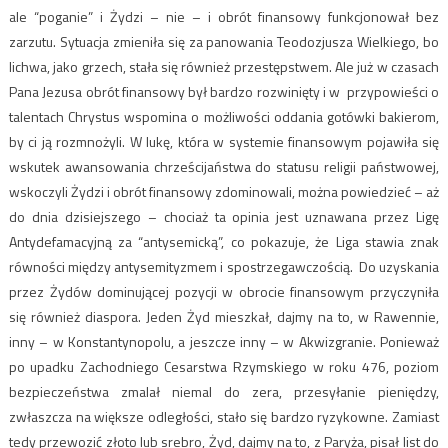
ale “poganie” i Żydzi – nie – i obrót finansowy funkcjonował bez
zarzutu. Sytuacja zmieniła się za panowania Teodozjusza Wielkiego, bo
lichwa, jako grzech, stała się również przestępstwem. Ale już w czasach
Pana Jezusa obrót finansowy był bardzo rozwinięty i w przypowieści o
talentach Chrystus wspomina o możliwości oddania gotówki bakierom,
by ci ją rozmnożyli. W lukę, która w systemie finansowym pojawiła się
wskutek awansowania chrześcijaństwa do statusu religii państwowej,
wskoczyli Żydzi i obrót finansowy zdominowali, można powiedzieć – aż
do dnia dzisiejszego – chociaż ta opinia jest uznawana przez Ligę
Antydefamacyjną za “antysemicką”, co pokazuje, że Liga stawia znak
równości między antysemityzmem i spostrzegawczością. Do uzyskania
przez Żydów dominującej pozycji w obrocie finansowym przyczyniła
się również diaspora. Jeden Żyd mieszkał, dajmy na to, w Rawennie,
inny – w Konstantynopolu, a jeszcze inny – w Akwizgranie. Ponieważ
po upadku Zachodniego Cesarstwa Rzymskiego w roku 476, poziom
bezpieczeństwa zmalał niemal do zera, przesyłanie pieniędzy,
zwłaszcza na większe odległości, stało się bardzo ryzykowne. Zamiast
tedy przewozić złoto lub srebro, Żyd, dajmy na to, z Paryża, pisał list do