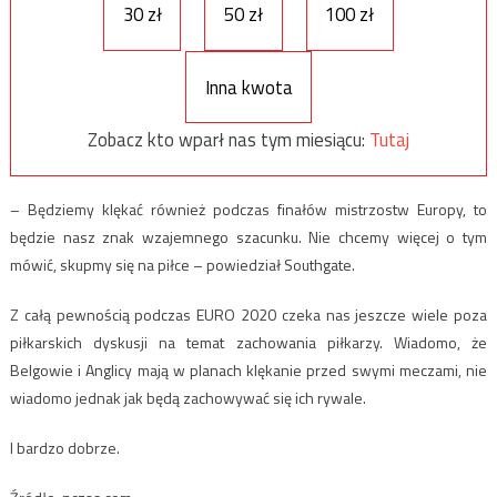
30 zł
50 zł
100 zł
Inna kwota
Zobacz kto wparł nas tym miesiącu:
Tutaj
– Będziemy klękać również podczas finałów mistrzostw Europy, to
będzie nasz znak wzajemnego szacunku. Nie chcemy więcej o tym
mówić, skupmy się na piłce – powiedział Southgate.
Z całą pewnością podczas EURO 2020 czeka nas jeszcze wiele poza
piłkarskich dyskusji na temat zachowania piłkarzy. Wiadomo, że
Belgowie i Anglicy mają w planach klękanie przed swymi meczami, nie
wiadomo jednak jak będą zachowywać się ich rywale.
I bardzo dobrze.