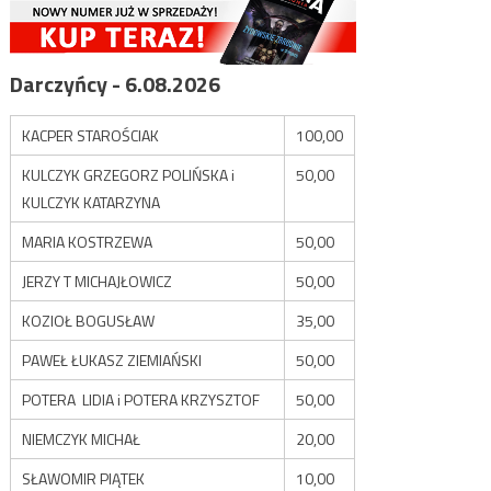
Darczyńcy - 6.08.2026
KACPER STAROŚCIAK
100,00
KULCZYK GRZEGORZ POLIŃSKA i
50,00
KULCZYK KATARZYNA
MARIA KOSTRZEWA
50,00
JERZY T MICHAJŁOWICZ
50,00
KOZIOŁ BOGUSŁAW
35,00
PAWEŁ ŁUKASZ ZIEMIAŃSKI
50,00
POTERA LIDIA i POTERA KRZYSZTOF
50,00
NIEMCZYK MICHAŁ
20,00
SŁAWOMIR PIĄTEK
10,00