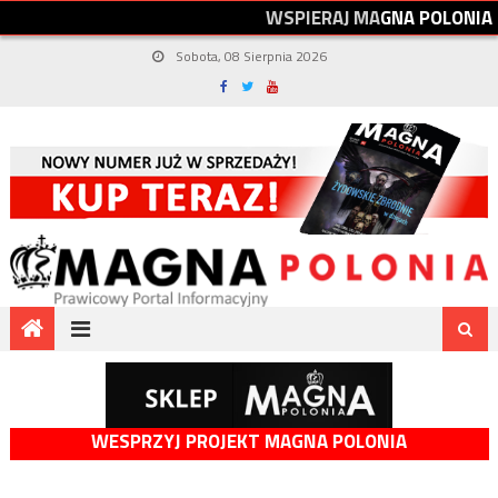
W
S
P
I
E
R
A
J
M
A
G
N
A
P
O
L
O
N
I
A
Sobota, 08 Sierpnia 2026
WESPRZYJ PROJEKT MAGNA POLONIA