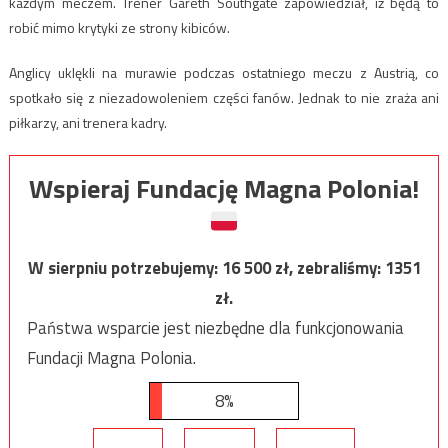
każdym meczem. Trener Gareth Southgate zapowiedział, iż będą to
robić mimo krytyki ze strony kibiców.
Anglicy uklękli na murawie podczas ostatniego meczu z Austrią, co
spotkało się z niezadowoleniem części fanów. Jednak to nie zraża ani
piłkarzy, ani trenera kadry.
Wspieraj Fundację Magna Polonia!
W sierpniu potrzebujemy:
16 500
zł, zebraliśmy:
1351
zł.
Państwa wsparcie jest niezbędne dla funkcjonowania
Fundacji Magna Polonia.
8%