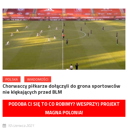
POLSKA
WIADOMOŚCI
Chorwaccy piłkarze dołączyli do grona sportowców
nie klękających przed BLM
PODOBA CI SIĘ TO CO ROBIMY? WESPRZYJ PROJEKT
MAGNA POLONIA!
10 czerwca 2021