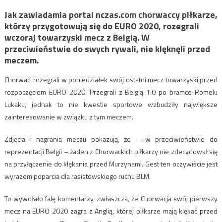
Jak zawiadamia portal nczas.com chorwaccy piłkarze,
którzy przygotowują się do EURO 2020, rozegrali
wczoraj towarzyski mecz z Belgią. W
przeciwieństwie do swych rywali, nie klęknęli przed
meczem.
Chorwaci rozegrali w poniedziałek swój ostatni mecz towarzyski przed
rozpoczęciem EURO 2020. Przegrali z Belgią 1:0 po bramce Romelu
Lukaku, jednak to nie kwestie sportowe wzbudziły największe
zainteresowanie w związku z tym meczem.
Zdjęcia i nagrania meczu pokazują, że – w przeciwieństwie do
reprezentacji Belgii – żaden z Chorwackich piłkarzy nie zdecydował się
na przyłączenie do klękania przed Murzynami. Gest ten oczywiście jest
wyrazem poparcia dla rasistowskiego ruchu BLM.
To wywołało falę komentarzy, zwłaszcza, że Chorwacja swój pierwszy
mecz na EURO 2020 zagra z Anglią, której piłkarze mają klękać przed