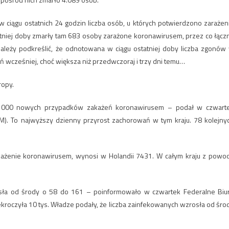
iągu ostatnich 24 godzin liczba osób, u których potwierdzono zarażen
atniej doby zmarły tam 683 osoby zarażone koronawirusem, przez co łącz
Należy podkreślić, że odnotowana w ciągu ostatniej doby liczba zgonów
ń wcześniej, choć większa niż przedwczoraj i trzy dni temu…
ropy.
d 1000 nowych przypadków zakażeń koronawirusem – podał w czwart
M). To najwyższy dzienny przyrost zachorowań w tym kraju. 78 kolejny
akażenie koronawirusem, wynosi w Holandii 7431. W całym kraju z powo
rosła od środy o 58 do 161 – poinformowało w czwartek Federalne Biu
ekroczyła 10 tys. Władze podały, że liczba zainfekowanych wzrosła od śro