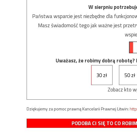
W sierpniu potrzebu
Państwa wsparcie jest niezbędne dla funkcjonow
Masz świadomość tego jak ważne jest przetrw
wspie
Uważasz, że robimy dobrą robotę? Ni
30 zł
50 zł
Zobacz kto w
Dziękujemy za pomoc prawną Kancelarii Prawnej Litwin:
http
PODOBA CI SIĘ TO CO ROBI