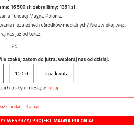
jemy:
16 500
zł, zebraliśmy:
1351
zł.
ania Fundacji Magna Polonia.
anie niezależnych ośrodków medialnych? Nie zwlekaj więc,
raj nas już od teraz.
8%
e czekaj zatem do jutra, wspieraj nas od dzisiaj.
100 zł
Inna kwota
parł nas tym miesiącu:
Tutaj
s://kancelaria-litwin.pl
MY? WESPRZYJ PROJEKT MAGNA POLONIA!