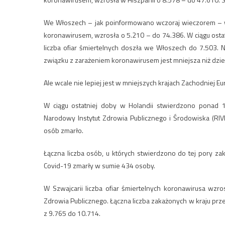
We Włoszech – jak poinformowano wczoraj wieczorem – w c
koronawirusem, wzrosła o 5.210 – do 74.386. W ciągu ost
liczba ofiar śmiertelnych doszła we Włoszech do 7.503. 
związku z zarażeniem koronawirusem jest mniejsza niż dzie
Ale wcale nie lepiej jest w mniejszych krajach Zachodniej Eu
W ciągu ostatniej doby w Holandii stwierdzono pona
Narodowy Instytut Zdrowia Publicznego i Środowiska (RIV
osób zmarło.
Łączna liczba osób, u których stwierdzono do tej pory z
Covid-19 zmarły w sumie 434 osoby.
W Szwajcarii liczba ofiar śmiertelnych koronawirusa wz
Zdrowia Publicznego. Łączna liczba zakażonych w kraju prz
z 9.765 do 10.714.