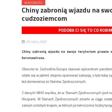
WIADOMOŚCI
Chiny zabronią wjazdu na sw
cudzoziemcom
PODOBA CI SIĘ TO CO ROBI
26 marca 2020
Chiny zabronią wjazdu na swoje terytorium prawie 
koronawirusa.
Obecnie to Zachodnia Europa stanowi epicentrum pandemii
udało się w jakimś stopniu opanować sytuację, o tyle tutaj s
też doniesienia ze Stanów Zjednoczonych.
Z danych WHO wynika, że w Stanach Zjednoczonych jest n
Hiszpanii. W Stanach Zjednoczonych zmarło w ciągu osta
samym szóstym krajem, w którym przekroczono liczbę tysią