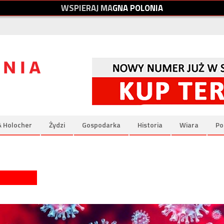
W
S
P
I
E
R
A
J
M
A
G
N
A
P
O
L
O
N
I
A
& Holocher
Żydzi
Gospodarka
Historia
Wiara
Po