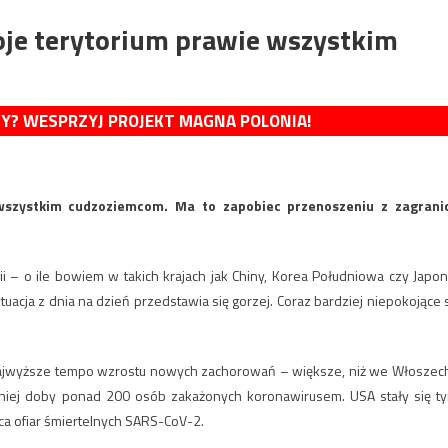
oje terytorium prawie wszystkim
MY? WESPRZYJ PROJEKT MAGNA POLONIA!
wszystkim cudzoziemcom. Ma to zapobiec przenoszeniu z zagrani
 – o ile bowiem w takich krajach jak Chiny, Korea Południowa czy Japon
ytuacja z dnia na dzień przedstawia się gorzej. Coraz bardziej niepokojące 
ajwyższe tempo wzrostu nowych zachorowań – większe, niż we Włoszech
tniej doby ponad 200 osób zakażonych koronawirusem. USA stały się t
ca ofiar śmiertelnych SARS-CoV-2.