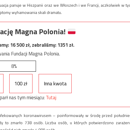
tuacja panuje w Hiszpanii oraz we Włoszech i we Francji, aczkolwiek w ty
mptomy wyhamowania skali dramatu.
ację Magna Polonia!
jemy:
16 500
zł, zebraliśmy:
1351
zł.
ania Fundacji Magna Polonia.
8%
100 zł
Inna kwota
parł nas tym miesiącu:
Tutaj
infekowanych koronawirusem – poinformowały w środę przed południ
edy to zmarło 738 osób. Liczba osób, u których potwierdzono zarażen
Spośród nich zmarło 4.089 osób.