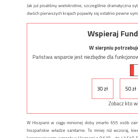
Jak już pisaliśmy wielokrotnie, szczególnie dramatyczna sy
dwóch pierwszych krajach pojawiły się ostatnio pewne sy
Wspieraj Fund
W sierpniu potrzebu
Państwa wsparcie jest niezbędne dla funkcjonow
30 zł
50 zł
Zobacz kto w
W Hiszpanii w ciągu minionej doby zmarło 655 osób za
hiszpańskie władze sanitarne. To mniej niż wczoraj, ki
koronawirusem, wzrosła w Hiszpanii o 8.578 – do 47.610. 