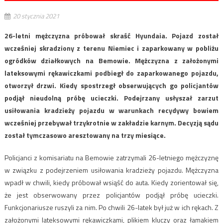
20 stycznia 2021
26-letni mężczyzna próbował skraść Hyundaia. Pojazd został
wcześniej skradziony z terenu Niemiec i zaparkowany w pobliżu
ogródków działkowych na Bemowie. Mężczyzna z założonymi
lateksowymi rękawiczkami podbiegł do zaparkowanego pojazdu,
otworzył drzwi. Kiedy spostrzegł obserwujących go policjantów
podjął nieudolną próbę ucieczki. Podejrzany usłyszał zarzut
usiłowania kradzieży pojazdu w warunkach recydywy bowiem
wcześniej przebywał trzykrotnie w zakładzie karnym. Decyzją sądu
został tymczasowo aresztowany na trzy miesiące.
Policjanci z komisariatu na Bemowie zatrzymali 26-letniego mężczyznę
w związku z podejrzeniem usiłowania kradzieży pojazdu. Mężczyzna
wpadł w chwili, kiedy próbował wsiąść do auta. Kiedy zorientował się,
że jest obserwowany przez policjantów podjął próbę ucieczki.
Funkcjonariusze ruszyli za nim. Po chwili 26-latek był już w ich rękach. Z
założonymi lateksowymi rękawiczkami, plikiem kluczy oraz łamakiem