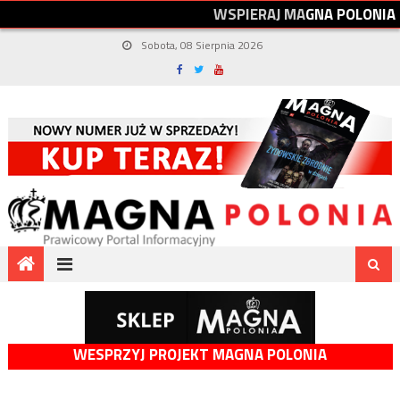
W
S
P
I
E
R
A
J
M
A
G
N
A
P
O
L
O
N
I
A
Sobota, 08 Sierpnia 2026
WESPRZYJ PROJEKT MAGNA POLONIA