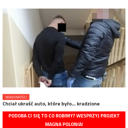
WIADOMOŚCI
Chciał ukraść auto, które było… kradzione
PODOBA CI SIĘ TO CO ROBIMY? WESPRZYJ PROJEKT
MAGNA POLONIA!