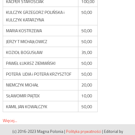
KACPER STAROŚCIAK
100,00
KULCZYK GRZEGORZ POLIŃSKA i
50,00
KULCZYK KATARZYNA
MARIA KOSTRZEWA
50,00
JERZY T MICHAJŁOWICZ
50,00
KOZIOŁ BOGUSŁAW
35,00
PAWEŁ ŁUKASZ ZIEMIAŃSKI
50,00
POTERA LIDIA i POTERA KRZYSZTOF
50,00
NIEMCZYK MICHAŁ
20,00
SŁAWOMIR PIĄTEK
10,00
KAMIL JAN KOWALCZYK
50,00
Więcej...
(c) 2016-2023 Magna Polonia
|
Polityka prywatności
|
Editorial by