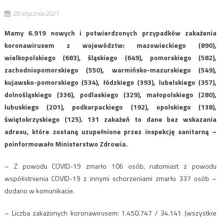
20 stycznia 2021
Mamy 6.919 nowych i potwierdzonych przypadków zakażenia
koronawirusem z województw: mazowieckiego (890),
wielkopolskiego (683), śląskiego (649), pomorskiego (582),
zachodniopomorskiego (550), warmińsko-mazurskiego (549),
kujawsko-pomorskiego (534), łódzkiego (393), lubelskiego (357),
dolnośląskiego (336), podlaskiego (329), małopolskiego (280),
lubuskiego (201), podkarpackiego (192), opolskiego (138),
świętokrzyskiego (125). 131 zakażeń to dane bez wskazania
adresu, które zostaną uzupełnione przez inspekcję sanitarną –
poinformowało Ministerstwo Zdrowia.
– Z powodu COVID-19 zmarło 106 osób, natomiast z powodu
współistnienia COVID-19 z innymi schorzeniami zmarło 337 osób –
dodano w komunikacie.
– Liczba zakażonych koronawirusem: 1.450.747 / 34.141 (wszystkie