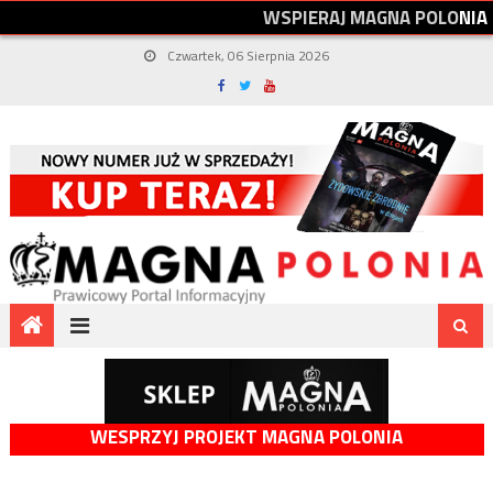
W
S
P
I
E
R
A
J
M
A
G
N
A
P
O
L
O
N
I
A
Czwartek, 06 Sierpnia 2026
WESPRZYJ PROJEKT MAGNA POLONIA