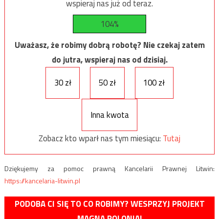
wspieraj nas już od teraz.
104%
Uważasz, że robimy dobrą robotę? Nie czekaj zatem
do jutra, wspieraj nas od dzisiaj.
30 zł
50 zł
100 zł
Inna kwota
Zobacz kto wparł nas tym miesiącu:
Tutaj
Dziękujemy za pomoc prawną Kancelarii Prawnej Litwin:
https://kancelaria-litwin.pl
PODOBA CI SIĘ TO CO ROBIMY? WESPRZYJ PROJEKT
MAGNA POLONIA!