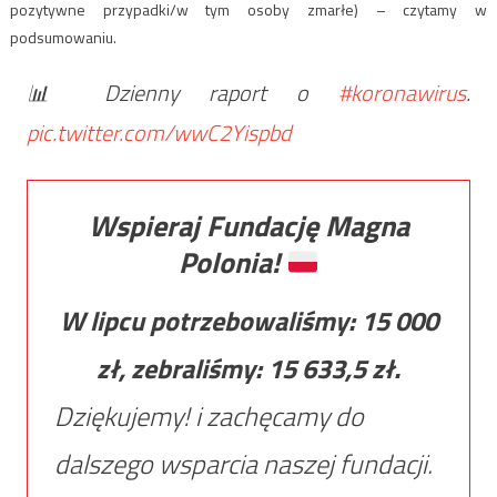
pozytywne przypadki/w tym osoby zmarłe) – czytamy w
podsumowaniu.
📊 Dzienny raport o
#koronawirus
.
pic.twitter.com/wwC2Yispbd
Wspieraj Fundację Magna
Polonia!
W lipcu potrzebowaliśmy:
15 000
zł, zebraliśmy:
15 633,5
zł.
Dziękujemy! i zachęcamy do
dalszego wsparcia naszej fundacji.