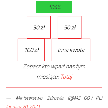
104%
30 zł
50 zł
100 zł
Inna kwota
Zobacz kto wparł nas tym
miesiącu:
Tutaj
— Ministerstwo Zdrowia (@MZ_GOV_PL)
January 20, 2021