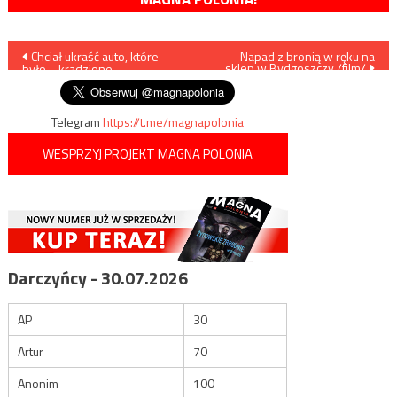
Nawigacja
Chciał ukraść auto, które
Napad z bronią w ręku na
sklep w Bydgoszczy /film/
było… kradzione
wpisu
Telegram
https://t.me/magnapolonia
WESPRZYJ PROJEKT MAGNA POLONIA
Darczyńcy - 30.07.2026
AP
30
Artur
70
Anonim
100