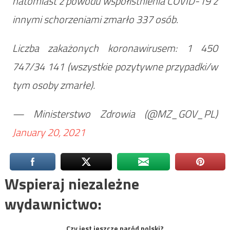
natomiast z powodu współistnienia COVID-19 z
innymi schorzeniami zmarło 337 osób.
Liczba zakażonych koronawirusem: 1 450
747/34 141 (wszystkie pozytywne przypadki/w
tym osoby zmarłe).
— Ministerstwo Zdrowia (@MZ_GOV_PL)
January 20, 2021
Wspieraj niezależne
wydawnictwo:
Czy jest jeszcze naród polski?