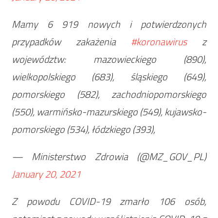
Mamy 6 919 nowych i potwierdzonych
przypadków zakażenia
#koronawirus
z
województw: mazowieckiego (890),
wielkopolskiego (683), śląskiego (649),
pomorskiego (582), zachodniopomorskiego
(550), warmińsko-mazurskiego (549), kujawsko-
pomorskiego (534), łódzkiego (393),
— Ministerstwo Zdrowia (@MZ_GOV_PL)
January 20, 2021
Z powodu COVID-19 zmarło 106 osób,