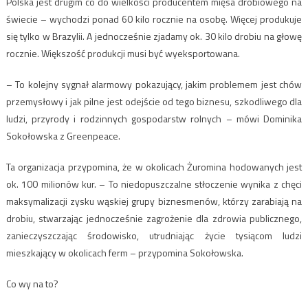
Polska jest drugim co do wielkości producentem mięsa drobiowego na
świecie – wychodzi ponad 60 kilo rocznie na osobę. Więcej produkuje
się tylko w Brazylii. A jednocześnie zjadamy ok. 30 kilo drobiu na głowę
rocznie. Większość produkcji musi być wyeksportowana.
– To kolejny sygnał alarmowy pokazujący, jakim problemem jest chów
przemysłowy i jak pilne jest odejście od tego biznesu, szkodliwego dla
ludzi, przyrody i rodzinnych gospodarstw rolnych – mówi Dominika
Sokołowska z Greenpeace.
Ta organizacja przypomina, że w okolicach Żuromina hodowanych jest
ok. 100 milionów kur. – To niedopuszczalne stłoczenie wynika z chęci
maksymalizacji zysku wąskiej grupy biznesmenów, którzy zarabiają na
drobiu, stwarzając jednocześnie zagrożenie dla zdrowia publicznego,
zanieczyszczając środowisko, utrudniając życie tysiącom ludzi
mieszkający w okolicach ferm – przypomina Sokołowska.
Co wy na to?