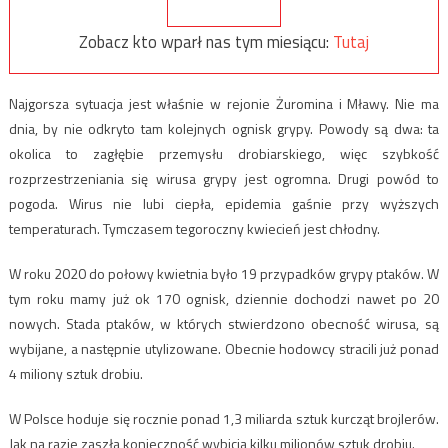
Zobacz kto wparł nas tym miesiącu:
Tutaj
Najgorsza sytuacja jest właśnie w rejonie Żuromina i Mławy. Nie ma
dnia, by nie odkryto tam kolejnych ognisk grypy. Powody są dwa: ta
okolica to zagłębie przemysłu drobiarskiego, więc szybkość
rozprzestrzeniania się wirusa grypy jest ogromna. Drugi powód to
pogoda. Wirus nie lubi ciepła, epidemia gaśnie przy wyższych
temperaturach. Tymczasem tegoroczny kwiecień jest chłodny.
W roku 2020 do połowy kwietnia było 19 przypadków grypy ptaków. W
tym roku mamy już ok 170 ognisk, dziennie dochodzi nawet po 20
nowych. Stada ptaków, w których stwierdzono obecność wirusa, są
wybijane, a następnie utylizowane. Obecnie hodowcy stracili już ponad
4 miliony sztuk drobiu.
W Polsce hoduje się rocznie ponad 1,3 miliarda sztuk kurcząt brojlerów.
Jak na razie zaszła konieczność wybicia kilku milionów sztuk drobiu.