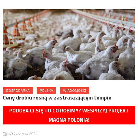
GOSPODARKA
POLSKA
WIADOMOŚCI
Ceny drobiu rosną w zastraszającym tempie
PODOBA CI SIĘ TO CO ROBIMY? WESPRZYJ PROJEKT
MAGNA POLONIA!
18 kwietnia 2021