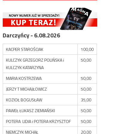
Darczyńcy - 6.08.2026
KACPER STAROŚCIAK
100,00
KULCZYK GRZEGORZ POLIŃSKA i
50,00
KULCZYK KATARZYNA
MARIA KOSTRZEWA
50,00
JERZY T MICHAJŁOWICZ
50,00
KOZIOŁ BOGUSŁAW
35,00
PAWEŁ ŁUKASZ ZIEMIAŃSKI
50,00
POTERA LIDIA i POTERA KRZYSZTOF
50,00
NIEMCZYK MICHAŁ
20,00