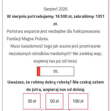
Sierpień 2026
W sierpniu potrzebujemy:
16 500
zł, zebraliśmy:
1351
zł.
Państwa wsparcie jest niezbędne dla funkcjonowania
Fundacji Magna Polonia.
Masz świadomość tego jak ważne jest przetrwanie
niezależnych ośrodków medialnych? Nie zwlekaj więc,
wspieraj nas już od teraz.
8%
Uważasz, że robimy dobrą robotę? Nie czekaj zatem
do jutra, wspieraj nas od dzisiaj.
30 zł
50 zł
100 zł