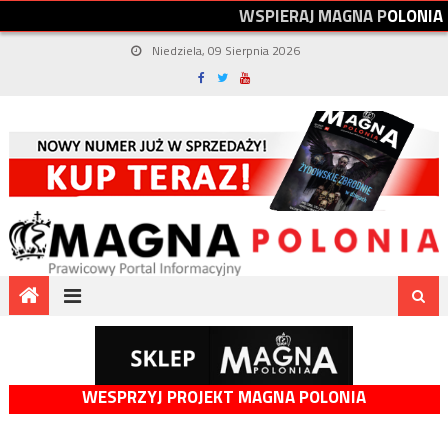
W
S
P
I
E
R
A
J
M
A
G
N
A
P
O
L
O
N
I
A
Niedziela, 09 Sierpnia 2026
WESPRZYJ PROJEKT MAGNA POLONIA