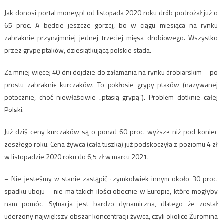
Jak donosi portal money.pl od listopada 2020 roku drób podrożał już o
65 proc. A będzie jeszcze gorzej, bo w ciągu miesiąca na rynku
zabraknie przynajmniej jednej trzeciej mięsa drobiowego. Wszystko
przez grypę ptaków, dziesiątkującą polskie stada.
Za mniej więcej 40 dni dojdzie do załamania na rynku drobiarskim – po
prostu zabraknie kurczaków. To pokłosie grypy ptaków (nazywanej
potocznie, choć niewłaściwie „ptasią grypą”). Problem dotknie całej
Polski.
Już dziś ceny kurczaków są o ponad 60 proc. wyższe niż pod koniec
zeszłego roku. Cena żywca (cała tuszka) już podskoczyła z poziomu 4 zł
w listopadzie 2020 roku do 6,5 zł w marcu 2021.
– Nie jesteśmy w stanie zastąpić czymkolwiek innym około 30 proc.
spadku uboju – nie ma takich ilości obecnie w Europie, które mogłyby
nam pomóc. Sytuacja jest bardzo dynamiczna, dlatego że został
uderzony największy obszar koncentracji żywca, czyli okolice Żuromina