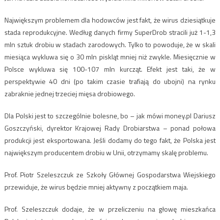
Największym problemem dla hodowców jest fakt, że wirus dziesiątkuje
stada reprodukcyjne. Według danych firmy SuperDrob stracili już 1-1,3
mln sztuk drobiu w stadach zarodowych. Tylko to powoduje, że w skali
miesiąca wykluwa się o 30 mln piskląt mniej niż zwykle. Miesięcznie w
Polsce wykluwa się 100-107 mln kurcząt. Efekt jest taki, że w
perspektywie 40 dni (po takim czasie trafiają do ubojni) na rynku
zabraknie jednej trzeciej mięsa drobiowego.
Dla Polski jest to szczególnie bolesne, bo – jak mówi money.pl Dariusz
Goszczyński, dyrektor Krajowej Rady Drobiarstwa – ponad połowa
produkcji jest eksportowana. Jeśli dodamy do tego fakt, że Polska jest
największym producentem drobiu w Unii, otrzymamy skalę problemu.
Prof. Piotr Szeleszczuk ze Szkoły Głównej Gospodarstwa Wiejskiego
przewiduje, że wirus będzie mniej aktywny z początkiem maja.
Prof. Szeleszczuk dodaje, że w przeliczeniu na głowę mieszkańca