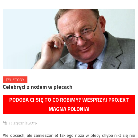
FELIETONY
Celebryci z nożem w plecach
PODOBA CI SIĘ TO CO ROBIMY? WESPRZYJ PROJEKT
MAGNA POLONIA!
11 stycznia 2019
Ale obciach, ale zamieszanie! Takiego noża w plecy chyba nikt się nie