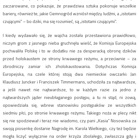
zaczarowane, co pokazuje, że prawdziwa sztuka pokonuje wszelkie
bariery, również te, jakie Ciemnogród wzniósł między ludźmi, a „istotami
czującymi” – bo dziki, ma się rozumieć, są „istotami czującymi”.
I kiedy wydawało się, że wajcha została przestawiona prawidłowo,
niczym grom z jasnego nieba gruchnęła wieść, że Komisja Europejska
pochwaliła Polskę i to w dodatku nie za desperacką obronę dzików
przed holokaustem ze strony krwawego reżymu, a przeciwnie – za
zbrodniczy zamiar ich zholokaustowania. Dotychczas Komisja
Europejska, na czele której stoją dwa niemieckie owczarki: Jan
Klaudiusz Juncker i Franciszek Timmermans, uchodziła za najtwardsze,
a jeśli nawet nie najtwardsze, to w każdym razie za jedno z
najtwardszych jąder nieubłaganego postępu, a tu ni stąd, ni zową,
opowiedziała się, wbrew stanowisku postępaków ze wszystkich
siedmiu płci, po stronie krwawego reżymu. Takiego noża w plecy nikt
się nie spodziewał i teraz nie wiadomo, czy pani „Kasia” Nosowska za
swoją piosenkę dostanie Nagrodę im. Karola Wielkiego, czy też będzie
mogła liczyć wyłącznie na order krzyża zbolałego, zwłaszcza gdy i