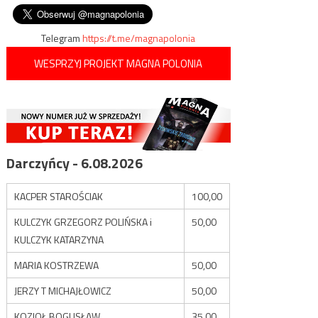
brak wiarygodnych informacji
wpisu
finansowych
Telegram
https://t.me/magnapolonia
WESPRZYJ PROJEKT MAGNA POLONIA
Darczyńcy - 6.08.2026
KACPER STAROŚCIAK
100,00
KULCZYK GRZEGORZ POLIŃSKA i
50,00
KULCZYK KATARZYNA
MARIA KOSTRZEWA
50,00
JERZY T MICHAJŁOWICZ
50,00
KOZIOŁ BOGUSŁAW
35,00