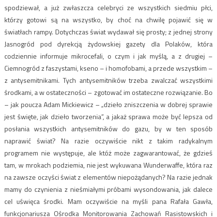
spodziewał, a już zwłaszcza celebryci ze wszystkich siedmiu płci,
którzy gotowi są na wszystko, by choć na chwilę pojawić się w
światłach rampy. Dotychczas świat wydawał się prosty; z jednej strony
Jasnogród pod dyrekcją żydowskiej gazety dla Polaków, która
codziennie informuje mikrocefali, o czym i jak myślą, a z drugiej –
Ciemnogród z faszystami, kseno – i homofobami, a przede wszystkim –
z antysemitnikami. Tych antysemitników trzeba zwalczać wszystkimi
środkami, a w ostateczności – zgotować im ostateczne rozwiązanie. Bo
– jak poucza Adam Mickiewicz – „dzieło zniszczenia w dobrej sprawie
jest święte, jak dzieło tworzenia”, a jakaż sprawa może być lepsza od
posłania wszystkich antysemitników do gazu, by w ten sposób
naprawić świat? Na razie oczywiście nikt z takim radykalnym
programem nie występuje, ale któż może zagwarantować, że gdzieś
tam, w mrokach podziemia, nie jest wykuwana Wunderwaffe, która raz
na zawsze oczyści świat z elementów niepożądanych? Na razie jednak
mamy do czynienia z nieśmiałymi próbami wysondowania, jak dalece
cel uświęca środki. Mam oczywiście na myśli pana Rafała Gawła,
funkcjonariusza Ośrodka Monitorowania Zachowań Rasistowskich i