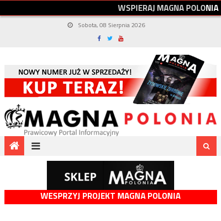
W
S
P
I
E
R
A
J
M
A
G
N
A
P
O
L
O
N
I
A
Sobota, 08 Sierpnia 2026
WESPRZYJ PROJEKT MAGNA POLONIA