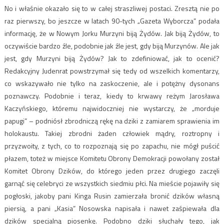
No i właśnie okazało się to w całej straszliwej postaci. Zresztą nie po
raz pierwszy, bo jeszcze w latach 90-tych „Gazeta Wyborcza” podała
informację, że w Nowym Jorku Murzyni biją Żydów. Jak biją Żydów, to
oczywiście bardzo źle, podobnie jak źle jest, gdy biją Murzynów. Ale jak
jest, gdy Murzyni biją Żydów? Jak to zdefiniować, jak to ocenić?
Redakcyjny Judenrat powstrzymał się tedy od wszelkich komentarzy,
co wskazywało nie tylko na zaskoczenie, ale i potężny dysonans
poznawczy. Podobnie i teraz, kiedy to krwawy reżym Jarosława
Kaczyńskiego, któremu najwidoczniej nie wystarczy, że „morduje
papugi” – podniósł zbrodniczą rękę na dziki z zamiarem sprawienia im
holokaustu. Takiej zbrodni żaden człowiek mądry, roztropny i
przyzwoity, z tych, co to rozpoznają się po zapachu, nie mógł puścić
płazem, toteż w miejsce Komitetu Obrony Demokracji powołany został
Komitet Obrony Dzików, do którego jeden przez drugiego zaczęli
garnąć się celebryci ze wszystkich siedmiu płci. Na mieście pojawiły się
pogłoski, jakoby pani Kinga Rusin zamierzała bronić dzików własną
piersią, a pani „Kasia” Nosowska napisała i nawet zaśpiewała dla
dzików specjalną piosenkę. Podobno dziki słuchały tego, jak