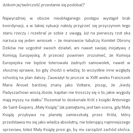
dzikom jej twórczość przestanie się podobać?
Najwyraźniej w obozie nieubłaganego postępu wystąpił brak
koordynacji, a w takiej sytuacji należy przyjrzeć się przyczynom tego
stanu rzeczy i rozebrać je sobie z uwagą. Już na pierwszy rzut oka
narzuca się jeden wniosek – że mianowicie tubylczy Komitet Obrony
Dzików nie uzgodnił swoich działań, ani nawet swojej inicjatywy z
Komisją Europejską. A przecież powinien zrozumieć, że Komisja
Europejska nie będzie tolerowała żadnych samowolek, nawet w
słusznej sprawie, bo gdy chodzi o władzę, to wszystkie inne względy
schodzą na plan dalszy. Zauważył to jeszcze w XVIII wieku Franciszek
Maria Arouet bardziej znany jako Voltaire, pisząc, że „kiedy
Padyszachowi wiozą zboże, kapitan nie troszczy się o to, jakie wygody
mają myszy na statku.” Rozumiał to doskonale Król z książki Antoniego
de Saint-Exupery „Mały Książę.” Jak pamiętamy, jest tam scena, gdy Mały
Książę przybywa na planetę zamieszkałą przez Króla, który
przedstawia mu się jako władca absolutny, nie tolerujący najmniejszego
sprzeciwu, toteż Mały Książę prosi go, by mu zarządził zachód słońca.