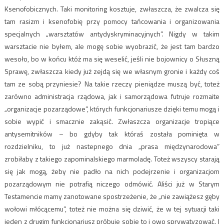
Ksenofobicznych. Taki monitoring kosztuje, zwłaszcza, że zwalcza się
tam rasizm i ksenofobię przy pomocy tańcowania i organizowania
specjalnych „warsztatów antydyskryminacyjnych”. Nigdy w takim
warsztacie nie byłem, ale mogę sobie wyobrazić, że jest tam bardzo
wesoło, bo w końcu któż ma się weselić, jeśli nie bojownicy o Słuszną
Sprawę, zwłaszcza kiedy już zejdą się we własnym gronie i każdy coś
tam ze sobą przyniesie? Na takie rzeczy pieniądze muszą być, toteż
zarówno administracja rządowa, jak i samorządowa futruje rozmaite
„organizacje pozarządowe”, których funkcjonariusze dzięki temu mogą i
sobie wypić i smacznie zakąsić. Zwłaszcza organizacje tropiące
antysemitników – bo gdyby tak któraś została pominięta w
rozdzielniku, to już nastepnego dnia „prasa międzynarodowa”
zrobiłaby z takiego zapominalskiego marmoladę. Toteż wszyscy starają
się jak mogą, żeby nie padło na nich podejrzenie i organizacjom
pozarządowym nie potrafią niczego odmówić. Aliści już w Starym
Testamencie mamy zanotowane spostrzeżenie, że „nie zawiążesz gęby
wołowi młócącemu”, toteż nie można się dziwić, że w tej sytuacji taki
jeden z drugim funkcjonariusz próbuje sobie to i owo sprywatyzować. I