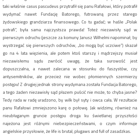
taki właśnie casus pascudeus przytrafił się panu Rafałowi, który potrafił
wydymać nawet Fundację Batorego, futrowaną przez starego
żydowskiego grandziarza finansowego. Co tu gadać; w haśle „Polak
potrafi”, była sama najczystsza prawda! Toteż niezawisły sąd w
pierwszym odruchu (jeszcze za komuny Janusz Wilhelmi napominał, by
wystrzegać się pierwszych odruchów, „bo mogą być uczciwe”) skazał
go na 4 lata więzienia, ale potem ktoś starszy i mądrzejszy musiał
niezawisłemu sądu zwrócić uwagę, że taka surowość jest
dopuszczalna, a nawet zalecana w stosunku do faszystów, czy
antysemitników, ale przecież nie wobec płomiennych szermierzy
postępu! Z drugiej jednak strony wydymana została Fundacja Batorego,
a tego żaden niezawisły sąd płazem puścić nie może, to chyba jasne?
Tedy rada w radę uradzono, by wilk był syty i owca cała. W rezultacie
panu Rafałowi zmniejszono karę o połowę. Jak widzimy, również na
nieubłaganym gruncie postępu droga ku świetlanej przyszłości
najeżona jest różnymi niebezpieczeństwami, o czym informuje
angielskie przysłowie, że life is brutal, plugaws and full of zasadzkas.