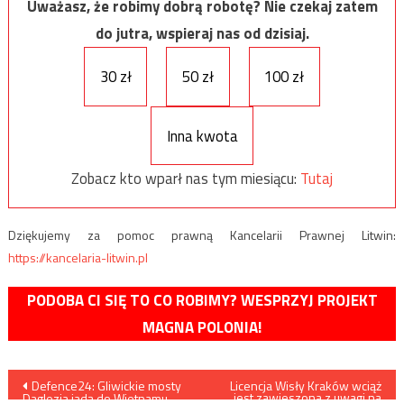
Uważasz, że robimy dobrą robotę? Nie czekaj zatem
do jutra, wspieraj nas od dzisiaj.
30 zł
50 zł
100 zł
Inna kwota
Zobacz kto wparł nas tym miesiącu:
Tutaj
Dziękujemy za pomoc prawną Kancelarii Prawnej Litwin:
https://kancelaria-litwin.pl
PODOBA CI SIĘ TO CO ROBIMY? WESPRZYJ PROJEKT
MAGNA POLONIA!
Nawigacja
Defence24: Gliwickie mosty
Licencja Wisły Kraków wciąż
jest zawieszona z uwagi na
Daglezja jadą do Wietnamu