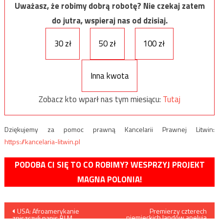
Uważasz, że robimy dobrą robotę? Nie czekaj zatem
do jutra, wspieraj nas od dzisiaj.
30 zł
50 zł
100 zł
Inna kwota
Zobacz kto wparł nas tym miesiącu:
Tutaj
Dziękujemy za pomoc prawną Kancelarii Prawnej Litwin:
https://kancelaria-litwin.pl
PODOBA CI SIĘ TO CO ROBIMY? WESPRZYJ PROJEKT
MAGNA POLONIA!
Nawigacja
USA: Afroamerykanie
Premierzy czterech
niemieckich landów apelują
zniszczyli napis BLM