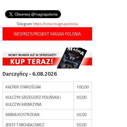
do władz USA by te nie
wpisu
umieszczony przed
wycofywały swych wojsk z
wieżowcem Trump Tower
terenu ich kraju
Telegram
https://t.me/magnapolonia
WESPRZYJ PROJEKT MAGNA POLONIA
Darczyńcy - 6.08.2026
KACPER STAROŚCIAK
100,00
KULCZYK GRZEGORZ POLIŃSKA i
50,00
KULCZYK KATARZYNA
MARIA KOSTRZEWA
50,00
JERZY T MICHAJŁOWICZ
50,00