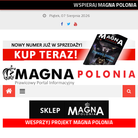
W
S
P
I
E
R
A
J
M
A
G
N
A
P
O
L
O
N
I
A
Piątek, 07 Sierpnia 2026
WESPRZYJ PROJEKT MAGNA POLONIA