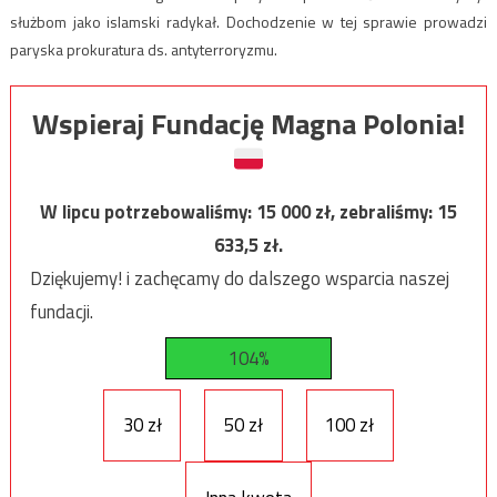
służbom jako islamski radykał. Dochodzenie w tej sprawie prowadzi
paryska prokuratura ds. antyterroryzmu.
Wspieraj Fundację Magna Polonia!
W lipcu potrzebowaliśmy:
15 000
zł, zebraliśmy:
15
633,5
zł.
Dziękujemy! i zachęcamy do dalszego wsparcia naszej
fundacji.
104%
30 zł
50 zł
100 zł