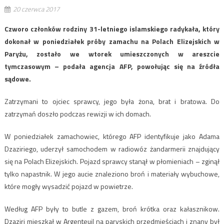
20 czerwca 2017
Czworo członków rodziny 31-letniego islamskiego radykała, który
dokonał w poniedziałek próby zamachu na Polach Elizejskich w
Paryżu, zostało we wtorek umieszczonych w areszcie
tymczasowym – podała agencja AFP, powołując się na źródła
sądowe.
Zatrzymani to ojciec sprawcy, jego była żona, brat i bratowa. Do
zatrzymań doszło podczas rewizji w ich domach.
W poniedziałek zamachowiec, którego AFP identyfikuje jako Adama
Dzaziriego, uderzył samochodem w radiowóz żandarmerii znajdujący
się na Polach Elizejskich. Pojazd sprawcy stanął w płomieniach – zginął
tylko napastnik. W jego aucie znaleziono broń i materiały wybuchowe,
które mogły wysadzić pojazd w powietrze.
Według AFP były to butle z gazem, broń krótka oraz kałasznikow.
Dzaziri mieszkał w Argenteuil na paryskich przedmieściach i znany był