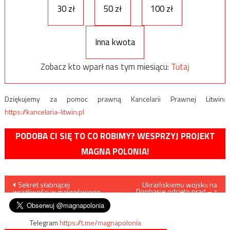
30 zł
50 zł
100 zł
Inna kwota
Zobacz kto wparł nas tym miesiącu:
Tutaj
Dziękujemy za pomoc prawną Kancelarii Prawnej Litwin:
https://kancelaria-litwin.pl
PODOBA CI SIĘ TO CO ROBIMY? WESPRZYJ PROJEKT
MAGNA POLONIA!
Nawigacja
Sekret słabnącej
Ukraińskiemu wojsku na
Donbasie odcięto prąd – z
wrażliwości w makroświecie.
powodu długów
wpisu
Telegram
https://t.me/magnapolonia