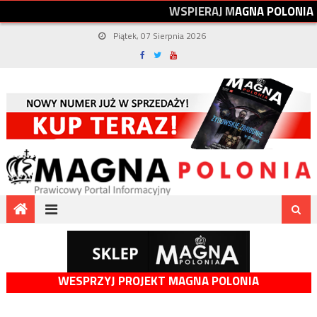
W
S
P
I
E
R
A
J
M
A
G
N
A
P
O
L
O
N
I
A
Piątek, 07 Sierpnia 2026
WESPRZYJ PROJEKT MAGNA POLONIA