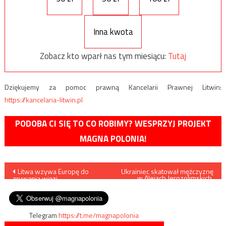
Inna kwota
Zobacz kto wparł nas tym miesiącu:
Tutaj
Dziękujemy za pomoc prawną Kancelarii Prawnej Litwin:
https://kancelaria-litwin.pl
PODOBA CI SIĘ TO CO ROBIMY? WESPRZYJ PROJEKT
MAGNA POLONIA!
Nawigacja
Litwa wzywa Europę do
Ukrainiec skatował mężczyznę
w Alejach Jerozolimskich,
zrywania więzi
wpadł na przejściu w
wpisu
gospodarczych z Chinami
Dorohusku
Telegram
https://t.me/magnapolonia