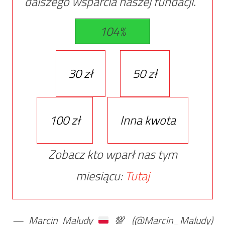
dalszego wsparcia naszej fundacji.
104%
30 zł
50 zł
100 zł
Inna kwota
Zobacz kto wparł nas tym
miesiącu:
Tutaj
— Marcin Maludy
💯
(@Marcin_Maludy)