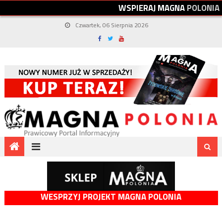
W
S
P
I
E
R
A
J
M
A
G
N
A
P
O
L
O
N
I
A
Czwartek, 06 Sierpnia 2026
WESPRZYJ PROJEKT MAGNA POLONIA