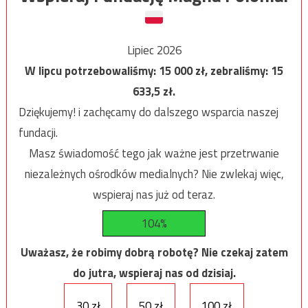
Lipiec 2026
W lipcu potrzebowaliśmy:
15 000
zł, zebraliśmy:
15
633,5
zł.
Dziękujemy! i zachęcamy do dalszego wsparcia naszej
fundacji.
Masz świadomość tego jak ważne jest przetrwanie
niezależnych ośrodków medialnych? Nie zwlekaj więc,
wspieraj nas już od teraz.
104%
Uważasz, że robimy dobrą robotę? Nie czekaj zatem
do jutra, wspieraj nas od dzisiaj.
30 zł
50 zł
100 zł