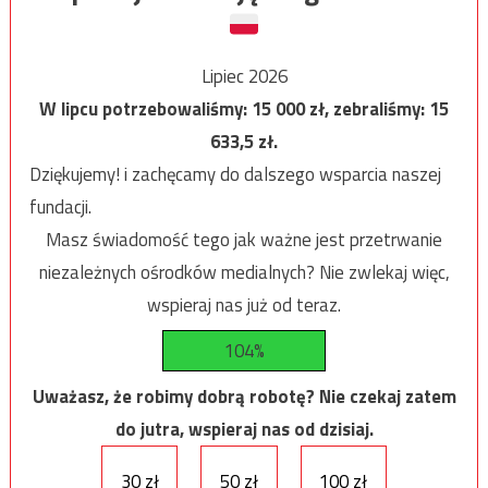
Lipiec 2026
W lipcu potrzebowaliśmy:
15 000
zł, zebraliśmy:
15
633,5
zł.
Dziękujemy! i zachęcamy do dalszego wsparcia naszej
fundacji.
Masz świadomość tego jak ważne jest przetrwanie
niezależnych ośrodków medialnych? Nie zwlekaj więc,
wspieraj nas już od teraz.
104%
Uważasz, że robimy dobrą robotę? Nie czekaj zatem
do jutra, wspieraj nas od dzisiaj.
30 zł
50 zł
100 zł