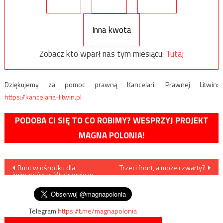
Inna kwota
Zobacz kto wparł nas tym miesiącu:
Tutaj
Dziękujemy za pomoc prawną Kancelarii Prawnej Litwin:
https://kancelaria-litwin.pl
PODOBA CI SIĘ TO CO ROBIMY? WESPRZYJ PROJEKT
MAGNA POLONIA!
Nawigacja
Bunt w ośrodku dla
Trzeci front, a może czwarty?
imigrantów w Wędrzynie w
wpisu
woj. lubuskim
Telegram
https://t.me/magnapolonia