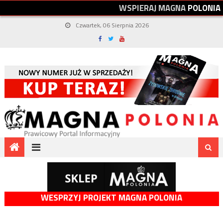
W
S
P
I
E
R
A
J
M
A
G
N
A
P
O
L
O
N
I
A
Czwartek, 06 Sierpnia 2026
WESPRZYJ PROJEKT MAGNA POLONIA