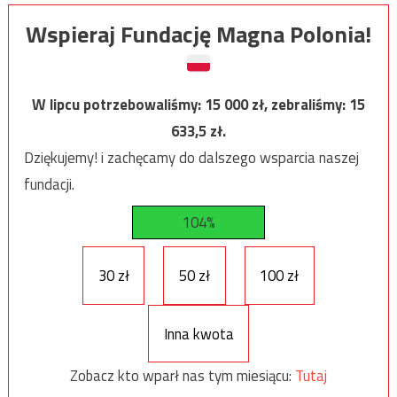
Wspieraj Fundację Magna Polonia!
W lipcu potrzebowaliśmy:
15 000
zł, zebraliśmy:
15
633,5
zł.
Dziękujemy! i zachęcamy do dalszego wsparcia naszej
fundacji.
104%
30 zł
50 zł
100 zł
Inna kwota
Zobacz kto wparł nas tym miesiącu:
Tutaj