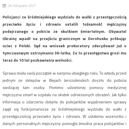
26 listopada 2021
Policjanci ze śródmiejskiego wydziału do walki z przestępczością
przeciwko życiu i zdrowiu ustalili tożsamość mężczyzny
podejrzanego o pobicie ze skutkiem śmiertelnym. Obywatel
Ukrainy wpadł na przejściu granicznym w Dorohusku próbując
uciec z Polski. Sąd na wniosek prokuratury zdecydował już o
tymczasowym zatrzymaniu 36-latka. Za to przestępstwo grozi mu
teraz do 10 lat pozbawienia wolności.
Sprawa miała swój początek w sierpniu ubiegłego roku. To wtedy przed
jednym ze sklepów w Alejach Jerozolimskich doszło do pobicia
siedzącej tam osoby. Pomimo udzielonej pomocy medycznej
mężczyzna zmarł w szpitalu na skutek odniesionych obrażeń. Jak tylko
informacja o zdarzeniu dotarła do policjantów wyjaśnieniem sprawy
zajęli się funkcjonariusze ze śródmiejskiego wydziału do walki z
przestępczością przeciwko życiu i zdrowiu. W ustaleniu wizerunku i
danych personalnych mężczyzny pomogła żmudna praca policjantów i