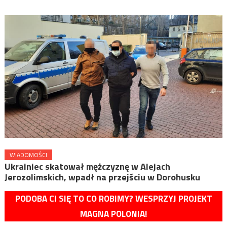
WIADOMOŚCI
Ukrainiec skatował mężczyznę w Alejach
Jerozolimskich, wpadł na przejściu w Dorohusku
PODOBA CI SIĘ TO CO ROBIMY? WESPRZYJ PROJEKT
MAGNA POLONIA!