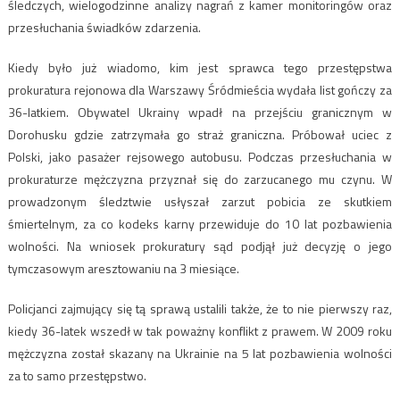
śledczych, wielogodzinne analizy nagrań z kamer monitoringów oraz
przesłuchania świadków zdarzenia.
Kiedy było już wiadomo, kim jest sprawca tego przestępstwa
prokuratura rejonowa dla Warszawy Śródmieścia wydała list gończy za
36-latkiem. Obywatel Ukrainy wpadł na przejściu granicznym w
Dorohusku gdzie zatrzymała go straż graniczna. Próbował uciec z
Polski, jako pasażer rejsowego autobusu. Podczas przesłuchania w
prokuraturze mężczyzna przyznał się do zarzucanego mu czynu. W
prowadzonym śledztwie usłyszał zarzut pobicia ze skutkiem
śmiertelnym, za co kodeks karny przewiduje do 10 lat pozbawienia
wolności. Na wniosek prokuratury sąd podjął już decyzję o jego
tymczasowym aresztowaniu na 3 miesiące.
Policjanci zajmujący się tą sprawą ustalili także, że to nie pierwszy raz,
kiedy 36-latek wszedł w tak poważny konflikt z prawem. W 2009 roku
mężczyzna został skazany na Ukrainie na 5 lat pozbawienia wolności
za to samo przestępstwo.