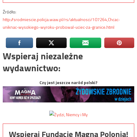
Źródło:
http://srodmiescie.policja.waw.pl/rs/aktualnosci/107264,Chcac-
uniknac-wysokiego-wyroku-probowal-uciec-za-granice.html
Wspieraj niezależne
wydawnictwo:
Czy jest jeszcze naród polski?
Wspieraj Fundację Magna Polonia!