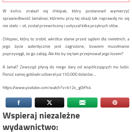
W końcu znalazł się chłopak, który postanowił wymierzyć
sprawiedliwość Jamalowi, któremu przy tej okazji tak naprawdę nic się
nie stało – ot, został przewrócony i usłyszał kilka przykrych słów.
Chłopiec, który to zrobił, wkrótce stanie przed sądem dla nieletnich, a
jego życie autentycznie jest zagrożone, bowiem muzułmanie
poprzysięgli, że go zabiją. Ale kto by się tam przejmował jego losem?
A Jamal? Zewsząd płyną do niego dary od współczujących mu ludzi.
Ponoć samej gotówki uzbierał już 150.000 dolarów…
https://www.youtube.com/watch?v=b12x_g0rPs4
Wspieraj niezależne
wydawnictwo: