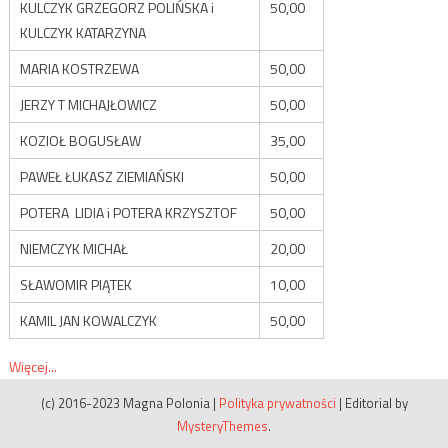
KULCZYK GRZEGORZ POLIŃSKA i
50,00
KULCZYK KATARZYNA
MARIA KOSTRZEWA
50,00
JERZY T MICHAJŁOWICZ
50,00
KOZIOŁ BOGUSŁAW
35,00
PAWEŁ ŁUKASZ ZIEMIAŃSKI
50,00
POTERA LIDIA i POTERA KRZYSZTOF
50,00
NIEMCZYK MICHAŁ
20,00
SŁAWOMIR PIĄTEK
10,00
KAMIL JAN KOWALCZYK
50,00
Więcej...
(c) 2016-2023 Magna Polonia
|
Polityka prywatności
|
Editorial by
MysteryThemes
.