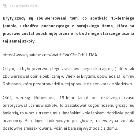
30 listopada 2018
Brytyjczycy są zbulwersowani tym, co spotkało 15-letniego
Jamala, uchodźce pochodzącego z syryjskiego Homs, który na
przerwie został popchnięty przez o rok od niego starszego ucznia
tej samej szkoły.
https://www.youtube.com/watch?v=X2mOthU-FMA
O tym, co było przyczyną tego „rasistowskiego aktu agresji”, który tak
zbulwersował opinię publiczną w Wielkiej Brytanii, opowiedział Tommy
Robinson, który przeprowadził w tej sprawie dziennikarskie śledztwo.
Otóż, według Robinsona, 15-letni Jamal od dłuższego czasu
terroryzował uczniów szkoły. To zaatakował kogoś nożem, grożąc mu
śmiercią, to wraz z trzema muzułmańskimi koleżankami dotkliwie pobił
uczennicę. Bita kijem hokejowym po głowie, dziewczyna została
dosłownie zmasakrowana. Później bała się wychodzić z domu.