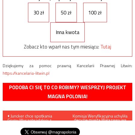
30 zł
50 zł
100 zł
Inna kwota
Zobacz kto wparł nas tym miesiącu:
Tutaj
Dziękujemy za pomoc prawną Kancelarii Prawnej Litwin:
https://kancelaria-litwin.pl
PODOBA CI SIĘ TO CO ROBIMY? WESPRZYJ PROJEKT
MAGNA POLONIA!
Nawigacja
Juncker chce spotkania
Komisja Weryfikacyjna uchyliła
decyzję miasta Warszawy ws.
Grupy Wyszehradzkiej z
reprywatyzacji Chmielnej 70
wpisu
Komisją Europejską