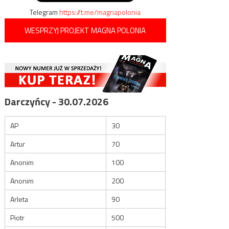
Telegram
https://t.me/magnapolonia
WESPRZYJ PROJEKT MAGNA POLONIA
Darczyńcy - 30.07.2026
AP
30
Artur
70
Anonim
100
Anonim
200
Arleta
90
Piotr
500