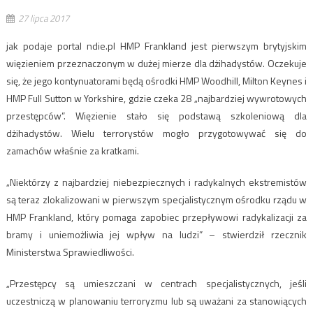
27 lipca 2017
jak podaje portal ndie.pl HMP Frankland jest pierwszym brytyjskim
więzieniem przeznaczonym w dużej mierze dla dżihadystów. Oczekuje
się, że jego kontynuatorami będą ośrodki HMP Woodhill, Milton Keynes i
HMP Full Sutton w Yorkshire, gdzie czeka 28 „najbardziej wywrotowych
przestępców”. Więzienie stało się podstawą szkoleniową dla
dżihadystów. Wielu terrorystów mogło przygotowywać się do
zamachów właśnie za kratkami.
„Niektórzy z najbardziej niebezpiecznych i radykalnych ekstremistów
są teraz zlokalizowani w pierwszym specjalistycznym ośrodku rządu w
HMP Frankland, który pomaga zapobiec przepływowi radykalizacji za
bramy i uniemożliwia jej wpływ na ludzi” – stwierdził rzecznik
Ministerstwa Sprawiedliwości.
„Przestępcy są umieszczani w centrach specjalistycznych, jeśli
uczestniczą w planowaniu terroryzmu lub są uważani za stanowiących