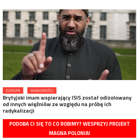
EUROPA
WIADOMOŚCI
Brytyjski imam wspierający ISIS został odizolowany
od innych więźniów ze względu na próbę ich
radykalizacji
PODOBA CI SIĘ TO CO ROBIMY? WESPRZYJ PROJEKT
MAGNA POLONIA!