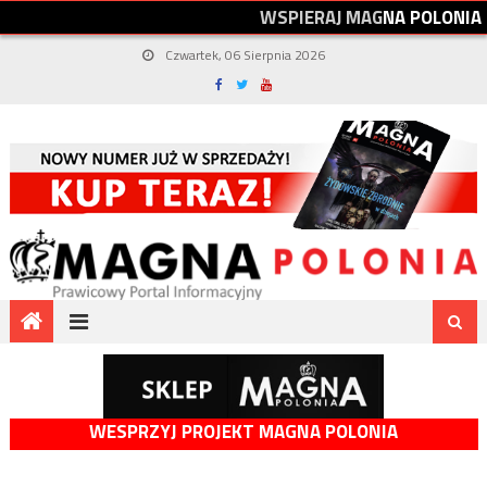
W
S
P
I
E
R
A
J
M
A
G
N
A
P
O
L
O
N
I
A
Czwartek, 06 Sierpnia 2026
WESPRZYJ PROJEKT MAGNA POLONIA