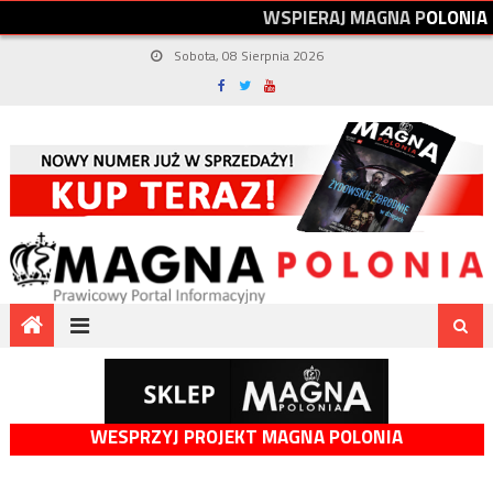
W
S
P
I
E
R
A
J
M
A
G
N
A
P
O
L
O
N
I
A
Sobota, 08 Sierpnia 2026
WESPRZYJ PROJEKT MAGNA POLONIA