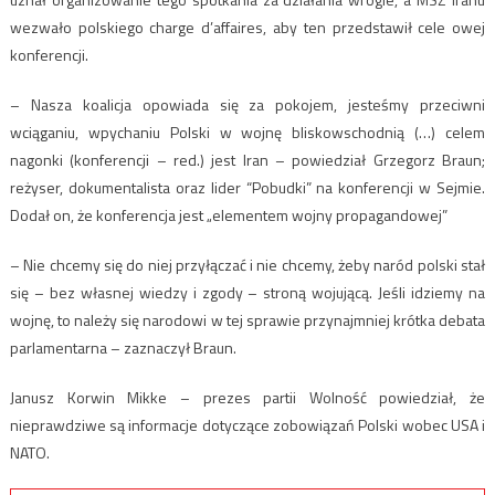
wezwało polskiego charge d’affaires, aby ten przedstawił cele owej
konferencji.
– Nasza koalicja opowiada się za pokojem, jesteśmy przeciwni
wciąganiu, wpychaniu Polski w wojnę bliskowschodnią (…) celem
nagonki (konferencji – red.) jest Iran – powiedział Grzegorz Braun;
reżyser, dokumentalista oraz lider “Pobudki” na konferencji w Sejmie.
Dodał on, że konferencja jest „elementem wojny propagandowej”
– Nie chcemy się do niej przyłączać i nie chcemy, żeby naród polski stał
się – bez własnej wiedzy i zgody – stroną wojującą. Jeśli idziemy na
wojnę, to należy się narodowi w tej sprawie przynajmniej krótka debata
parlamentarna – zaznaczył Braun.
Janusz Korwin Mikke – prezes partii Wolność powiedział, że
nieprawdziwe są informacje dotyczące zobowiązań Polski wobec USA i
NATO.