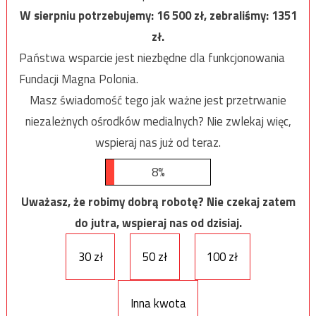
W sierpniu potrzebujemy:
16 500
zł, zebraliśmy:
1351
zł.
Państwa wsparcie jest niezbędne dla funkcjonowania
Fundacji Magna Polonia.
Masz świadomość tego jak ważne jest przetrwanie
niezależnych ośrodków medialnych? Nie zwlekaj więc,
wspieraj nas już od teraz.
8%
Uważasz, że robimy dobrą robotę? Nie czekaj zatem
do jutra, wspieraj nas od dzisiaj.
30 zł
50 zł
100 zł
Inna kwota