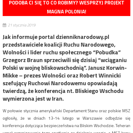
PODOBA CI SIĘ TO CO ROBIMY? WESPRZYJ PROJEKT
MAGNA POLONIA!
21 stycznia 2019
Jak informuje portal dzienniknarodowy.pl
przedstawiciele koalicji Ruchu Narodowego,
Wolności i lider ruchu społecznego “Pobudka”
Grzegorz Braun sprzeciwili się dzisiaj “wciąganiu
Polski w wojnę bliskowschodnią”. Janusz Korwin-
Mikke – prezes Wolności oraz Robert Winnicki
szefujący Ruchowi Narodowemu opowiadają
twierdzą, że konferencja nt. Bliskiego Wschodu
wymierzona jest w Iran.
W połowie stycznia amerykański Departament Stanu oraz polskie MSZ
ogłosiły, że w dniach 13-14 lutego w Warszawie odbędzie się
konferencja dotycząca bezpieczeństwa na Bliskim Wschodzie. Teheran
uznał organizowanie tego spotkania za działania wrogie, a MSZ Iranu