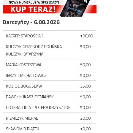
Darczyńcy - 6.08.2026
KACPER STAROŚCIAK
100,00
KULCZYK GRZEGORZ POLIŃSKA i
50,00
KULCZYK KATARZYNA
MARIA KOSTRZEWA
50,00
JERZY T MICHAJŁOWICZ
50,00
KOZIOŁ BOGUSŁAW
35,00
PAWEŁ ŁUKASZ ZIEMIAŃSKI
50,00
POTERA LIDIA i POTERA KRZYSZTOF
50,00
NIEMCZYK MICHAŁ
20,00
SŁAWOMIR PIĄTEK
10,00