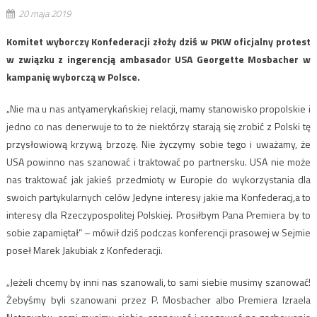
20 maja 2019
Komitet wyborczy Konfederacji złoży dziś w PKW oficjalny protest
w związku z ingerencją ambasador USA Georgette Mosbacher w
kampanię wyborczą w Polsce.
„Nie ma u nas antyamerykańskiej relacji, mamy stanowisko propolskie i
jedno co nas denerwuje to to że niektórzy starają się zrobić z Polski tę
przysłowiową krzywą brzozę. Nie życzymy sobie tego i uważamy, że
USA powinno nas szanować i traktować po partnersku. USA nie może
nas traktować jak jakieś przedmioty w Europie do wykorzystania dla
swoich partykularnych celów Jedyne interesy jakie ma Konfederacj,a to
interesy dla Rzeczypospolitej Polskiej. Prosiłbym Pana Premiera by to
sobie zapamiętał” – mówił dziś podczas konferencji prasowej w Sejmie
poseł Marek Jakubiak z Konfederacji.
„Jeżeli chcemy by inni nas szanowali, to sami siebie musimy szanować!
Żebyśmy byli szanowani przez P. Mosbacher albo Premiera Izraela