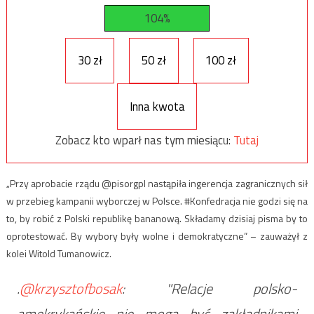
104%
30 zł
50 zł
100 zł
Inna kwota
Zobacz kto wparł nas tym miesiącu:
Tutaj
„Przy aprobacie rządu @pisorgpl nastąpiła ingerencja zagranicznych sił
w przebieg kampanii wyborczej w Polsce. #Konfedracja nie godzi się na
to, by robić z Polski republikę bananową. Składamy dzisiaj pisma by to
oprotestować. By wybory były wolne i demokratyczne” – zauważył z
kolei Witold Tumanowicz.
.
@krzysztofbosak
: "Relacje polsko-
amekrykańskie nie mogą być zakładnikami