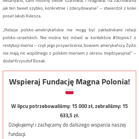
Netanyahu, sami musimy siebie szanować i reagować na zachowania
jak ten tweet szybko, konkretnie i zdecydowanie” – stwierdził z kolei
poseł Jakub Kulesza.
„Relacje polsko-amekrykańskie nie mogą być zakładnikami relacji
polsko-izraelskich. Nie można też mówić w kontekście #Stop447 o
restytucji mienia – czyli jego przywrócenia, bowiem amerykańscy Żydzi
nie mają nic wspólnego z polskim mieniem z okresu międzywojnia!” –
dodał Krzysztof Bosak.
Wspieraj Fundację Magna Polonia!
W lipcu potrzebowaliśmy:
15 000
zł, zebraliśmy:
15
633,5
zł.
Dziękujemy! i zachęcamy do dalszego wsparcia naszej
fundacji.