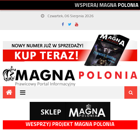
W
S
P
I
E
R
A
J
M
A
G
N
A
P
O
L
O
N
I
A
Czwartek, 06 Sierpnia 2026
WESPRZYJ PROJEKT MAGNA POLONIA