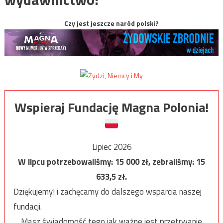
Czy jest jeszcze naród polski?
Wspieraj Fundację Magna Polonia!
Lipiec 2026
W lipcu potrzebowaliśmy:
15 000
zł, zebraliśmy:
15
633,5
zł.
Dziękujemy! i zachęcamy do dalszego wsparcia naszej
fundacji.
Masz świadomość tego jak ważne jest przetrwanie