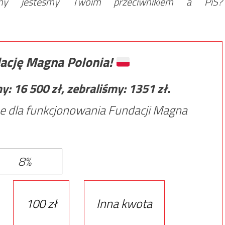
my jesteśmy Twoim przeciwnikiem a PiS?
ację Magna Polonia!
my:
16 500
zł, zebraliśmy:
1351
zł.
e dla funkcjonowania Fundacji Magna
8%
100 zł
Inna kwota