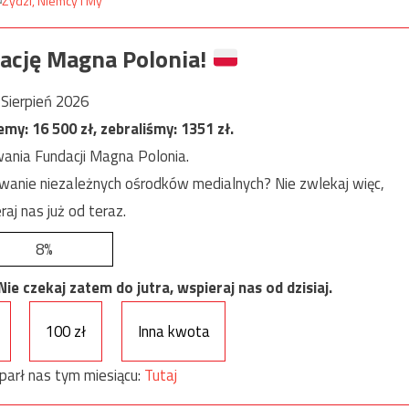
ację Magna Polonia!
Sierpień 2026
jemy:
16 500
zł, zebraliśmy:
1351
zł.
ania Fundacji Magna Polonia.
anie niezależnych ośrodków medialnych? Nie zwlekaj więc,
raj nas już od teraz.
8%
e czekaj zatem do jutra, wspieraj nas od dzisiaj.
100 zł
Inna kwota
parł nas tym miesiącu:
Tutaj