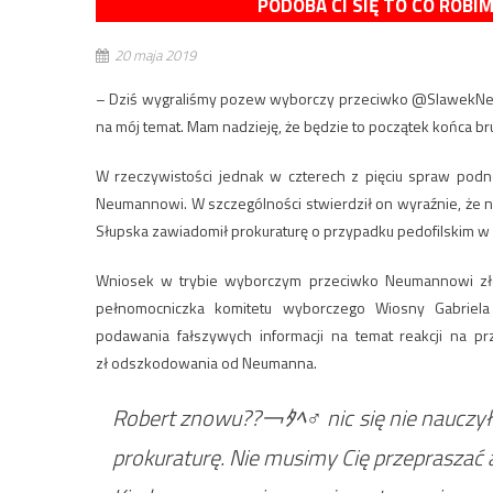
PODOBA CI SIĘ TO CO ROBI
20 maja 2019
– Dziś wygraliśmy pozew wyborczy przeciwko @SlawekNeu
na mój temat. Mam nadzieję, że będzie to początek końca bru
W rzeczywistości jednak w czterech z pięciu spraw pod
Neumannowi. W szczególności stwierdził on wyraźnie, że n
Słupska zawiadomił prokuraturę o przypadku pedofilskim w
Wniosek w trybie wyborczym przeciwko Neumannowi zł
pełnomocniczka komitetu wyborczego Wiosny Gabriela
podawania fałszywych informacji na temat reakcji na pr
zł odszkodowania od Neumanna.
Robert znowu??￢ﾀﾍ♂️ nic się nie nauczył
prokuraturę. Nie musimy Cię przepraszać 