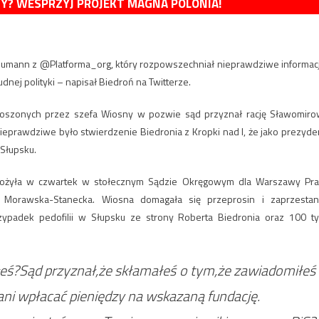
MY? WESPRZYJ PROJEKT MAGNA POLONIA!
mann z @Platforma_org, który rozpowszechniał nieprawdziwe informac
dnej polityki – napisał Biedroń na Twitterze.
noszonych przez szefa Wiosny w pozwie sąd przyznał rację Sławomiro
ieprawdziwe było stwierdzenie Biedronia z Kropki nad I, że jako prezyde
 Słupsku.
ożyła w czwartek w stołecznym Sądzie Okręgowym dla Warszawy Pra
 Morawska-Stanecka. Wiosna domagała się przeprosin i zaprzestan
zypadek pedofilii w Słupsku ze strony Roberta Biedronia oraz 100 ty
eś?Sąd przyznał,że skłamałeś o tym,że zawiadomiłeś
ani wpłacać pieniędzy na wskazaną fundację.