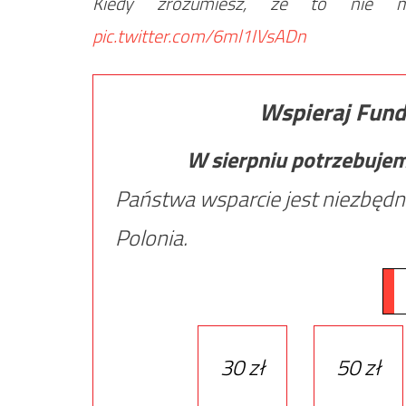
Kiedy zrozumiesz, że to nie 
pic.twitter.com/6ml1IVsADn
Wspieraj Fund
W sierpniu potrzebuje
Państwa wsparcie jest niezbędn
Polonia.
30 zł
50 zł