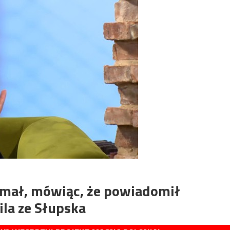
łamał, mówiąc, że powiadomił
la ze Słupska