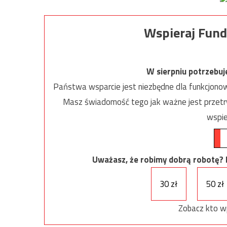
Wspieraj Fund
W sierpniu potrzebu
Państwa wsparcie jest niezbędne dla funkcjonow
Masz świadomość tego jak ważne jest przetrw
wspie
Uważasz, że robimy dobrą robotę? Ni
30 zł
50 zł
Zobacz kto w