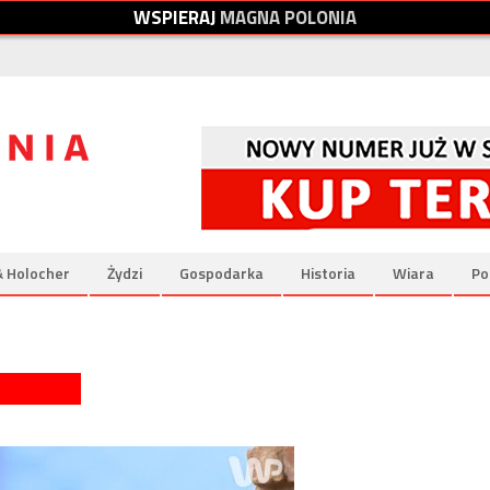
W
S
P
I
E
R
A
J
M
A
G
N
A
P
O
L
O
N
I
A
& Holocher
Żydzi
Gospodarka
Historia
Wiara
Po