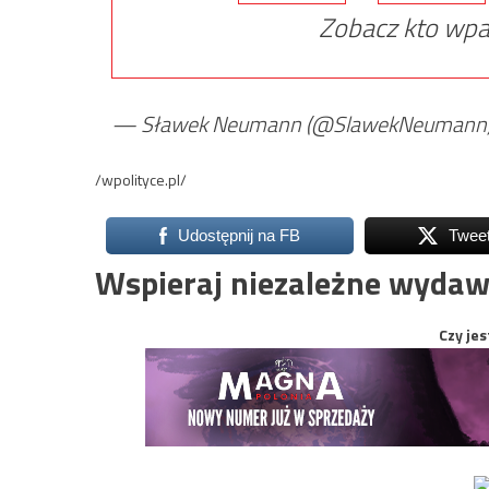
Zobacz kto wpa
— Sławek Neumann (@SlawekNeumann
/wpolityce.pl/
Udostępnij na FB
Twee
Wspieraj niezależne wydaw
Czy jes