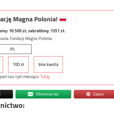
ację Magna Polonia!
jemy:
16 500
zł, zebraliśmy:
1351
zł.
ania Fundacji Magna Polonia.
8%
100 zł
Inna kwota
parł nas tym miesiącu:
Tutaj
t
Obserwuj nas
Zapisz
nictwo: