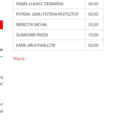
PAWEŁ ŁUKASZ ZIEMIAŃSKI
50,00
POTERA LIDIA i POTERA KRZYSZTOF
50,00
NIEMCZYK MICHAŁ
20,00
SŁAWOMIR PIĄTEK
10,00
KAMIL JAN KOWALCZYK
50,00
go
 –
Więcej...
są
ać
sz
ał