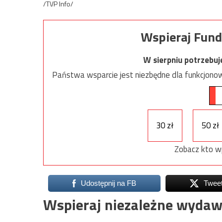
/TVP Info/
Wspieraj Fund
W sierpniu potrzebu
Państwa wsparcie jest niezbędne dla funkcjonow
30 zł
50 zł
Zobacz kto w
Udostępnij na FB
Twee
Wspieraj niezależne wydaw