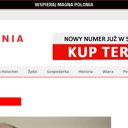
W
S
P
I
E
R
A
J
M
A
G
N
A
P
O
L
O
N
I
A
& Holocher
Żydzi
Gospodarka
Historia
Wiara
Po