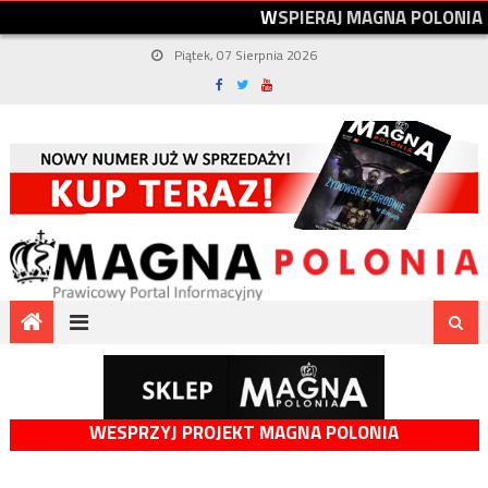
W
S
P
I
E
R
A
J
M
A
G
N
A
P
O
L
O
N
I
A
Piątek, 07 Sierpnia 2026
WESPRZYJ PROJEKT MAGNA POLONIA