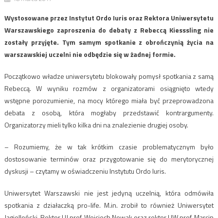
Wystosowane przez Instytut Ordo Iuris oraz Rektora Uniwersytetu
Warszawskiego zaproszenia do debaty z Rebeccą Kiesssling nie
zostały przyjęte. Tym samym spotkanie z obrończynią życia na
warszawskiej uczelni nie odbędzie się w żadnej formie.
Początkowo władze uniwersytetu blokowały pomysł spotkania z samą
Rebeccą. W wyniku rozmów z organizatorami osiągnięto wtedy
wstępne porozumienie, na mocy którego miała być przeprowadzona
debata z osobą, która mogłaby przedstawić kontrargumenty.
Organizatorzy mieli tylko kilka dni na znalezienie drugiej osoby.
– Rozumiemy, że w tak krótkim czasie problematycznym było
dostosowanie terminów oraz przygotowanie się do merytorycznej
dyskusji – czytamy w oświadczeniu Instytutu Ordo Iuris.
Uniwersytet Warszawski nie jest jedyną uczelnią, która odmówiła
spotkania z działaczką pro-life. M.in. zrobił to również Uniwersytet
Jagielloński. Rektor UJ prof. Wojciech Nowak oraz rektor UW prof. Marcin