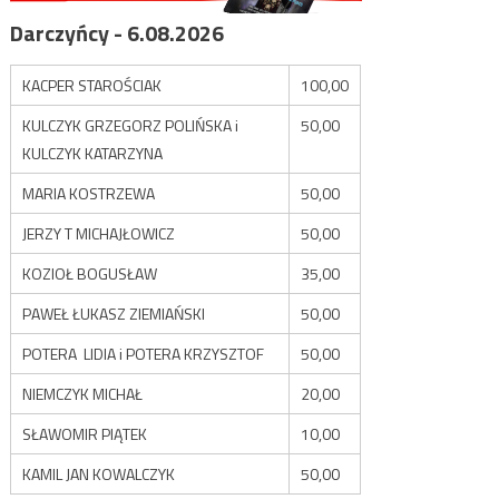
Darczyńcy - 6.08.2026
KACPER STAROŚCIAK
100,00
KULCZYK GRZEGORZ POLIŃSKA i
50,00
KULCZYK KATARZYNA
MARIA KOSTRZEWA
50,00
JERZY T MICHAJŁOWICZ
50,00
KOZIOŁ BOGUSŁAW
35,00
PAWEŁ ŁUKASZ ZIEMIAŃSKI
50,00
POTERA LIDIA i POTERA KRZYSZTOF
50,00
NIEMCZYK MICHAŁ
20,00
SŁAWOMIR PIĄTEK
10,00
KAMIL JAN KOWALCZYK
50,00