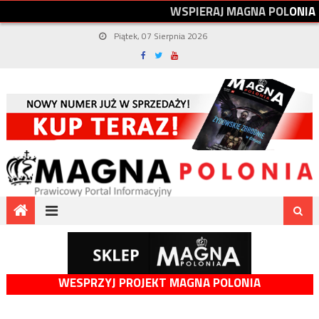
W
S
P
I
E
R
A
J
M
A
G
N
A
P
O
L
O
N
I
A
Piątek, 07 Sierpnia 2026
WESPRZYJ PROJEKT MAGNA POLONIA