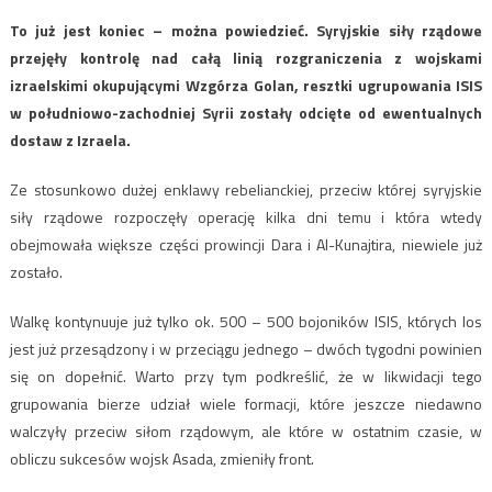
To już jest koniec – można powiedzieć. Syryjskie siły rządowe
przejęły kontrolę nad całą linią rozgraniczenia z wojskami
izraelskimi okupującymi Wzgórza Golan, resztki ugrupowania ISIS
w południowo-zachodniej Syrii zostały odcięte od ewentualnych
dostaw z Izraela.
Ze stosunkowo dużej enklawy rebelianckiej, przeciw której syryjskie
siły rządowe rozpoczęły operację kilka dni temu i która wtedy
obejmowała większe części prowincji Dara i Al-Kunajtira, niewiele już
zostało.
Walkę kontynuuje już tylko ok. 500 – 500 bojoników ISIS, których los
jest już przesądzony i w przeciągu jednego – dwóch tygodni powinien
się on dopełnić. Warto przy tym podkreślić, że w likwidacji tego
grupowania bierze udział wiele formacji, które jeszcze niedawno
walczyły przeciw siłom rządowym, ale które w ostatnim czasie, w
obliczu sukcesów wojsk Asada, zmieniły front.