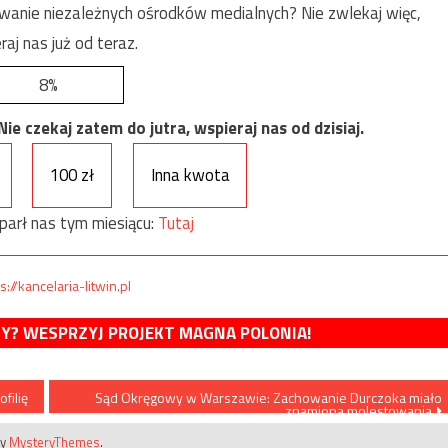
anie niezależnych ośrodków medialnych? Nie zwlekaj więc,
raj nas już od teraz.
8%
e czekaj zatem do jutra, wspieraj nas od dzisiaj.
100 zł
Inna kwota
parł nas tym miesiącu:
Tutaj
s://kancelaria-litwin.pl
MY? WESPRZYJ PROJEKT MAGNA POLONIA!
filię
Sąd Okręgowy w Warszawie: Zachowanie Durczoka miało
znamiona molestowania
by
MysteryThemes
.