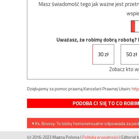
Masz świadomość tego jak ważne jest przetrw
wspie
Uważasz, że robimy dobrą robotę? Ni
30 zł
50 zł
Zobacz kto w
Dziękujemy za pomoc prawną Kancelarii Prawnej Litwin:
http
PODOBA CI SIĘ TO CO ROBI
Nawigacja
Ks. Brussy: To lobby homoseksualne odpowiada za pedo
wpisu
(c) 2016-2023 Magna Polonia
|
Polityka prywatności
|
Editorial 