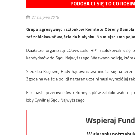
PODOBA CI SIĘ TO CO ROBI
27 sierpnia 2018
Grupa agresywnych członków Komitetu Obrony Demokrac
też zablokować wejście do budynku. Na miejscu ma pojawi
Działacze organizacji „Obywatele RP” zablokowali salę 
kandydatów do Sądu Najwyższego. Wezwano policję, która c
Siedziba Krajowej Rady Sądownictwa mieści się na tere
Zgodę na wejście policji na teren uczelni musi wyrazić jej rek
Kilkunastu przeciwników reformy sądów zablokowało najp
Izby Cywilnej Sądu Najwyższego.
Wspieraj Fund
W sierpniu potrzebu