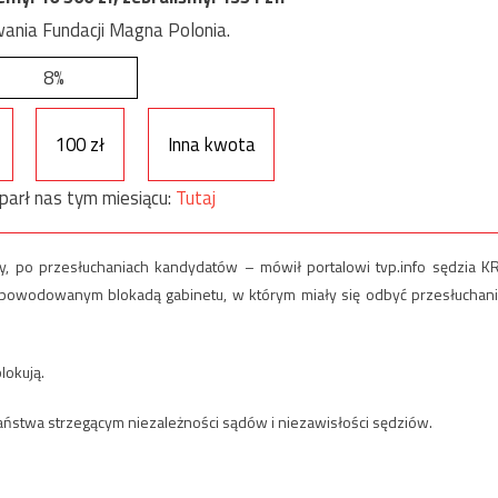
ania Fundacji Magna Polonia.
8%
100 zł
Inna kwota
parł nas tym miesiącu:
Tutaj
y, po przesłuchaniach kandydatów – mówił portalowi tvp.info sędzia K
powodowanym blokadą gabinetu, w którym miały się odbyć przesłuchani
lokują.
ństwa strzegącym niezależności sądów i niezawisłości sędziów.