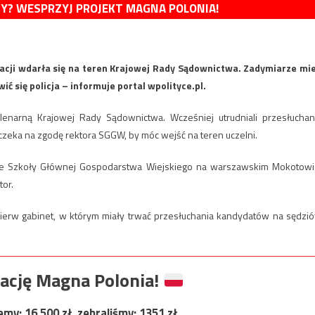
MY? WESPRZYJ PROJEKT MAGNA POLONIA!
ji wdarła się na teren Krajowej Rady Sądownictwa. Zadymiarze mie
ć się policja – informuje portal wpolityce.pl.
plenarną Krajowej Rady Sądownictwa. Wcześniej utrudniali przesłuchan
zeka na zgodę rektora SGGW, by móc wejść na teren uczelni.
nie Szkoły Głównej Gospodarstwa Wiejskiego na warszawskim Mokotowi
tor.
ierw gabinet, w którym miały trwać przesłuchania kandydatów na sędzi
ację Magna Polonia!
jemy:
16 500
zł, zebraliśmy:
1351
zł.