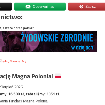
t
Obserwuj nas
Zapisz
nictwo:
t jeszcze naród polski?
ację Magna Polonia!
Sierpień 2026
jemy:
16 500
zł, zebraliśmy:
1351
zł.
ania Fundacji Magna Polonia.