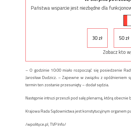
Państwa wsparcie jest niezbędne dla funkcjonow
30 zł
50 zł
Zobacz kto w
– O godzinie 10:00 miało rozpocząć się posiedzenie Rad
Jarosław Dudzicz. – Zapewne w związku z opóźnieniem s
termin ten zostanie przesunięty – dodał sędzia.
Następnie intruzi przeszli pod salę plenarną, którą obecnie b
Krajowa Rada Sądownictwa jest konstytucyjnym organem pa
/wpolityce.pl, TVP Info/