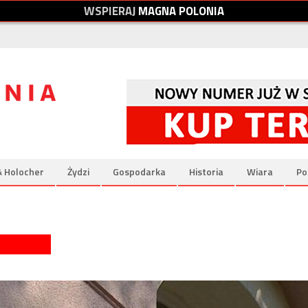
W
S
P
I
E
R
A
J
M
A
G
N
A
P
O
L
O
N
I
A
& Holocher
Żydzi
Gospodarka
Historia
Wiara
Po