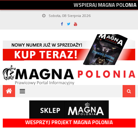
W
S
P
I
E
R
A
J
M
A
G
N
A
P
O
L
O
N
I
A
Sobota, 08 Sierpnia 2026
WESPRZYJ PROJEKT MAGNA POLONIA