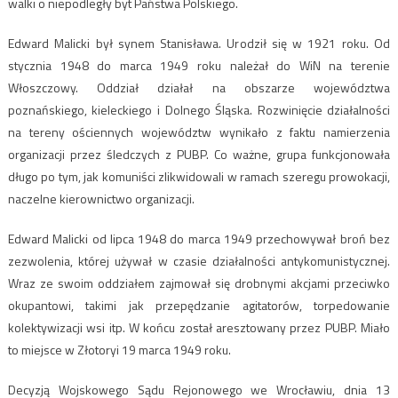
walki o niepodległy byt Państwa Polskiego.
Edward Malicki był synem Stanisława. Urodził się w 1921 roku. Od
stycznia 1948 do marca 1949 roku należał do WiN na terenie
Włoszczowy. Oddział działał na obszarze województwa
poznańskiego, kieleckiego i Dolnego Śląska. Rozwinięcie działalności
na tereny ościennych województw wynikało z faktu namierzenia
organizacji przez śledczych z PUBP. Co ważne, grupa funkcjonowała
długo po tym, jak komuniści zlikwidowali w ramach szeregu prowokacji,
naczelne kierownictwo organizacji.
Edward Malicki od lipca 1948 do marca 1949 przechowywał broń bez
zezwolenia, której używał w czasie działalności antykomunistycznej.
Wraz ze swoim oddziałem zajmował się drobnymi akcjami przeciwko
okupantowi, takimi jak przepędzanie agitatorów, torpedowanie
kolektywizacji wsi itp. W końcu został aresztowany przez PUBP. Miało
to miejsce w Złotoryi 19 marca 1949 roku.
Decyzją Wojskowego Sądu Rejonowego we Wrocławiu, dnia 13