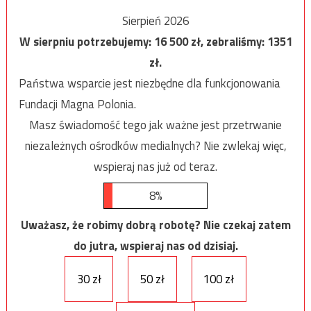
Sierpień 2026
W sierpniu potrzebujemy:
16 500
zł, zebraliśmy:
1351
zł.
Państwa wsparcie jest niezbędne dla funkcjonowania
Fundacji Magna Polonia.
Masz świadomość tego jak ważne jest przetrwanie
niezależnych ośrodków medialnych? Nie zwlekaj więc,
wspieraj nas już od teraz.
8%
Uważasz, że robimy dobrą robotę? Nie czekaj zatem
do jutra, wspieraj nas od dzisiaj.
30 zł
50 zł
100 zł