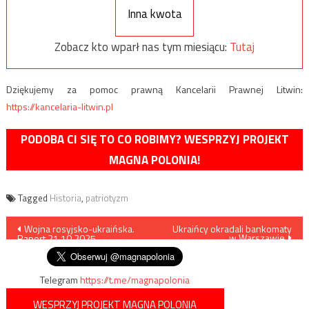
Inna kwota
Zobacz kto wparł nas tym miesiącu:
Tutaj
Dziękujemy za pomoc prawną Kancelarii Prawnej Litwin:
https://kancelaria-litwin.pl
PODOBA CI SIĘ TO CO ROBIMY? WESPRZYJ PROJEKT
MAGNA POLONIA!
Tagged
Historia
,
patriotyzm
Nawigacja
Wojna rosyjsko-ukraińska.
Ukraińcy okradali bankomaty
w Warszawie
Raport 21.10.2025
wpisu
Telegram
https://t.me/magnapolonia
WESPRZYJ PROJEKT MAGNA POLONIA