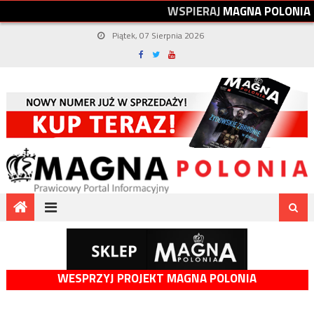
W
S
P
I
E
R
A
J
M
A
G
N
A
P
O
L
O
N
I
A
Piątek, 07 Sierpnia 2026
WESPRZYJ PROJEKT MAGNA POLONIA