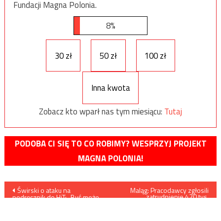
Fundacji Magna Polonia.
8%
30 zł
50 zł
100 zł
Inna kwota
Zobacz kto wparł nas tym miesiącu:
Tutaj
PODOBA CI SIĘ TO CO ROBIMY? WESPRZYJ PROJEKT
MAGNA POLONIA!
Nawigacja
Świrski o ataku na
Maląg: Pracodawcy zgłosili
zatrudnienie 420 tys.
podręcznik do HiT: „Być może
Ukraińców według nowych
wpisu
uświadomi niektórym, że
przepisów
prowadzeni są na postronku
za kółko w nosie”