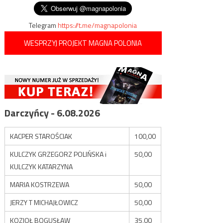
Telegram
https://t.me/magnapolonia
WESPRZYJ PROJEKT MAGNA POLONIA
Darczyńcy - 6.08.2026
KACPER STAROŚCIAK
100,00
KULCZYK GRZEGORZ POLIŃSKA i
50,00
KULCZYK KATARZYNA
MARIA KOSTRZEWA
50,00
JERZY T MICHAJŁOWICZ
50,00
KOZIOŁ BOGUSŁAW
35,00