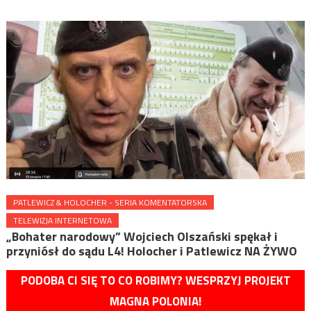
PATLEWICZ & HOLOCHER - SERIA KOMENTATORSKA
TELEWIZJA INTERNETOWA
„Bohater narodowy” Wojciech Olszański spękał i
przyniósł do sądu L4! Holocher i Patlewicz NA ŻYWO
PODOBA CI SIĘ TO CO ROBIMY? WESPRZYJ PROJEKT
MAGNA POLONIA!