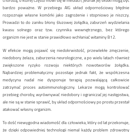
chorobą, o której często mówi się w mediach, jednak jej skutki mogą być
bardzo poważne. W przebiegu AIG układ odpornościowy błędnie
rozpoznaje własne komórki jako zagrożenie i stopniowo je niszczy.
Prowadzi to do zaniku błony śluzowej żołądka, zaburzeń wydzielania
kwasu solnego oraz tzw. czynnika wewnętrznego, bez którego
organizm nie jest w stanie prawidłowo wchłaniać witaminy B12.
W efekcie mogą pojawić się niedokrwistość, przewlekłe zmęczenie,
niedobory żelaza, zaburzenia neurologiczne, a po wielu latach również
zwiększone ryzyko rozwoju niektórych nowotworów żołądka.
Najbardziej problematyczny pozostaje jednak fakt, że współczesna
medycyna nadal nie dysponuje terapią pozwalającą całkowicie
zatrzymać proces autoimmunologiczny. Lekarze mogą kontrolować
przebieg choroby, wyrównywać niedobory i ograniczać jej następstwa,
ale nie są w stanie sprawić, by układ odpornościowy po prostu przestał
atakować własny organizm.
To dość niewygodna wiadomość dla człowieka, który od lat przekonuje,
że dzięki odpowiedniej technologii niemal każdy problem zdrowotny