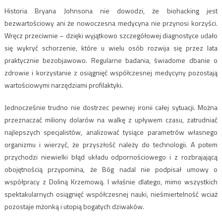
Historia Bryana Johnsona nie dowodzi, że biohacking jest
bezwartościowy ani że nowoczesna medycyna nie przynosi korzyści.
Wręcz przeciwnie – dzięki wyjątkowo szczegółowej diagnostyce udało
się wykryć schorzenie, które u wielu osób rozwija się przez lata
praktycznie bezobjawowo. Regularne badania, świadome dbanie o
zdrowie i korzystanie z osiągnięć współczesnej medycyny pozostają
wartościowymi narzędziami profilaktyki.
Jednocześnie trudno nie dostrzec pewnej ironii całej sytuacji. Można
przeznaczać miliony dolarów na walkę z upływem czasu, zatrudniać
najlepszych specjalistów, analizować tysiące parametrów własnego
organizmu i wierzyć, że przyszłość należy do technologii. A potem
przychodzi niewielki błąd układu odpornościowego i z rozbrajającą
obojętnością przypomina, że Bóg nadal nie podpisał umowy o
współpracy z Doliną Krzemową. I właśnie dlatego, mimo wszystkich
spektakularnych osiągnięć współczesnej nauki, nieśmiertelność wciaż
pozostaje mżonką i utopią bogatych dziwaków.