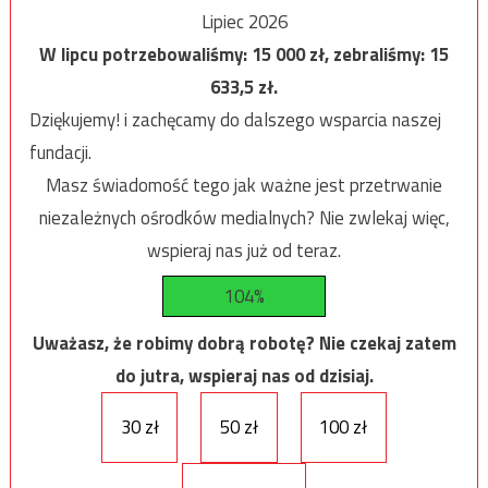
Lipiec 2026
W lipcu potrzebowaliśmy:
15 000
zł, zebraliśmy:
15
633,5
zł.
Dziękujemy! i zachęcamy do dalszego wsparcia naszej
fundacji.
Masz świadomość tego jak ważne jest przetrwanie
niezależnych ośrodków medialnych? Nie zwlekaj więc,
wspieraj nas już od teraz.
104%
Uważasz, że robimy dobrą robotę? Nie czekaj zatem
do jutra, wspieraj nas od dzisiaj.
30 zł
50 zł
100 zł