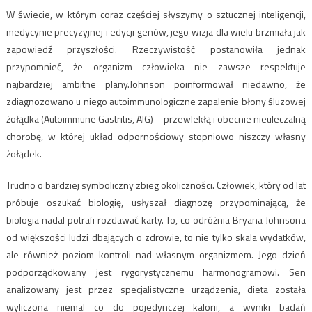
W świecie, w którym coraz częściej słyszymy o sztucznej inteligencji,
medycynie precyzyjnej i edycji genów, jego wizja dla wielu brzmiała jak
zapowiedź przyszłości. Rzeczywistość postanowiła jednak
przypomnieć, że organizm człowieka nie zawsze respektuje
najbardziej ambitne plany.Johnson poinformował niedawno, że
zdiagnozowano u niego autoimmunologiczne zapalenie błony śluzowej
żołądka (Autoimmune Gastritis, AIG) – przewlekłą i obecnie nieuleczalną
chorobę, w której układ odpornościowy stopniowo niszczy własny
żołądek.
Trudno o bardziej symboliczny zbieg okoliczności. Człowiek, który od lat
próbuje oszukać biologię, usłyszał diagnozę przypominającą, że
biologia nadal potrafi rozdawać karty. To, co odróżnia Bryana Johnsona
od większości ludzi dbających o zdrowie, to nie tylko skala wydatków,
ale również poziom kontroli nad własnym organizmem. Jego dzień
podporządkowany jest rygorystycznemu harmonogramowi. Sen
analizowany jest przez specjalistyczne urządzenia, dieta została
wyliczona niemal co do pojedynczej kalorii, a wyniki badań