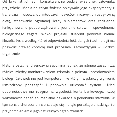
Od kilku lat Johnson konsekwentnie buduje wizerunek człowieka
przyszłości. Media na całym świecie opisywały jego eksperymenty z
transfuzjami osocza od młodszych dawców, niezwykle restrykcyjną
dietę, stosowanie ogromnej liczby suplementów oraz codzienne
funkcjonowanie podporządkowane jednemu celowi – spowolnieniu
biologicznego zegara. Wokół projektu Blueprint powstała niemal
filozofia życia, według której odpowiednia ilość danych i technologii ma
pozwolić przejąć kontrolę nad procesami zachodzącymi w ludzkim
organizmie.
Historia ostatniej diagnozy przypomina jednak, że istnieje zasadnicza
różnica między monitorowaniem zdrowia a pełnym kontrolowaniem
biologii. Człowiek nie jest komputerem, w którym wystarczy wymienić
uszkodzony podzespół i ponownie uruchomić system. Układ
odpornościowy nie reaguje na wysokość konta bankowego, liczbę
wykonanych badań ani medialne deklaracje o pokonaniu starzenia. W
tym sensie choroba Johnsona staje się nie tyle porażką biohackingu, ile
przypomnieniem o jego naturalnych ograniczeniach.