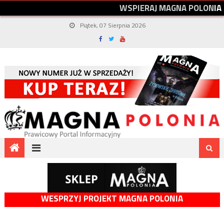
W
S
P
I
E
R
A
J
M
A
G
N
A
P
O
L
O
N
I
A
Piątek, 07 Sierpnia 2026
WESPRZYJ PROJEKT MAGNA POLONIA