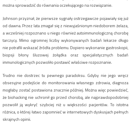
można sprowadzić do równania oczekującego na rozwiązanie.
Johnson przyznał, że pierwsze sygnały ostrzegawcze pojawiały się już
od dawna. Przez lata zmagał się z niewyjaśnionym niedoborem żelaza,
a wcześniej rozpoznano u niego również autoimmunologiczną chorobę
tarczycy. Mimo ogromnej liczby wykonywanych badań lekarze długo
nie potrafili wskazać źródła problemu. Dopiero wykonanie gastroskopii,
biopsji błony śluzowej żołądka oraz specjalistycznych badań
immunologicznych pozwoliło postawić właściwe rozpoznanie.
Trudno nie dostrzec tu pewnego paradoksu. Gdyby nie jego wręcz
obsesyjne podejście do monitorowania własnego zdrowia, diagnoza
mogłaby zostać postawiona znacznie później. Można więc powiedzieć,
że biohacking nie uchronił go przed chorobą, ale najprawdopodobniej
pozwolił ją wykryć szybciej niż u większości pacjentów. To istotna
różnica, o której łatwo zapomnieć w internetowych dyskusjach pełnych
skrajnych opinii.