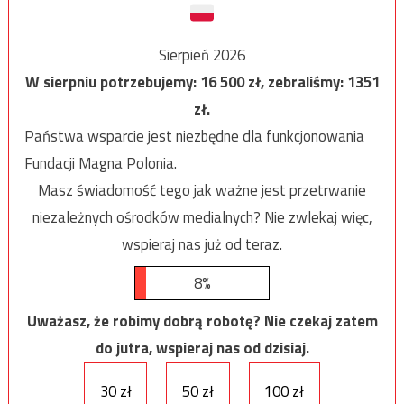
Sierpień 2026
W sierpniu potrzebujemy:
16 500
zł, zebraliśmy:
1351
zł.
Państwa wsparcie jest niezbędne dla funkcjonowania
Fundacji Magna Polonia.
Masz świadomość tego jak ważne jest przetrwanie
niezależnych ośrodków medialnych? Nie zwlekaj więc,
wspieraj nas już od teraz.
8%
Uważasz, że robimy dobrą robotę? Nie czekaj zatem
do jutra, wspieraj nas od dzisiaj.
30 zł
50 zł
100 zł