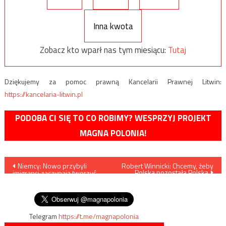
Inna kwota
Zobacz kto wparł nas tym miesiącu:
Tutaj
Dziękujemy za pomoc prawną Kancelarii Prawnej Litwin:
https://kancelaria-litwin.pl
PODOBA CI SIĘ TO CO ROBIMY? WESPRZYJ PROJEKT
MAGNA POLONIA!
Nawigacja
Niemcy: Nowo przybyli
Robert Winnicki: Chcemy, żeby
Polska pozostała Polską
imigranci zaczynają tworzyć
wpisu
własne przestępcze klanowe
gangi
Telegram
https://t.me/magnapolonia