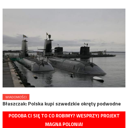
WIADOMOŚCI
Błaszczak: Polska kupi szwedzkie okręty podwodne
PODOBA CI SIĘ TO CO ROBIMY? WESPRZYJ PROJEKT
MAGNA POLONIA!