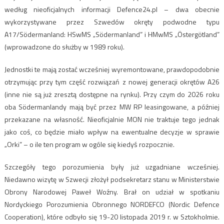
według nieoficjalnych informacji Defence24.pl – dwa obecnie
wykorzystywane przez Szwedów okręty podwodne typu
A17/Södermanland: HSwMS „Södermanland” i HMwMS „Östergötland”
(wprowadzone do służby w 1989 roku).
Jednostki te mają zostać wcześniej wyremontowane, prawdopodobnie
otrzymując przy tym część rozwiązań z nowej generacji okrętów A26
(inne nie są już zresztą dostępne na rynku). Przy czym do 2026 roku
oba Södermanlandy mają być przez MW RP leasingowane, a później
przekazane na własność. Nieoficjalnie MON nie traktuje tego jednak
jako coś, co będzie miało wpływ na ewentualne decyzje w sprawie
„Orki” – o ile ten program w ogóle się kiedyś rozpocznie.
Szczegóły tego porozumienia były już uzgadniane wcześniej.
Niedawno wizytę w Szwecji złożył podsekretarz stanu w Ministerstwie
Obrony Narodowej Paweł Woźny. Brał on udział w spotkaniu
Nordyckiego Porozumienia Obronnego NORDEFCO (Nordic Defence
Cooperation), które odbyło się 19-20 listopada 2019 r. w Sztokholmie.