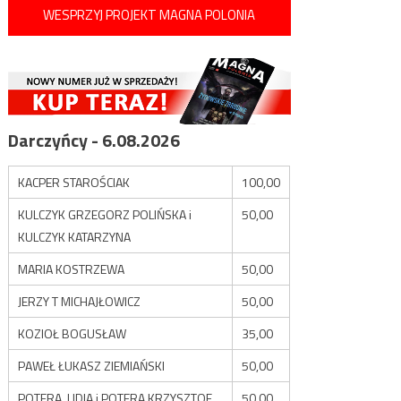
WESPRZYJ PROJEKT MAGNA POLONIA
Darczyńcy - 6.08.2026
KACPER STAROŚCIAK
100,00
KULCZYK GRZEGORZ POLIŃSKA i
50,00
KULCZYK KATARZYNA
MARIA KOSTRZEWA
50,00
JERZY T MICHAJŁOWICZ
50,00
KOZIOŁ BOGUSŁAW
35,00
PAWEŁ ŁUKASZ ZIEMIAŃSKI
50,00
POTERA LIDIA i POTERA KRZYSZTOF
50,00