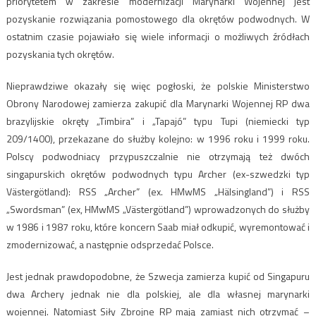
priorytetem w zakresie modernizacji Marynarki Wojennej jest
pozyskanie rozwiązania pomostowego dla okrętów podwodnych. W
ostatnim czasie pojawiało się wiele informacji o możliwych źródłach
pozyskania tych okrętów.
Nieprawdziwe okazały się więc pogłoski, że polskie Ministerstwo
Obrony Narodowej zamierza zakupić dla Marynarki Wojennej RP dwa
brazylijskie okręty „Timbira” i „Tapajó” typu Tupi (niemiecki typ
209/1400), przekazane do służby kolejno: w 1996 roku i 1999 roku.
Polscy podwodniacy przypuszczalnie nie otrzymają też dwóch
singapurskich okrętów podwodnych typu Archer (ex-szwedzki typ
Västergötland): RSS „Archer” (ex. HMwMS „Hälsingland”) i RSS
„Swordsman” (ex, HMwMS „Västergötland”) wprowadzonych do służby
w 1986 i 1987 roku, które koncern Saab miał odkupić, wyremontować i
zmodernizować, a następnie odsprzedać Polsce.
Jest jednak prawdopodobne, że Szwecja zamierza kupić od Singapuru
dwa Archery jednak nie dla polskiej, ale dla własnej marynarki
wojennej. Natomiast Siły Zbrojne RP mają zamiast nich otrzymać –