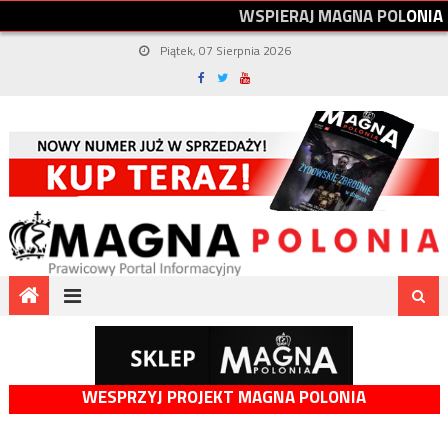
W
S
P
I
E
R
A
J
M
A
G
N
A
P
O
L
O
N
I
A
Piątek, 07 Sierpnia 2026
WESPRZYJ PROJEKT MAGNA POLONIA