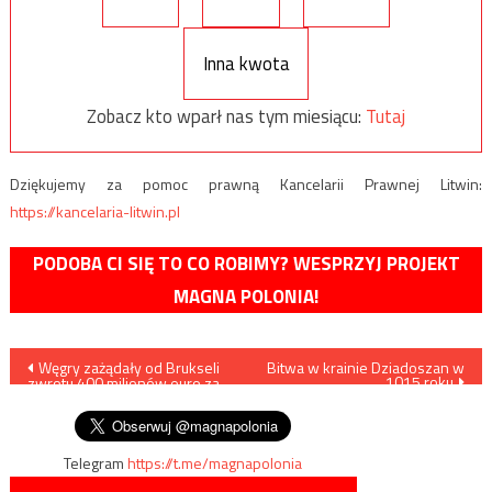
Inna kwota
Zobacz kto wparł nas tym miesiącu:
Tutaj
Dziękujemy za pomoc prawną Kancelarii Prawnej Litwin:
https://kancelaria-litwin.pl
PODOBA CI SIĘ TO CO ROBIMY? WESPRZYJ PROJEKT
MAGNA POLONIA!
Nawigacja
Węgry zażądały od Brukseli
Bitwa w krainie Dziadoszan w
1015 roku
zwrotu 400 milionów euro za
wpisu
budowę muru
Telegram
https://t.me/magnapolonia