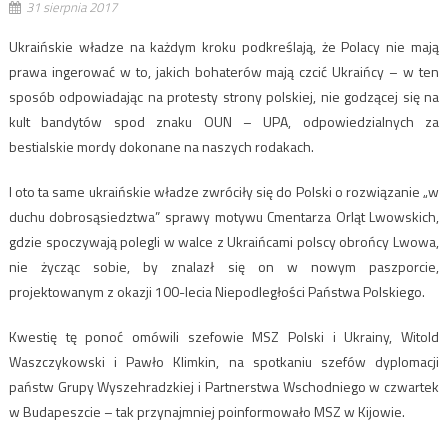
31 sierpnia 2017
Ukraińskie władze na każdym kroku podkreślają, że Polacy nie mają
prawa ingerować w to, jakich bohaterów mają czcić Ukraińcy – w ten
sposób odpowiadając na protesty strony polskiej, nie godzącej się na
kult bandytów spod znaku OUN – UPA, odpowiedzialnych za
bestialskie mordy dokonane na naszych rodakach.
I oto ta same ukraińskie władze zwróciły się do Polski o rozwiązanie „w
duchu dobrosąsiedztwa” sprawy motywu Cmentarza Orląt Lwowskich,
gdzie spoczywają polegli w walce z Ukraińcami polscy obrońcy Lwowa,
nie życząc sobie, by znalazł się on w nowym paszporcie,
projektowanym z okazji 100-lecia Niepodległości Państwa Polskiego.
Kwestię tę ponoć omówili szefowie MSZ Polski i Ukrainy, Witold
Waszczykowski i Pawło Klimkin, na spotkaniu szefów dyplomacji
państw Grupy Wyszehradzkiej i Partnerstwa Wschodniego w czwartek
w Budapeszcie – tak przynajmniej poinformowało MSZ w Kijowie.