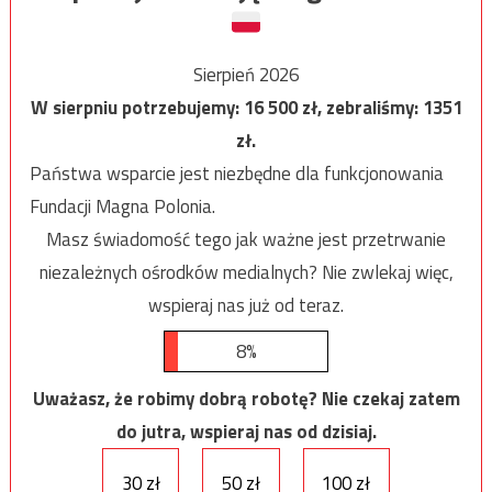
Sierpień 2026
W sierpniu potrzebujemy:
16 500
zł, zebraliśmy:
1351
zł.
Państwa wsparcie jest niezbędne dla funkcjonowania
Fundacji Magna Polonia.
Masz świadomość tego jak ważne jest przetrwanie
niezależnych ośrodków medialnych? Nie zwlekaj więc,
wspieraj nas już od teraz.
8%
Uważasz, że robimy dobrą robotę? Nie czekaj zatem
do jutra, wspieraj nas od dzisiaj.
30 zł
50 zł
100 zł