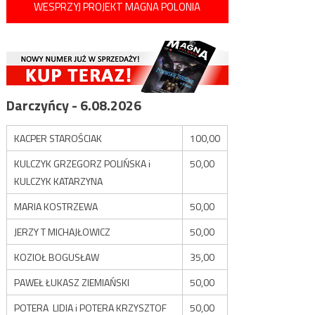
WESPRZYJ PROJEKT MAGNA POLONIA
Darczyńcy - 6.08.2026
KACPER STAROŚCIAK
100,00
KULCZYK GRZEGORZ POLIŃSKA i
50,00
KULCZYK KATARZYNA
MARIA KOSTRZEWA
50,00
JERZY T MICHAJŁOWICZ
50,00
KOZIOŁ BOGUSŁAW
35,00
PAWEŁ ŁUKASZ ZIEMIAŃSKI
50,00
POTERA LIDIA i POTERA KRZYSZTOF
50,00