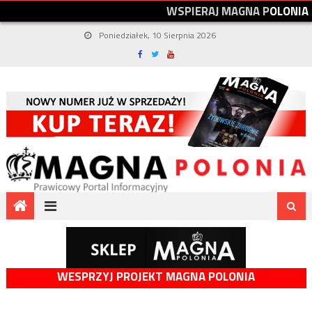
W
S
P
I
E
R
A
J
M
A
G
N
A
P
O
L
O
N
I
A
Poniedziałek, 10 Sierpnia 2026
WESPRZYJ PROJEKT MAGNA POLONIA