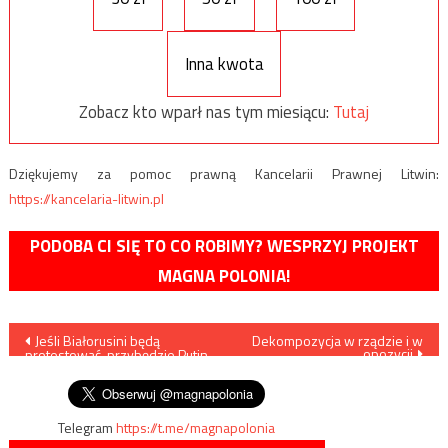
Inna kwota
Zobacz kto wparł nas tym miesiącu:
Tutaj
Dziękujemy za pomoc prawną Kancelarii Prawnej Litwin:
https://kancelaria-litwin.pl
PODOBA CI SIĘ TO CO ROBIMY? WESPRZYJ PROJEKT
MAGNA POLONIA!
Nawigacja
Jeśli Białorusini będą
Dekompozycja w rządzie i w
opozycji
protestować, przybędzie Putin
wpisu
w czołgu?
Telegram
https://t.me/magnapolonia