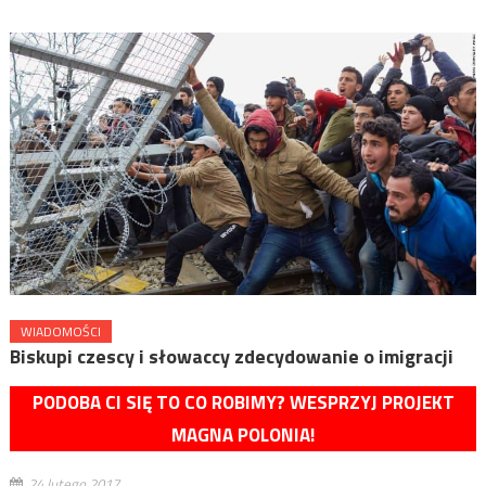
WIADOMOŚCI
Biskupi czescy i słowaccy zdecydowanie o imigracji
PODOBA CI SIĘ TO CO ROBIMY? WESPRZYJ PROJEKT
MAGNA POLONIA!
24 lutego 2017