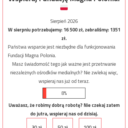
Sierpień 2026
W sierpniu potrzebujemy:
16 500
zł, zebraliśmy:
1351
zł.
Państwa wsparcie jest niezbędne dla funkcjonowania
Fundacji Magna Polonia.
Masz świadomość tego jak ważne jest przetrwanie
niezależnych ośrodków medialnych? Nie zwlekaj więc,
wspieraj nas już od teraz.
8%
Uważasz, że robimy dobrą robotę? Nie czekaj zatem
do jutra, wspieraj nas od dzisiaj.
30 zł
50 zł
100 zł