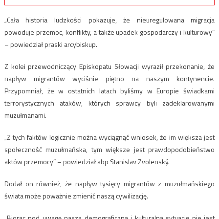
„Cała historia ludzkości pokazuje, że nieuregulowana migracja
powoduje przemoc, konflikty, a także upadek gospodarczy i kulturowy”
– powiedział praski arcybiskup.
Z kolei przewodniczący Episkopatu Słowacji wyraził przekonanie, że
napływ migrantów wyciśnie piętno na naszym kontynencie.
Przypomniał, że w ostatnich latach byliśmy w Europie świadkami
terrorystycznych ataków, których sprawcy byli zadeklarowanymi
muzułmanami.
„Z tych faktów logicznie można wyciągnąć wniosek, że im większa jest
społeczność muzułmańska, tym większe jest prawdopodobieństwo
aktów przemocy” – powiedział abp Stanislav Zvolenský.
Dodał on również, że napływ tysięcy migrantów z muzułmańskiego
świata może poważnie zmienić naszą cywilizację.
„Biorąc pod uwagę naszą demograficzną i kulturalną sytuację nie jest