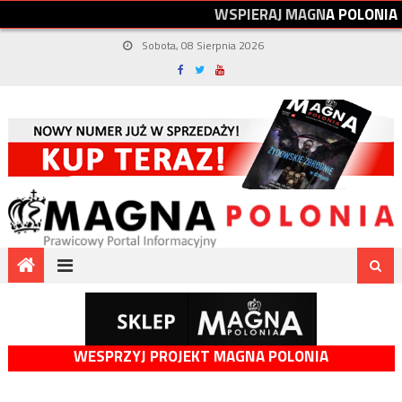
W
S
P
I
E
R
A
J
M
A
G
N
A
P
O
L
O
N
I
A
Sobota, 08 Sierpnia 2026
WESPRZYJ PROJEKT MAGNA POLONIA