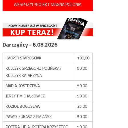
WESPRZYJ PROJEKT MAGNA POLONIA
Darczyńcy - 6.08.2026
KACPER STAROŚCIAK
100,00
KULCZYK GRZEGORZ POLIŃSKA i
50,00
KULCZYK KATARZYNA
MARIA KOSTRZEWA
50,00
JERZY T MICHAJŁOWICZ
50,00
KOZIOŁ BOGUSŁAW
35,00
PAWEŁ ŁUKASZ ZIEMIAŃSKI
50,00
POTERA LIDIA i POTERA KRZYSZTOF
50,00