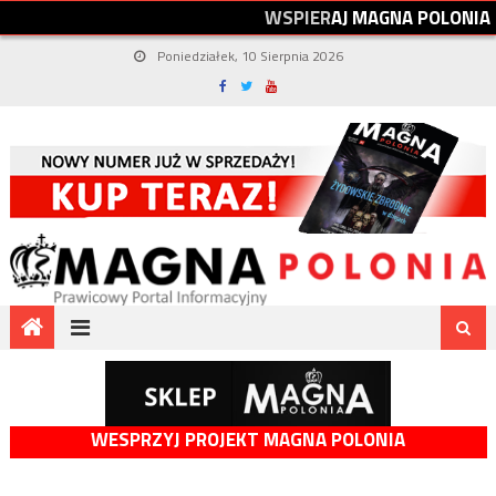
W
S
P
I
E
R
A
J
M
A
G
N
A
P
O
L
O
N
I
A
Poniedziałek, 10 Sierpnia 2026
WESPRZYJ PROJEKT MAGNA POLONIA