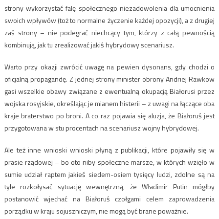
strony wykorzystać falę społecznego niezadowolenia dla umocnienia
swoich wpływów (toż to normalne życzenie każdej opozycji), a z drugiej
zaś strony – nie podegrać niechcący tym, którzy z całą pewnością
kombinują, jak tu zrealizować jakiś hybrydowy scenariusz.
Warto przy okazji zwrócić uwagę na pewien dysonans, gdy chodzi o
oficjalną propagandę. Z jednej strony minister obrony Andriej Rawkow
gasi wszelkie obawy związane z ewentualną okupacją Białorusi przez
wojska rosyjskie, określając je mianem histerii – z uwagi na łączące oba
kraje braterstwo po broni. A co raz pojawia się aluzja, że Białoruś jest
przygotowana w stu procentach na scenariusz wojny hybrydowej.
Ale też inne wnioski wnioski płyną z publikacji, które pojawiły się w
prasie rządowej – bo oto niby społeczne marsze, w których wzięło w
sumie udział raptem jakieś siedem-osiem tysięcy ludzi, zdolne są na
tyle rozkołysać sytuację wewnętrzną, że Władimir Putin mógłby
postanowić wjechać na Białoruś czołgami celem zaprowadzenia
porządku w kraju sojuszniczym, nie mogą być brane poważnie.