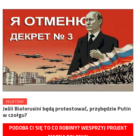
FELIETONY
Jeśli Białorusini będą protestować, przybędzie Putin
w czołgu?
PODOBA CI SIĘ TO CO ROBIMY? WESPRZYJ PROJEKT