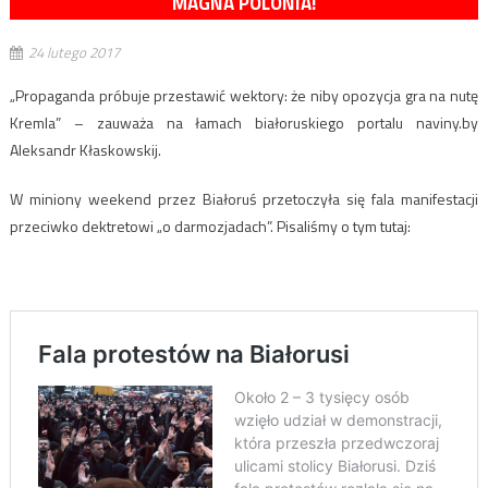
MAGNA POLONIA!
24 lutego 2017
„Propaganda próbuje przestawić wektory: że niby opozycja gra na nutę
Kremla” – zauważa na łamach białoruskiego portalu naviny.by
Aleksandr Kłaskowskij.
W miniony weekend przez Białoruś przetoczyła się fala manifestacji
przeciwko dektretowi „o darmozjadach”. Pisaliśmy o tym tutaj: