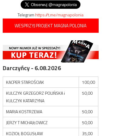
wpisu
Telegram
https://t.me/magnapolonia
WESPRZYJ PROJEKT MAGNA POLONIA
Darczyńcy - 6.08.2026
KACPER STAROŚCIAK
100,00
KULCZYK GRZEGORZ POLIŃSKA i
50,00
KULCZYK KATARZYNA
MARIA KOSTRZEWA
50,00
JERZY T MICHAJŁOWICZ
50,00
KOZIOŁ BOGUSŁAW
35,00