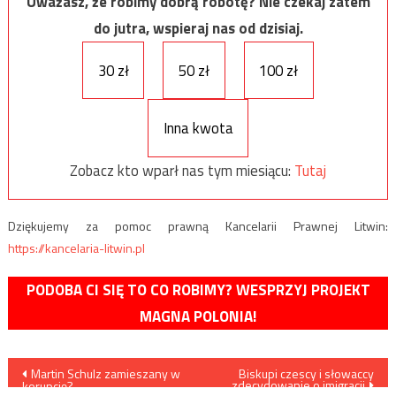
Uważasz, że robimy dobrą robotę? Nie czekaj zatem
do jutra, wspieraj nas od dzisiaj.
30 zł
50 zł
100 zł
Inna kwota
Zobacz kto wparł nas tym miesiącu:
Tutaj
Dziękujemy za pomoc prawną Kancelarii Prawnej Litwin:
https://kancelaria-litwin.pl
PODOBA CI SIĘ TO CO ROBIMY? WESPRZYJ PROJEKT
MAGNA POLONIA!
Nawigacja
Martin Schulz zamieszany w
Biskupi czescy i słowaccy
zdecydowanie o imigracji
korupcję?