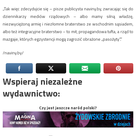
„Tak więc zdecydujcie się – pisze publicysta naviny.by, zwracając się do
dziennikarzy mediów rządowych – albo mamy silną władzę,
niezwyciężoną armię i niezłomne braterstwo ze wschodnim sąsiadem,
albo też integracyjne braterstwo – to mit, propagandowa tufta, a rząd to
mazgaje, których egzystencji mogą zagrozić obrażone „pasożyty”.”
/naviny.by/
Wspieraj niezależne
wydawnictwo:
Czy jest jeszcze naród polski?