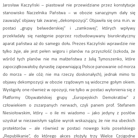
Jarosław Kaczyński – piastował nie przewidziane przez konstytucje
stanowisko Naczelnika Państwa – w obozie sanacyjnym dały się
zauważyć objawy tak zwanej „dekompozycji”. Objawiła się ona m.in. w
postaci „grupy belwederskiej” i „zamkowej”, których wpływy
przekładały się następnie poprzez rozbudowywany biurokratyczny
aparat państwa aż do samego dołu. Prezes Kaczyński wprawdzie nie
tylko żyje, ale jest pełen wigoru i planów na przyszłość (szkoda, że
wśród tych planów nie ma małżeństwa z Julią Tymoszenko, które
zapoczątkowałoby dynastię zapewniającą Polsce panowanie od morza
do morza – ale cóż; nie ma rzeczy doskonałych), jednak mimo to
objawy dekompozycji w obozie rządowym są widoczne gołym okiem.
Wystąpiły one również w opozycji, nie tylko w postaci wyłonienia się z
Platformy Obywatelskiej grupy „Europejskich Demokratów” z
człowiekiem o zszarpanych nerwach, czyli panem prof. Stefanem
Niesiołowskim, który – o ile mi wiadomo – jako jedyny z posłów
uzyskał w niezawisłym sądzie wyrok wskazujący, że nie ma ubeckich
protektorów – ale również w postaci nowego koła poselskiego
„Republikanie”, do którego akces złożyły trzy Wielce Czcigodne