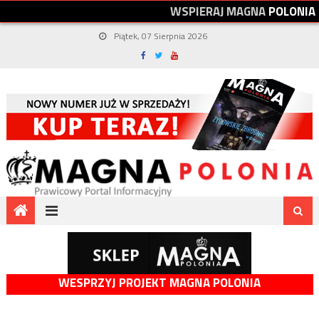
W
S
P
I
E
R
A
J
M
A
G
N
A
P
O
L
O
N
I
A
Piątek, 07 Sierpnia 2026
WESPRZYJ PROJEKT MAGNA POLONIA