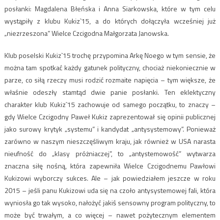
posłanki: Magdalena Błeńska i Anna Siarkowska, które w tym celu
wystąpiły z klubu Kukiz`15, a do których dołączyła wcześniej już
„niezrzeszona” Wielce Czcigodna Małgorzata Janowska.
Klub poselski Kukiz`15 trochę przypomina Arkę Noego w tym sensie, że
można tam spotkać każdy gatunek polityczny, chociaż niekoniecznie w
parze, co siłą rzeczy musi rodzić rozmaite napięcia – tym większe, że
właśnie odeszły stamtąd dwie panie posłanki. Ten eklektyczny
charakter klub Kukiz`15 zachowuje od samego początku, to znaczy –
gdy Wielce Czcigodny Paweł Kukiz zaprezentował się opinii publicznej
jako surowy krytyk „systemu” i kandydat „antysystemowy”. Ponieważ
zarówno w naszym nieszczęśliwym kraju, jak również w USA narasta
nieufność do „klasy próżniaczej”, to „antystemowość” wytwarza
znaczna siłę nośną, która zapewniła Wielce Czcigodnemu Pawłowi
Kukizowi wyborczy sukces. Ale – jak powiedziałem jeszcze w roku
2015 – jeśli panu Kukizowi uda się na czoło antysystemowej fali, która
wyniosła go tak wysoko, nałożyć jakiś sensowny program polityczny, to
może być trwałym, a co więcej – nawet pożytecznym elementem