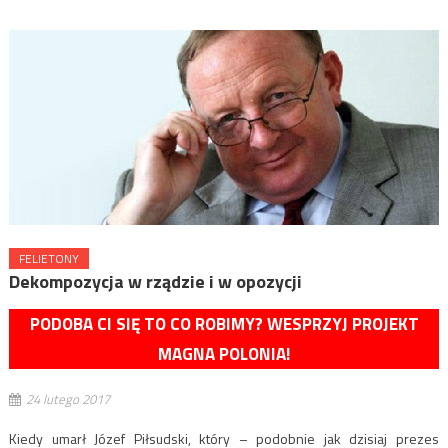
FELIETONY
Dekompozycja w rządzie i w opozycji
PODOBA CI SIĘ TO CO ROBIMY? WESPRZYJ PROJEKT
MAGNA POLONIA!
24 lutego 2017
Kiedy umarł Józef Piłsudski, który – podobnie jak dzisiaj prezes